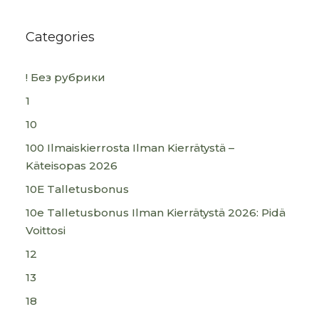
Categories
! Без рубрики
1
10
100 Ilmaiskierrosta Ilman Kierrätystä –
Käteisopas 2026
10E Talletusbonus
10e Talletusbonus Ilman Kierrätystä 2026: Pidä
Voittosi
12
13
18