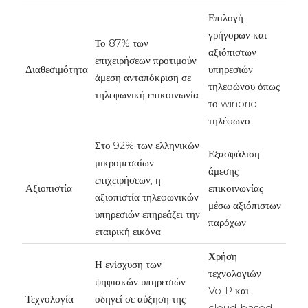
Επιλογή
γρήγορων και
Το 87% των
αξιόπιστων
επιχειρήσεων προτιμούν
Διαθεσιμότητα
υπηρεσιών
άμεση ανταπόκριση σε
τηλεφώνου όπως
τηλεφωνική επικοινωνία
το winorio
τηλέφωνο
Στο 92% των ελληνικών
Εξασφάλιση
μικρομεσαίων
άμεσης
επιχειρήσεων, η
Αξιοπιστία
επικοινωνίας
αξιοπιστία τηλεφωνικών
μέσω αξιόπιστων
υπηρεσιών επηρεάζει την
παρόχων
εταιρική εικόνα
Χρήση
Η ενίσχυση των
τεχνολογιών
ψηφιακών υπηρεσιών
VoIP και
Τεχνολογία
οδηγεί σε αύξηση της
cloud-based