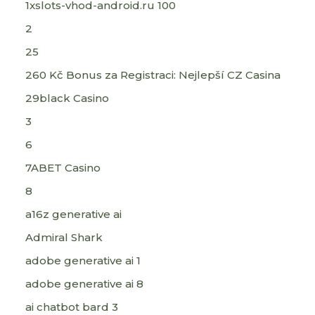
1xslots-vhod-android.ru 100
2
25
260 Kč Bonus za Registraci: Nejlepší CZ Casina
29black Casino
3
6
7ABET Casino
8
a16z generative ai
Admiral Shark
adobe generative ai 1
adobe generative ai 8
ai chatbot bard 3