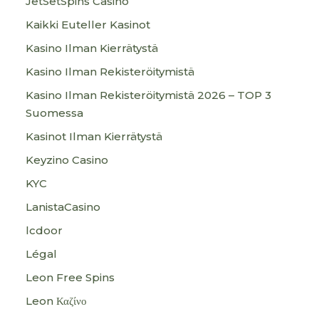
JetSetSpins Casino
Kaikki Euteller Kasinot
Kasino Ilman Kierrätystä
Kasino Ilman Rekisteröitymistä
Kasino Ilman Rekisteröitymistä 2026 – TOP 3
Suomessa
Kasinot Ilman Kierrätystä
Keyzino Casino
KYC
LanistaCasino
lcdoor
Légal
Leon Free Spins
Leon Καζίνο