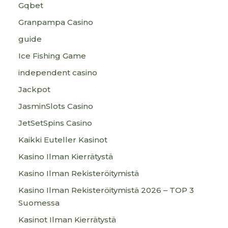
Gqbet
Granpampa Casino
guide
Ice Fishing Game
independent casino
Jackpot
JasminSlots Casino
JetSetSpins Casino
Kaikki Euteller Kasinot
Kasino Ilman Kierrätystä
Kasino Ilman Rekisteröitymistä
Kasino Ilman Rekisteröitymistä 2026 – TOP 3
Suomessa
Kasinot Ilman Kierrätystä