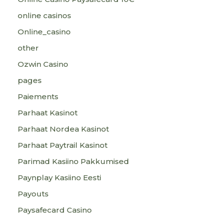
online casinos
Online_casino
other
Ozwin Casino
pages
Paiements
Parhaat Kasinot
Parhaat Nordea Kasinot
Parhaat Paytrail Kasinot
Parimad Kasiino Pakkumised
Paynplay Kasiino Eesti
Payouts
Paysafecard Casino