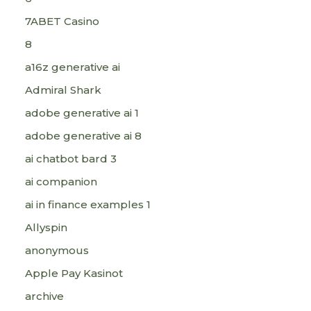
7ABET Casino
8
a16z generative ai
Admiral Shark
adobe generative ai 1
adobe generative ai 8
ai chatbot bard 3
ai companion
ai in finance examples 1
Allyspin
anonymous
Apple Pay Kasinot
archive