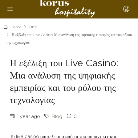
Home
Blog
Η εξέλιξη του Live Casino: Μια ανάλυση της ψηφιακής εμπειρίας και του ρόλου
της τεχνολογίας
Η εξέλιξη του Live Casino:
Μια ανάλυση της ψηφιακής
εμπειρίας και του ρόλου της
τεχνολογίας
1 year ago
Blog
0
Το live casino αποτελεί μια από τις πιο σημαντικές και