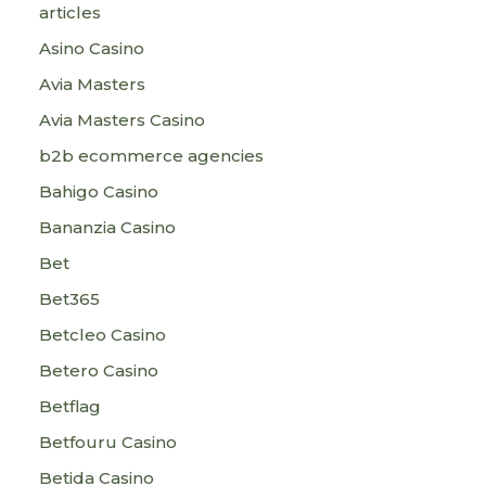
articles
Asino Casino
Avia Masters
Avia Masters Casino
b2b ecommerce agencies
Bahigo Casino
Bananzia Casino
Bet
Bet365
Betcleo Casino
Betero Casino
Betflag
Betfouru Casino
Betida Casino