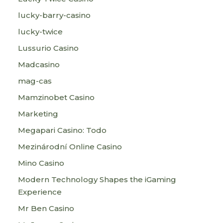
lucky-barry-casino
lucky-twice
Lussurio Casino
Madcasino
mag-cas
Mamzinobet Casino
Marketing
Megapari Casino: Todo
Mezinárodní Online Casino
Mino Casino
Modern Technology Shapes the iGaming
Experience
Mr Ben Casino