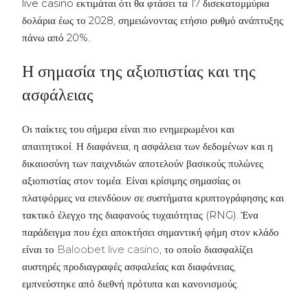
live casino εκτιμάται ότι θα φτάσει τα 17 δισεκατομμύρια
δολάρια έως το 2028, σημειώνοντας ετήσιο ρυθμό ανάπτυξης
πάνω από 20%.
Η σημασία της αξιοπιστίας και της
ασφάλειας
Οι παίκτες του σήμερα είναι πιο ενημερωμένοι και
απαιτητικοί. Η διαφάνεια, η ασφάλεια των δεδομένων και η
δικαιοσύνη των παιχνιδιών αποτελούν βασικούς πυλώνες
αξιοπιστίας στον τομέα. Είναι κρίσιμης σημασίας οι
πλατφόρμες να επενδύουν σε συστήματα κρυπτογράφησης και
τακτικό έλεγχο της διαφανούς τυχαιότητας (RNG). Ένα
παράδειγμα που έχει αποκτήσει σημαντική φήμη στον κλάδο
είναι το
Baloobet live casino
, το οποίο διασφαλίζει
αυστηρές προδιαγραφές ασφαλείας και διαφάνειας,
εμπνεύστηκε από διεθνή πρότυπα και κανονισμούς.