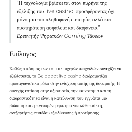
“Η τεχνολογία βρίσκεται στον πυρήνα της
εξέλιξης του live casino, προσφέροντας όχι
μόνο μια πιο αληθοφανή εμπειρία, αλλά και
αυστηρότερη ασφάλεια και διαφάνεια.” —
Ερευνητής Ψηφιακών Gaming Τάσεων
Επίλογος
Καθώς ο κόσμος των online τυχερών παιχνιδιών συνεχίζει να
εξελίσσεται, το Baloobet live casino διαδραματίζει
πρωταγωνιστικό ρόλο στην ενίσχυση αυτής της δυναμικής. Η
συνεχής εστίαση στην αξιοπιστία, την καινοτομία και τη
διαδραστικότητα είναι η κατεύθυνση που εγγυάται μια
βιώσιμη και εμπνευσμένη εμπειρία για κάθε παίκτη,
ανεξαρτήτως επιπέδου εξειδίκευσης ή προτίμησης.