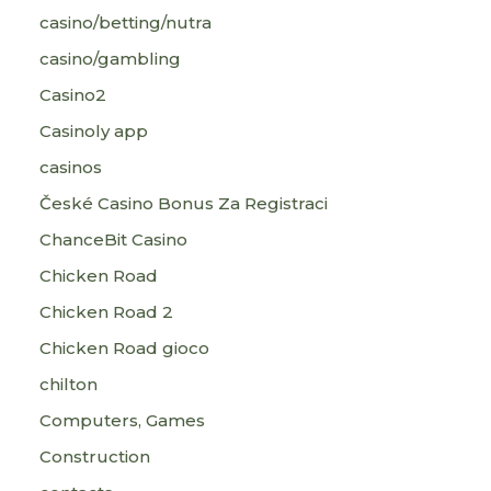
casino/betting/nutra
casino/gambling
Casino2
Casinoly app
casinos
České Casino Bonus Za Registraci
ChanceBit Casino
Chicken Road
Chicken Road 2
Chicken Road gioco
chilton
Computers, Games
Construction