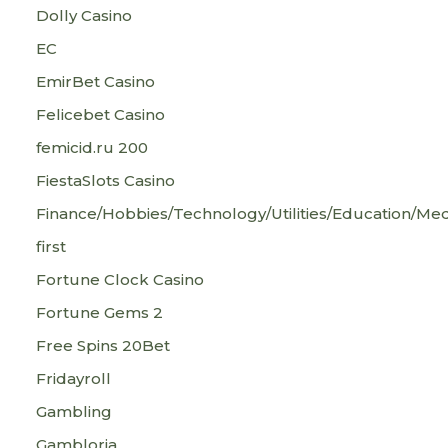
Dolly Casino
EC
EmirBet Casino
Felicebet Casino
femicid.ru 200
FiestaSlots Casino
Finance/Hobbies/Technology/Utilities/Education/Med
first
Fortune Clock Casino
Fortune Gems 2
Free Spins 20Bet
Fridayroll
Gambling
Gambloria