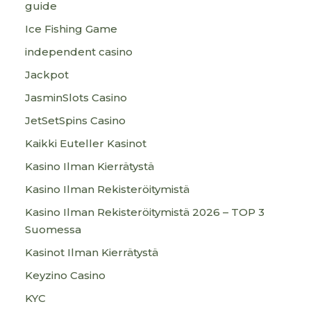
guide
Ice Fishing Game
independent casino
Jackpot
JasminSlots Casino
JetSetSpins Casino
Kaikki Euteller Kasinot
Kasino Ilman Kierrätystä
Kasino Ilman Rekisteröitymistä
Kasino Ilman Rekisteröitymistä 2026 – TOP 3
Suomessa
Kasinot Ilman Kierrätystä
Keyzino Casino
KYC