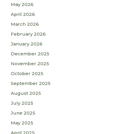
May 2026
April 2026
March 2026
February 2026
January 2026
December 2025
November 2025
October 2025
September 2025
August 2025
July 2025
June 2025
May 2025
April 2025