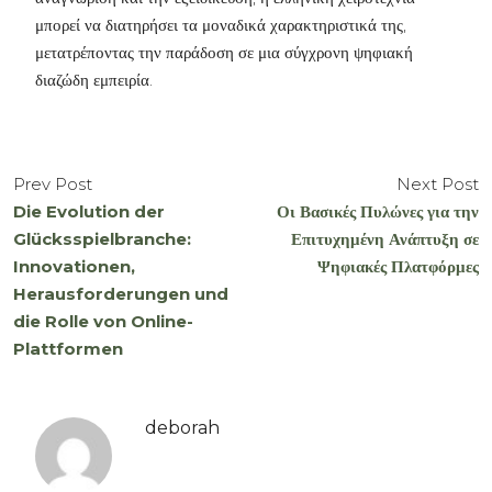
μπορεί να διατηρήσει τα μοναδικά χαρακτηριστικά της,
μετατρέποντας την παράδοση σε μια σύγχρονη ψηφιακή
διαζώδη εμπειρία.
Prev Post
Next Post
Die Evolution der
Οι Βασικές Πυλώνες για την
Glücksspielbranche:
Επιτυχημένη Ανάπτυξη σε
Innovationen,
Ψηφιακές Πλατφόρμες
Herausforderungen und
die Rolle von Online-
Plattformen
deborah