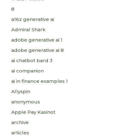
8
a16z generative ai
Admiral Shark
adobe generative ai 1
adobe generative ai 8
ai chatbot bard 3
ai companion
ai in finance examples 1
Allyspin
anonymous
Apple Pay Kasinot
archive
articles