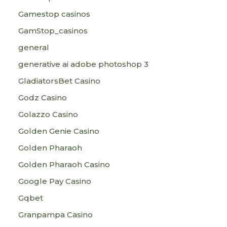
Gamestop casinos
GamStop_casinos
general
generative ai adobe photoshop 3
GladiatorsBet Casino
Godz Casino
Golazzo Casino
Golden Genie Casino
Golden Pharaoh
Golden Pharaoh Casino
Google Pay Casino
Gqbet
Granpampa Casino