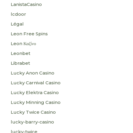
LanistaCasino
lcdoor
Légal
Leon Free Spins
Leon Καζίνο
Leonbet
Librabet
Lucky Anon Casino
Lucky Carnival Casino
Lucky Elektra Casino
Lucky Minning Casino
Lucky Twice Casino
lucky-barry-casino
lucky-twice