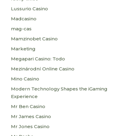
Lussurio Casino
Madcasino
mag-cas
Mamzinobet Casino
Marketing
Megapari Casino: Todo
Mezinárodní Online Casino
Mino Casino
Modern Technology Shapes the iGaming
Experience
Mr Ben Casino
Mr James Casino
Mr Jones Casino