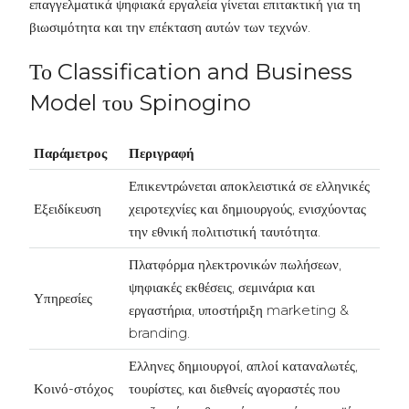
επαγγελματικά ψηφιακά εργαλεία γίνεται επιτακτική για τη
βιωσιμότητα και την επέκταση αυτών των τεχνών.
Το Classification and Business
Model του Spinogino
Παράμετρος
Περιγραφή
Επικεντρώνεται αποκλειστικά σε ελληνικές
Εξειδίκευση
χειροτεχνίες και δημιουργούς, ενισχύοντας
την εθνική πολιτιστική ταυτότητα.
Πλατφόρμα ηλεκτρονικών πωλήσεων,
ψηφιακές εκθέσεις, σεμινάρια και
Υπηρεσίες
εργαστήρια, υποστήριξη marketing &
branding.
Ελληνες δημιουργοί, απλοί καταναλωτές,
Κοινό-στόχος
τουρίστες, και διεθνείς αγοραστές που