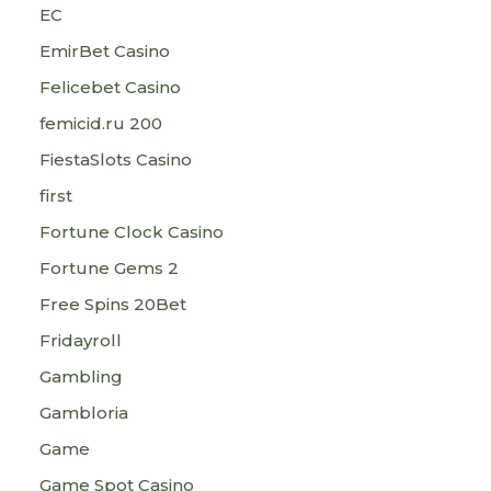
EC
EmirBet Casino
Felicebet Casino
femicid.ru 200
FiestaSlots Casino
first
Fortune Clock Casino
Fortune Gems 2
Free Spins 20Bet
Fridayroll
Gambling
Gambloria
Game
Game Spot Casino