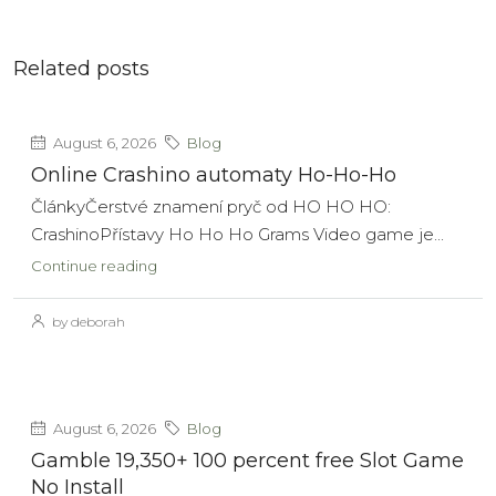
Related posts
August 6, 2026
Blog
Online Crashino automaty Ho-Ho-Ho
ČlánkyČerstvé znamení pryč od HO HO HO:
CrashinoPřístavy Ho Ho Ho Grams Video game je...
Continue reading
by deborah
August 6, 2026
Blog
Gamble 19,350+ 100 percent free Slot Game
No Install