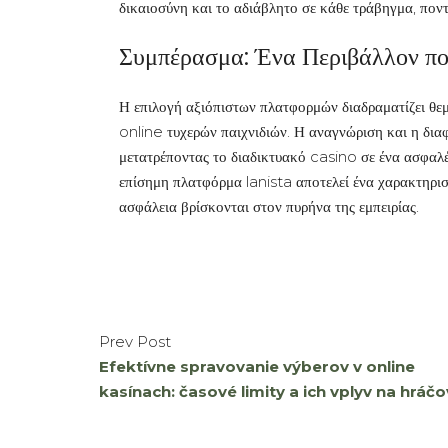
δικαιοσύνη και το αδιάβλητο σε κάθε τράβηγμα, ποντ
Συμπέρασμα: Ένα Περιβάλλον πο
Η επιλογή αξιόπιστων πλατφορμών διαδραματίζει θε
online τυχερών παιχνιδιών. Η αναγνώριση και η δια
μετατρέποντας το διαδικτυακό casino σε ένα ασφαλέ
επίσημη πλατφόρμα lanista αποτελεί ένα χαρακτηρισ
ασφάλεια βρίσκονται στον πυρήνα της εμπειρίας.
Prev Post
Efektívne spravovanie výberov v online
kasínach: časové limity a ich vplyv na hráčo