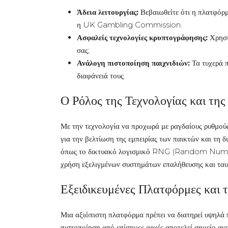
Άδεια λειτουργίας:
Βεβαιωθείτε ότι η πλατφόρμ
η UK Gambling Commission.
Ασφαλείς τεχνολογίες κρυπτογράφησης:
Χρησι
σας;
Ανάλογη πιστοποίηση παιχνιδιών:
Τα τυχερά π
διαφάνειά τους.
Ο Ρόλος της Τεχνολογίας και της
Με την τεχνολογία να προχωρά με ραγδαίους ρυθμούς
για την βελτίωση της εμπειρίας των παικτών και τη δ
όπως το
δικτυακό λογισμικό RNG (Random Num
χρήση εξελιγμένων συστημάτων επαλήθευσης και ταυ
Εξειδικευμένες Πλατφόρμες και 
Μια αξιόπιστη πλατφόρμα πρέπει να διατηρεί υψηλά π
πιστοποίηση από επίσημες αρχές αποτελεί σημείο ανα