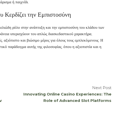
άρισμα ή παιχνίδι.
υ Κερδίζει την Εμπιστοσύνη
μελιώδη ρόλο στην ανάπτυξη και την εμπιστοσύνη του κλάδου των
φάνεια υπερισχύουν του απλώς διασκεδαστικού χαρακτήρα,
ς, αξιόπιστο και βιώσιμο μέρος για όλους τους εμπλεκόμενους. Η
τικό παράδειγμα αυτής της φιλοσοφίας, όπου η αξιοπιστία και η
Next Post
Innovating Online Casino Experiences: The
v
Role of Advanced Slot Platforms