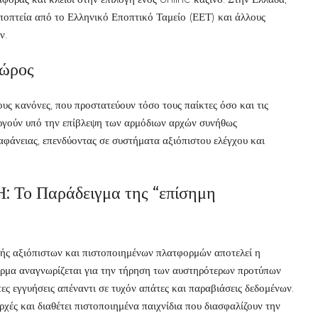
εποπτεία από το Ελληνικό Εποπτικό Ταμείο (ΕΕΤ) και άλλους
ν.
Χώρος
ς κανόνες, που προστατεύουν τόσο τους παίκτες όσο και τις
ουργούν υπό την επίβλεψη των αρμόδιων αρχών συνήθως
φάνειας, επενδύοντας σε συστήματα αξιόπιστου ελέγχου και
ο Παράδειγμα της “επίσημη
γής αξιόπιστων και πιστοποιημένων πλατφορμών αποτελεί η
όρμα αναγνωρίζεται για την τήρηση των αυστηρότερων προτύπων
ες εγγυήσεις απέναντι σε τυχόν απάτες και παραβιάσεις δεδομένων.
αρχές και διαθέτει πιστοποιημένα παιχνίδια που διασφαλίζουν την