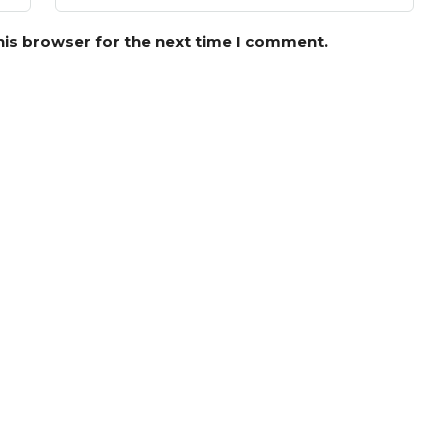
his browser for the next time I comment.