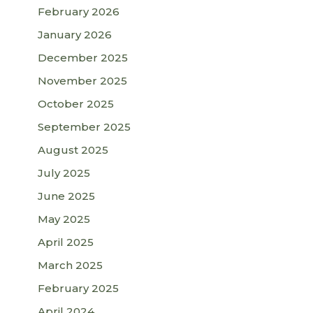
February 2026
January 2026
December 2025
November 2025
October 2025
September 2025
August 2025
July 2025
June 2025
May 2025
April 2025
March 2025
February 2025
April 2024