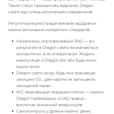
Такий статус принципово відрізняє Dragon
casino від сотень нелегальних майданчиків.
Регуляторна реєстрація вимагає від дракон
казино виконання конкретних стандартів:
Незалежно сертифікований RNG — всі
результати в Dragon casino визначаються
алгоритмом, а не оператором. Жодних
маніпуляцій із Dragon slot або будь-якою
іншою грою.
Dragon casino вход і будь-яка транзакція
захищені SSL: дані картки не залишають
захищений канал.
KYC-верифікація перед виплатою — казино
Dragon підтверджує особу гравця і
виключає анонімний вивід коштів.
Самоконтроль у дракон казино: денні,