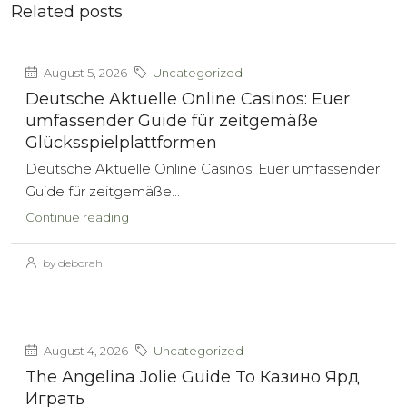
Related posts
August 5, 2026
Uncategorized
Deutsche Aktuelle Online Casinos: Euer
umfassender Guide für zeitgemäße
Glücksspielplattformen
Deutsche Aktuelle Online Casinos: Euer umfassender
Guide für zeitgemäße...
Continue reading
by deborah
August 4, 2026
Uncategorized
The Angelina Jolie Guide To Казино Ярд
Играть