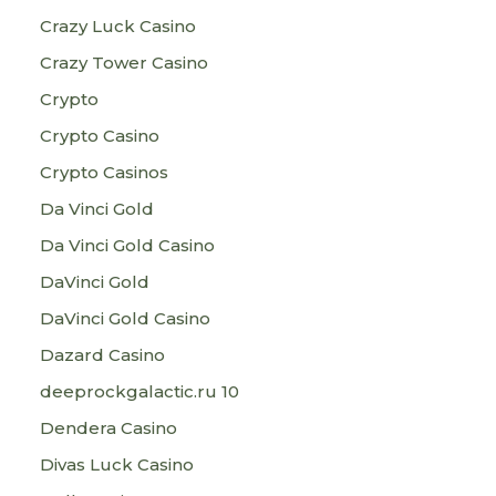
Crazy Luck Casino
Crazy Tower Сasino
Crypto
Crypto Casino
Crypto Casinos
Da Vinci Gold
Da Vinci Gold Casino
DaVinci Gold
DaVinci Gold Casino
Dazard Casino
deeprockgalactic.ru 10
Dendera Casino
Divas Luck Casino