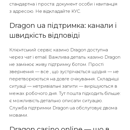
стандартна і проста: документ особи і квитанція
з адресою. Не відкладайте KYC.
Dragon ua підтримка: канали і
швидкість відповіді
Клієнтський сервіс казино Dragon доступна
через чат і email. Важлива деталь: казино Dragon
не замінює живу підтримку ботом. Прості
звернення — все , що зустрічається щодня — не
перетворюються на довге очікування. Складніші
ситуації — нетривіальні запити — вирішуються в
межах робочого дня. Тут пошта підходить більше:
є можливість детально описати ситуацію.
Служба підтримки Dragon ua обслуговує двома
мовами.
Dragon casino online — що в