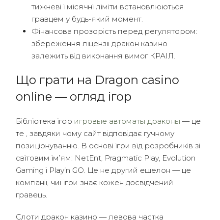
тижневі і місячні ліміти встановлюються
гравцем у будь-який момент.
Фінансова прозорість перед регулятором:
збереження ліцензії дракон казино
залежить від виконання вимог КРАІЛ.
Що грати на Dragon casino
online — огляд ігор
Бібліотека ігор
игровые автоматы драконы
— це
те , завдяки чому сайт відповідає гучному
позиціонуванню. В основі ігри від розробників зі
світовим ім’ям: NetEnt, Pragmatic Play, Evolution
Gaming і Play’n GO. Це не другий ешелон — це
компанії, чиї ігри знає кожен досвідчений
гравець.
Слоти дракон казино — левова частка