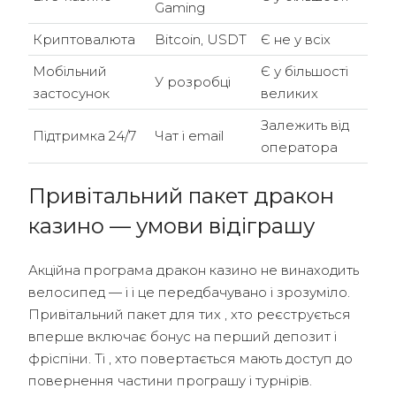
Gaming
Криптовалюта
Bitcoin, USDT
Є не у всіх
Мобільний
Є у більшості
У розробці
застосунок
великих
Залежить від
Підтримка 24/7
Чат і email
оператора
Привітальний пакет дракон
казино — умови відіграшу
Акційна програма дракон казино не винаходить
велосипед — і і це передбачувано і зрозуміло.
Привітальний пакет для тих , хто реєструється
вперше включає бонус на перший депозит і
фріспіни. Ті , хто повертається мають доступ до
повернення частини програшу і турнірів.