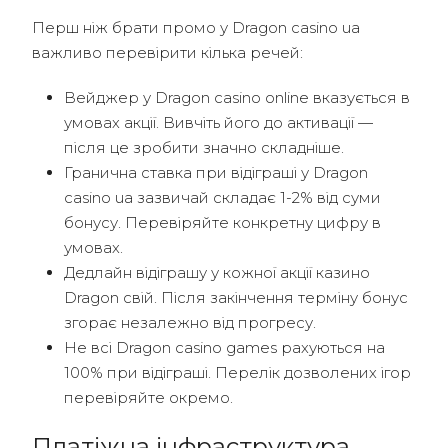
Перш ніж брати промо у Dragon casino ua
важливо перевірити кілька речей:
Вейджер у Dragon casino online вказується в
умовах акції. Вивчіть його до активації —
після це зробити значно складніше.
Гранична ставка при відіграші у Dragon
casino ua зазвичай складає 1-2% від суми
бонусу. Перевіряйте конкретну цифру в
умовах.
Дедлайн відіграшу у кожної акції казино
Dragon свій. Після закінчення терміну бонус
згорає незалежно від прогресу.
Не всі Dragon casino games рахуються на
100% при відіграші. Перелік дозволених ігор
перевіряйте окремо.
Платіжна інфраструктура