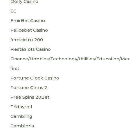
Dolly Casino
EC
EmirBet Casino
Felicebet Casino
femicid.ru 200
FiestaSlots Casino
Finance/Hobbies/Technology/Utilities/Education/Med
first
Fortune Clock Casino
Fortune Gems 2
Free Spins 20Bet
Fridayroll
Gambling
Gambloria