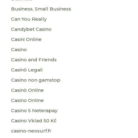
Business, Small Business
Can You Really
Candybet Casino
Casini Online
Casino
Casino and Friends
Casinò Legali
Casino non gamstop
Casinò Online
Casino Online
Casino S Neterapay
Casino Vklad 50 Kč
casino-neosurf.fr