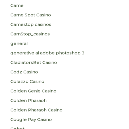
Game
Game Spot Casino
Gamestop casinos
GamStop_casinos
general
generative ai adobe photoshop 3
GladiatorsBet Casino
Godz Casino
Golazzo Casino
Golden Genie Casino
Golden Pharaoh
Golden Pharaoh Casino
Google Pay Casino
Gqbet