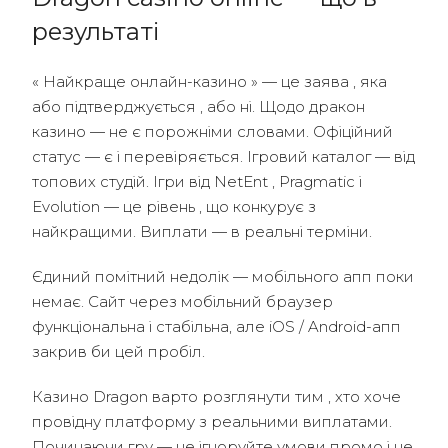
результаті
« Найкраще онлайн-казино » — це заява , яка
або підтверджується , або ні. Щодо дракон
казино — не є порожніми словами. Офіційний
статус — є і перевіряється. Ігровий каталог — від
топових студій. Ігри від NetEnt , Pragmatic і
Evolution — це рівень , що конкурує з
найкращими. Виплати — в реальні терміни.
Єдиний помітний недолік — мобільного апп поки
немає. Сайт через мобільний браузер
функціональна і стабільна, але iOS / Android-апп
закрив би цей пробіл.
Казино Dragon варто розглянути тим , хто хоче
провідну платформу з реальними виплатами.
Починаючи гру — не ігноруйте умови промо і не