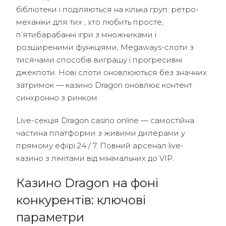
бібліотеки і поділяються на кілька груп: ретро-
механіки для тих , хто любить просте,
п’ятибарабанні ігри з множниками і
розширеними функціями, Megaways-слоти з
тисячами способів виграшу і прогресивні
джекпоти. Нові слоти оновлюються без значних
затримок — казино Dragon оновлює контент
синхронно з ринком.
Live-секція Dragon casino online — самостійна
частина платформи з живими дилерами у
прямому ефірі 24 / 7. Повний арсенал live-
казино з лімітами від мінімальних до VIP.
Казино Dragon на фоні
конкурентів: ключові
параметри