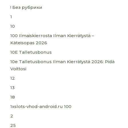
! Без рубрики
1
10
100 Ilmaiskierrosta Ilman Kierrätystä –
Käteisopas 2026
10E Talletusbonus
10e Talletusbonus Ilman Kierrätystä 2026: Pidä
Voittosi
12
13
18
1xslots-vhod-android.ru 100
2
25