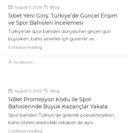
August 9, 2026
Blog
1xbet Yeni Giriş: Türkiye’de Güncel Erişim
ve Spor Bahisleri İncelemesi
Türkiye'de spor bahisleri dünyası her geçen gün
büyürken, bahis severler için güvenilir ve...
Continue reading
by deborah
August 9, 2026
Blog
1xBet Promosyon Kodu ile Spor
Bahislerinde Büyük Kazançlar Yakala
Spor bahisleri Türkiye’de giderek popülerleşirken,
bahis siteleri arasındaki rekabet de aynı...
Continue reading