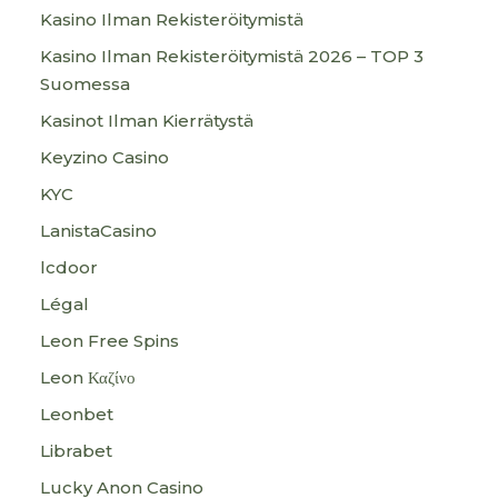
Kasino Ilman Rekisteröitymistä
Kasino Ilman Rekisteröitymistä 2026 – TOP 3
Suomessa
Kasinot Ilman Kierrätystä
Keyzino Casino
KYC
LanistaCasino
lcdoor
Légal
Leon Free Spins
Leon Καζίνο
Leonbet
Librabet
Lucky Anon Casino