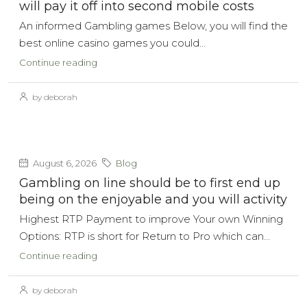
will pay it off into second mobile costs
An informed Gambling games Below, you will find the
best online casino games you could...
Continue reading
by deborah
August 6, 2026
Blog
Gambling on line should be to first end up
being on the enjoyable and you will activity
Highest RTP Payment to improve Your own Winning
Options: RTP is short for Return to Pro which can...
Continue reading
by deborah