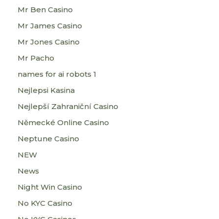
Mr Ben Casino
Mr James Casino
Mr Jones Casino
Mr Pacho
names for ai robots 1
Nejlepsi Kasina
Nejlepší Zahraniční Casino
Německé Online Casino
Neptune Casino
NEW
News
Night Win Casino
No KYC Casino