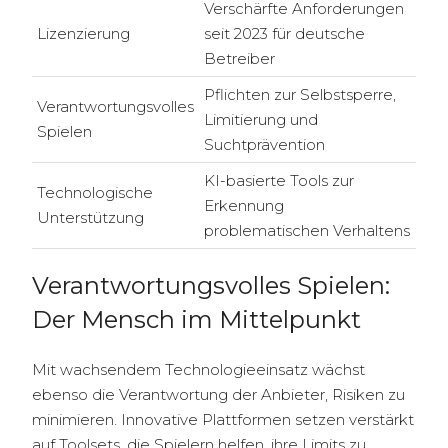
Verschärfte Anforderungen
Lizenzierung
seit 2023 für deutsche
Betreiber
Pflichten zur Selbstsperre,
Verantwortungsvolles
Limitierung und
Spielen
Suchtprävention
KI-basierte Tools zur
Technologische
Erkennung
Unterstützung
problematischen Verhaltens
Verantwortungsvolles Spielen:
Der Mensch im Mittelpunkt
Mit wachsendem Technologieeinsatz wächst
ebenso die Verantwortung der Anbieter, Risiken zu
minimieren. Innovative Plattformen setzen verstärkt
auf Toolsets, die Spielern helfen, ihre Limits zu