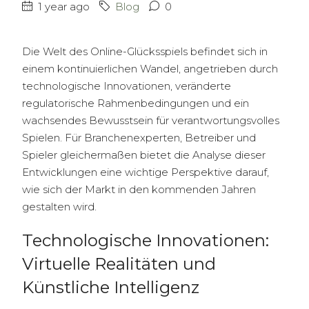
1 year ago
Blog
0
Die Welt des Online-Glücksspiels befindet sich in
einem kontinuierlichen Wandel, angetrieben durch
technologische Innovationen, veränderte
regulatorische Rahmenbedingungen und ein
wachsendes Bewusstsein für verantwortungsvolles
Spielen. Für Branchenexperten, Betreiber und
Spieler gleichermaßen bietet die Analyse dieser
Entwicklungen eine wichtige Perspektive darauf,
wie sich der Markt in den kommenden Jahren
gestalten wird.
Technologische Innovationen:
Virtuelle Realitäten und
Künstliche Intelligenz