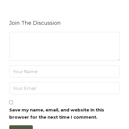
Join The Discussion
Save my name, email, and website in this
browser for the next time I comment.