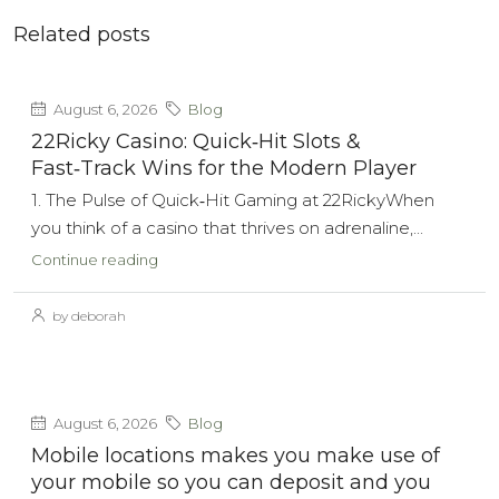
Related posts
August 6, 2026
Blog
22Ricky Casino: Quick‑Hit Slots &
Fast‑Track Wins for the Modern Player
1. The Pulse of Quick‑Hit Gaming at 22RickyWhen
you think of a casino that thrives on adrenaline,...
Continue reading
by deborah
August 6, 2026
Blog
Mobile locations makes you make use of
your mobile so you can deposit and you