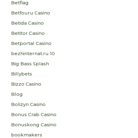
Betflag
Betfouru Casino
Betida Casino
Betitor Casino
Betportal Casino
bezhinternat.ru 10
Big Bass Splash
Billybets
Bizzo Casino
Blog
Bolizyn Casino
Bonus Crab Casino
Bonuskong Casino
bookmakers