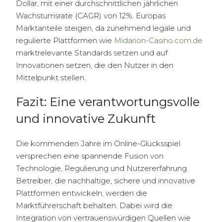
Dollar, mit einer durchschnittlichen jährlichen
Wachstumsrate (CAGR) von 12%. Europas
Marktanteile steigen, da zunehmend legale und
regulierte Plattformen wie
Midarion-Casino.com.de
marktrelevante Standards setzen und auf
Innovationen setzen, die den Nutzer in den
Mittelpunkt stellen.
Fazit: Eine verantwortungsvolle
und innovative Zukunft
Die kommenden Jahre im Online-Glücksspiel
versprechen eine spannende Fusion von
Technologie, Regulierung und Nutzererfahrung.
Betreiber, die nachhaltige, sichere und innovative
Plattformen entwickeln, werden die
Marktführerschaft behalten. Dabei wird die
Integration von vertrauenswürdigen Quellen wie