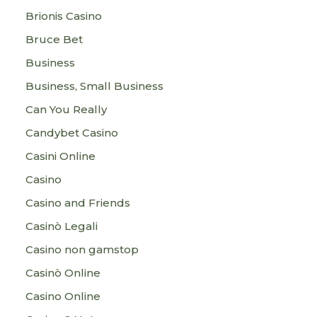
Brionis Casino
Bruce Bet
Business
Business, Small Business
Can You Really
Candybet Casino
Casini Online
Casino
Casino and Friends
Casinò Legali
Casino non gamstop
Casinò Online
Casino Online