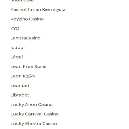
Kasinot Ilman Kierrätystä
Keyzino Casino
KYC
LanistaCasino
lcdoor
Légal
Leon Free Spins
Leon Καζίνο
Leonbet
Librabet
Lucky Anon Casino
Lucky Carnival Casino
Lucky Elektra Casino