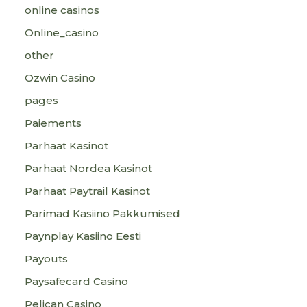
online casinos
Online_casino
other
Ozwin Casino
pages
Paiements
Parhaat Kasinot
Parhaat Nordea Kasinot
Parhaat Paytrail Kasinot
Parimad Kasiino Pakkumised
Paynplay Kasiino Eesti
Payouts
Paysafecard Casino
Pelican Casino