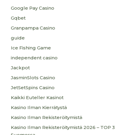
Google Pay Casino
Gqbet
Granpampa Casino
guide
Ice Fishing Game
independent casino
Jackpot
JasminSlots Casino
JetSetSpins Casino
Kaikki Euteller Kasinot
Kasino Ilman Kierrätystä
Kasino Ilman Rekisteröitymistä
Kasino Ilman Rekisteröitymistä 2026 – TOP 3
Suomessa