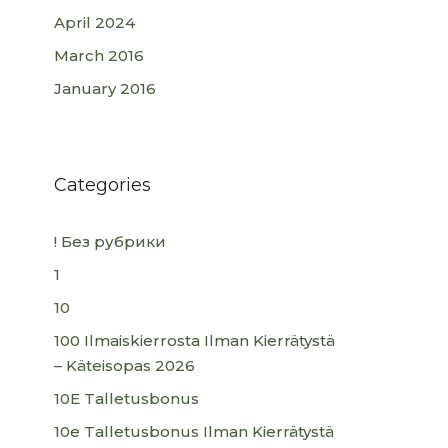
April 2024
March 2016
January 2016
Categories
! Без рубрики
1
10
100 Ilmaiskierrosta Ilman Kierrätystä
– Käteisopas 2026
10E Talletusbonus
10e Talletusbonus Ilman Kierrätystä