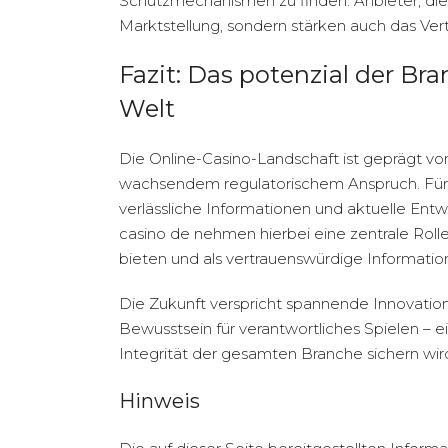
Schutzmechanismen zu finden. Anbieter, die d
Marktstellung, sondern stärken auch das Vert
Fazit: Das potenzial der Br
Welt
Die Online-Casino-Landschaft ist geprägt vo
wachsendem regulatorischem Anspruch. Für B
verlässliche Informationen und aktuelle Ent
casino de nehmen hierbei eine zentrale Rolle
bieten und als vertrauenswürdige Information
Die Zukunft verspricht spannende Innovatio
Bewusstsein für verantwortliches Spielen – ein
Integrität der gesamten Branche sichern wir
Hinweis