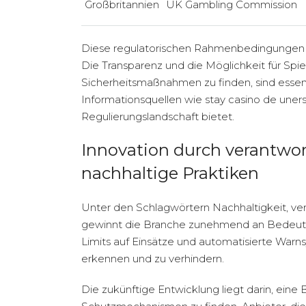
Großbritannien
UK Gambling Commission
Diese regulatorischen Rahmenbedingungen fö
Die Transparenz und die Möglichkeit für Spie
Sicherheitsmaßnahmen zu finden, sind essenzi
Informationsquellen wie stay casino de uners
Regulierungslandschaft bietet.
Innovation durch verantwor
nachhaltige Praktiken
Unter den Schlagwörtern Nachhaltigkeit, ve
gewinnt die Branche zunehmend an Bedeutung
Limits auf Einsätze und automatisierte Warn
erkennen und zu verhindern.
Die zukünftige Entwicklung liegt darin, ein