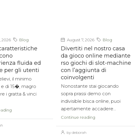
, 2026
Blog
August 7, 2026
Blog
aratteristiche
Divertiti nel nostro casa
scono
da gioco online mediante
ienza fluida ed
rso giochi di slot-machine
e per gli utenti
con l’aggiunta di
coinvolgenti
lievi, il minimo
Nonostante stai giocando
 e di 15�, magro
sopra prassi demo con
e i gratta & vinci
indivisible bisca online, puoi
apertamente accadere...
eading
Continue reading
ah
by deborah