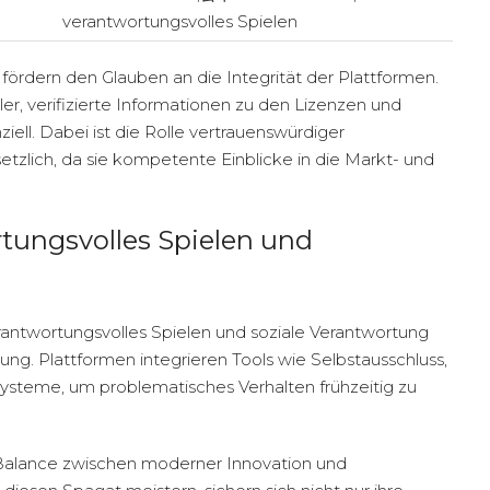
verantwortungsvolles Spielen
rdern den Glauben an die Integrität der Plattformen.
ler, verifizierte Informationen zu den Lizenzen und
ell. Dabei ist die Rolle vertrauenswürdiger
etzlich, da sie kompetente Einblicke in die Markt- und
tungsvolles Spielen und
rantwortungsvolles Spielen und soziale Verantwortung
. Plattformen integrieren Tools wie Selbstausschluss,
systeme, um problematisches Verhalten frühzeitig zu
e Balance zwischen moderner Innovation und