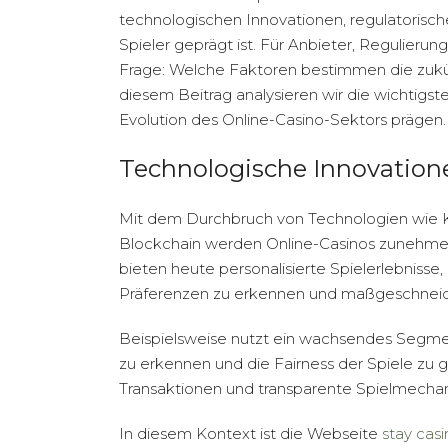
technologischen Innovationen, regulatoris
Spieler geprägt ist. Für Anbieter, Regulieru
Frage: Welche Faktoren bestimmen die zukü
diesem Beitrag analysieren wir die wichtigst
Evolution des Online-Casino-Sektors prägen.
Technologische Innovation
Mit dem Durchbruch von Technologien wie Künst
Blockchain werden Online-Casinos zunehmen
bieten heute personalisierte Spielerlebnisse,
Präferenzen zu erkennen und maßgeschneide
Beispielsweise nutzt ein wachsendes Segmen
zu erkennen und die Fairness der Spiele zu 
Transaktionen und transparente Spielmechan
In diesem Kontext ist die Webseite
stay cas