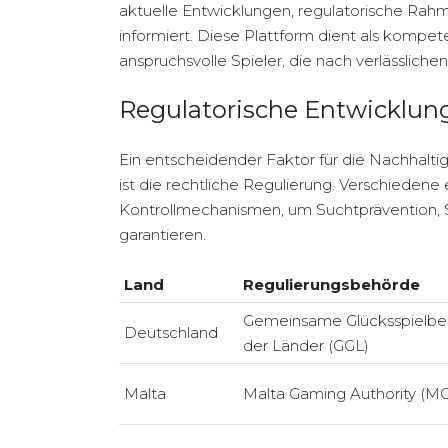
aktuelle Entwicklungen, regulatorische Ra
informiert. Diese Plattform dient als kompe
anspruchsvolle Spieler, die nach verlässliche
Regulatorische Entwicklun
Ein entscheidender Faktor für die Nachhalti
ist die rechtliche Regulierung. Verschiede
Kontrollmechanismen, um Suchtprävention,
garantieren.
Land
Regulierungsbehörde
Gemeinsame Glücksspielb
Deutschland
der Länder (GGL)
Malta
Malta Gaming Authority (M