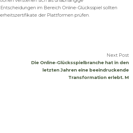
ationen verstehen sich als unabhängige
 Entscheidungen im Bereich Online-Glücksspiel sollten
herheitszertifikate der Plattformen prüfen.
Next Post
Die Online-Glücksspielbranche hat in den
letzten Jahren eine beeindruckende
Transformation erlebt. M