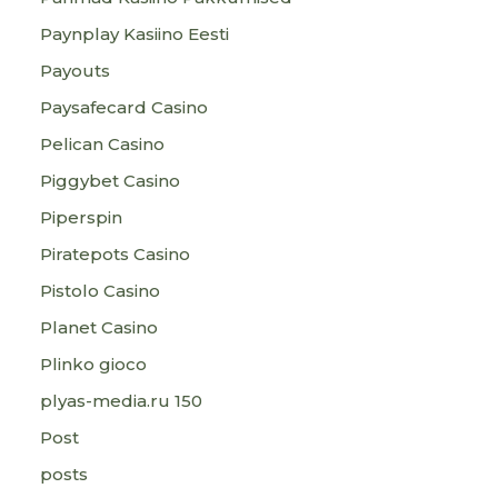
Paynplay Kasiino Eesti
Payouts
Paysafecard Casino
Pelican Casino
Piggybet Casino
Piperspin
Piratepots Casino
Pistolo Casino
Planet Casino
Plinko gioco
plyas-media.ru 150
Post
posts