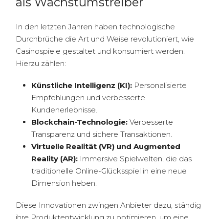
als Wachstumstreiber
In den letzten Jahren haben technologische
Durchbrüche die Art und Weise revolutioniert, wie
Casinospiele gestaltet und konsumiert werden.
Hierzu zählen:
Künstliche Intelligenz (KI):
Personalisierte
Empfehlungen und verbesserte
Kundenerlebnisse.
Blockchain-Technologie:
Verbesserte
Transparenz und sichere Transaktionen.
Virtuelle Realität (VR) und Augmented
Reality (AR):
Immersive Spielwelten, die das
traditionelle Online-Glücksspiel in eine neue
Dimension heben.
Diese Innovationen zwingen Anbieter dazu, ständig
ihre Produktentwicklung zu optimieren, um eine