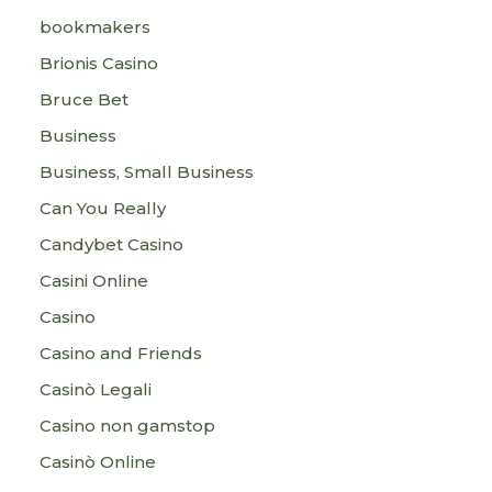
bookmakers
Brionis Casino
Bruce Bet
Business
Business, Small Business
Can You Really
Candybet Casino
Casini Online
Casino
Casino and Friends
Casinò Legali
Casino non gamstop
Casinò Online