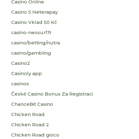
Casino Online
Casino S Neterapay
Casino Vklad 50 Kč
casino-neosurf.fr
casino/betting/nutra
casino/gambling
Casino2
Casinoly app
casinos
České Casino Bonus Za Registraci
ChanceBit Casino
Chicken Road
Chicken Road 2
Chicken Road gioco