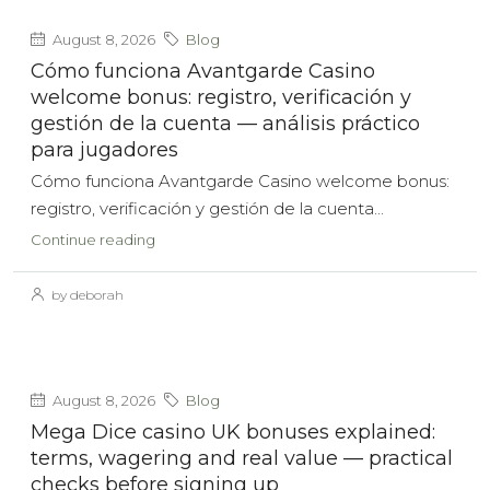
August 8, 2026
Blog
Cómo funciona Avantgarde Casino
welcome bonus: registro, verificación y
gestión de la cuenta — análisis práctico
para jugadores
Cómo funciona Avantgarde Casino welcome bonus:
registro, verificación y gestión de la cuenta...
Continue reading
by deborah
August 8, 2026
Blog
Mega Dice casino UK bonuses explained:
terms, wagering and real value — practical
checks before signing up