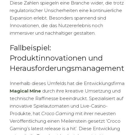
Diese Zahlen spiegeln eine Branche wider, die trotz
regulatorischer Unsicherheiten eine kontinuierliche
Expansion erlebt. Besonders spannend sind
Innovationen, die das Nutzererlebnis noch
immersiver und nachhaltiger gestalten.
Fallbeispiel:
Produktinnovationen und
Herausforderungsmanagement
Innerhalb dieses Umfelds hat die Entwicklungsfirma
Magical Mine
durch ihre kreative Umsetzung und
technische Raffinesse beeindruckt. Spezialisiert auf
innovative Spielautomaten und Live-Casino-
Produkte, hat
Croco Gaming
mit ihrer neuesten
Veröffentlichung einen Meilenstein gesetzt
‘Croco
Gaming’s latest release is a hit’
. Diese Entwicklung