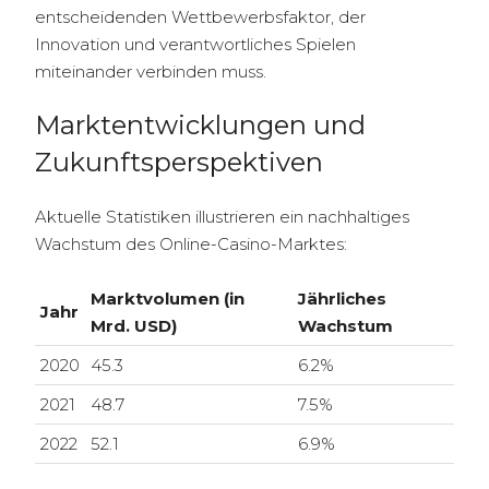
entscheidenden Wettbewerbsfaktor, der
Innovation und verantwortliches Spielen
miteinander verbinden muss.
Marktentwicklungen und
Zukunftsperspektiven
Aktuelle Statistiken illustrieren ein nachhaltiges
Wachstum des Online-Casino-Marktes:
Marktvolumen (in
Jährliches
Jahr
Mrd. USD)
Wachstum
2020
45.3
6.2%
2021
48.7
7.5%
2022
52.1
6.9%