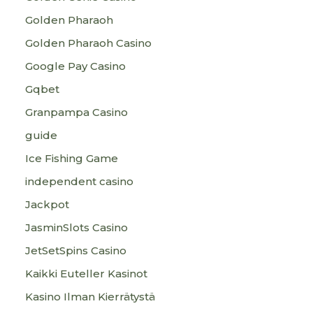
Golden Pharaoh
Golden Pharaoh Casino
Google Pay Casino
Gqbet
Granpampa Casino
guide
Ice Fishing Game
independent casino
Jackpot
JasminSlots Casino
JetSetSpins Casino
Kaikki Euteller Kasinot
Kasino Ilman Kierrätystä