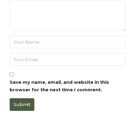
Save my name, email, and website in this
browser for the next time I comment.
Submit