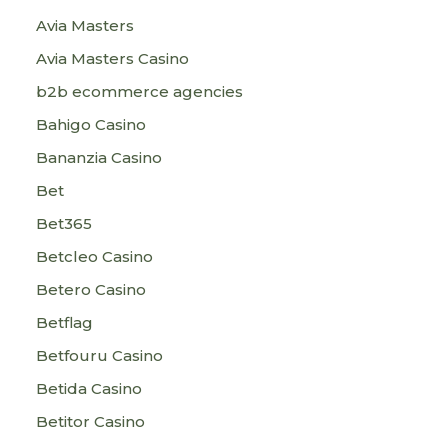
Avia Masters
Avia Masters Casino
b2b ecommerce agencies
Bahigo Casino
Bananzia Casino
Bet
Bet365
Betcleo Casino
Betero Casino
Betflag
Betfouru Casino
Betida Casino
Betitor Casino