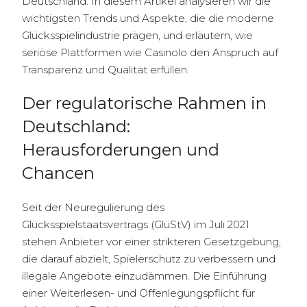
Deutschland. In diesem Artikel analysieren wir die
wichtigsten Trends und Aspekte, die die moderne
Glücksspielindustrie prägen, und erläutern, wie
seriöse Plattformen wie Casinolo den Anspruch auf
Transparenz und Qualität erfüllen.
Der regulatorische Rahmen in
Deutschland:
Herausforderungen und
Chancen
Seit der Neuregulierung des
Glücksspielstaatsvertrags (GlüStV) im Juli 2021
stehen Anbieter vor einer strikteren Gesetzgebung,
die darauf abzielt, Spielerschutz zu verbessern und
illegale Angebote einzudämmen. Die Einführung
einer Weiterlesen- und Offenlegungspflicht für