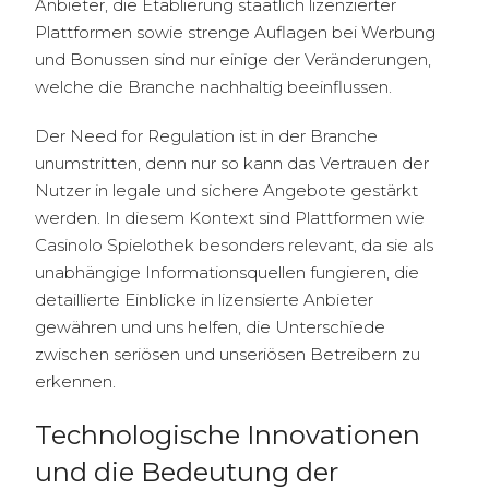
Anbieter, die Etablierung staatlich lizenzierter
Plattformen sowie strenge Auflagen bei Werbung
und Bonussen sind nur einige der Veränderungen,
welche die Branche nachhaltig beeinflussen.
Der Need for Regulation ist in der Branche
unumstritten, denn nur so kann das Vertrauen der
Nutzer in legale und sichere Angebote gestärkt
werden. In diesem Kontext sind Plattformen wie
Casinolo Spielothek besonders relevant, da sie als
unabhängige Informationsquellen fungieren, die
detaillierte Einblicke in lizensierte Anbieter
gewähren und uns helfen, die Unterschiede
zwischen seriösen und unseriösen Betreibern zu
erkennen.
Technologische Innovationen
und die Bedeutung der