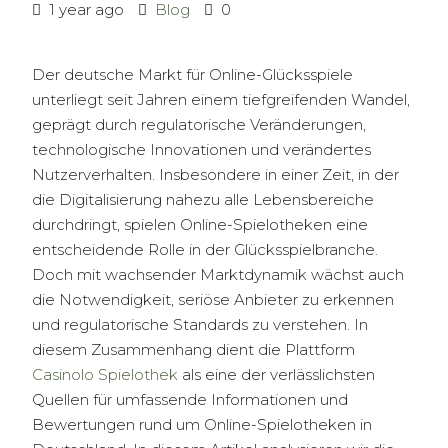
1 year ago
Blog
0
Der deutsche Markt für Online-Glücksspiele
unterliegt seit Jahren einem tiefgreifenden Wandel,
geprägt durch regulatorische Veränderungen,
technologische Innovationen und verändertes
Nutzerverhalten. Insbesondere in einer Zeit, in der
die Digitalisierung nahezu alle Lebensbereiche
durchdringt, spielen Online-Spielotheken eine
entscheidende Rolle in der Glücksspielbranche.
Doch mit wachsender Marktdynamik wächst auch
die Notwendigkeit, seriöse Anbieter zu erkennen
und regulatorische Standards zu verstehen. In
diesem Zusammenhang dient die Plattform
Casinolo Spielothek
als eine der verlässlichsten
Quellen für umfassende Informationen und
Bewertungen rund um Online-Spielotheken in