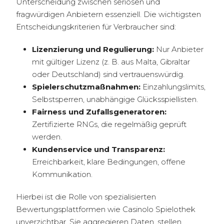
Unterscheidung zwischen seriösen und
fragwürdigen Anbietern essenziell. Die wichtigsten
Entscheidungskriterien für Verbraucher sind:
Lizenzierung und Regulierung:
Nur Anbieter
mit gültiger Lizenz (z. B. aus Malta, Gibraltar
oder Deutschland) sind vertrauenswürdig.
Spielerschutzmaßnahmen:
Einzahlungslimits,
Selbstsperren, unabhängige Glücksspiellisten.
Fairness und Zufallsgeneratoren:
Zertifizierte RNGs, die regelmäßig geprüft
werden.
Kundenservice und Transparenz:
Erreichbarkeit, klare Bedingungen, offene
Kommunikation.
Hierbei ist die Rolle von spezialisierten
Bewertungsplattformen wie Casinolo Spielothek
unverzichtbar. Sie aggregieren Daten, stellen