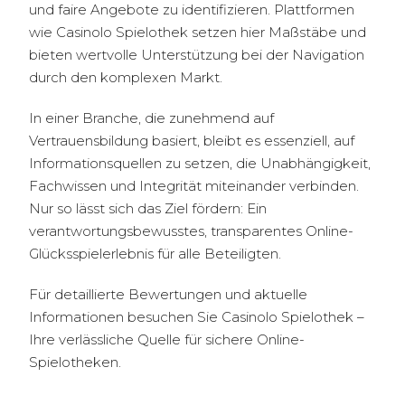
und faire Angebote zu identifizieren. Plattformen
wie Casinolo Spielothek setzen hier Maßstäbe und
bieten wertvolle Unterstützung bei der Navigation
durch den komplexen Markt.
In einer Branche, die zunehmend auf
Vertrauensbildung basiert, bleibt es essenziell, auf
Informationsquellen zu setzen, die Unabhängigkeit,
Fachwissen und Integrität miteinander verbinden.
Nur so lässt sich das Ziel fördern: Ein
verantwortungsbewusstes, transparentes Online-
Glücksspielerlebnis für alle Beteiligten.
Für detaillierte Bewertungen und aktuelle
Informationen besuchen Sie Casinolo Spielothek –
Ihre verlässliche Quelle für sichere Online-
Spielotheken.