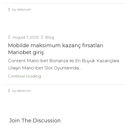
by deborah
August 7, 2026
Blog
Mobilde maksimum kazanç fırsatları
Mariobet giriş
Content Mario-bet Bonanza ile En Büyük Kazançlara
Ulaşın Mario-bet Slot Oyunlarında...
Continue reading
by deborah
Join The Discussion