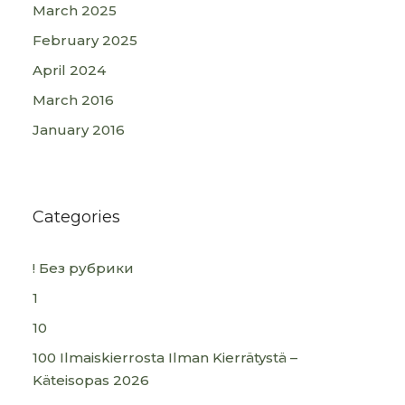
March 2025
February 2025
April 2024
March 2016
January 2016
Categories
! Без рубрики
1
10
100 Ilmaiskierrosta Ilman Kierrätystä –
Käteisopas 2026