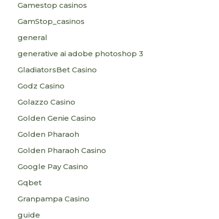
Gamestop casinos
GamStop_casinos
general
generative ai adobe photoshop 3
GladiatorsBet Casino
Godz Casino
Golazzo Casino
Golden Genie Casino
Golden Pharaoh
Golden Pharaoh Casino
Google Pay Casino
Gqbet
Granpampa Casino
guide