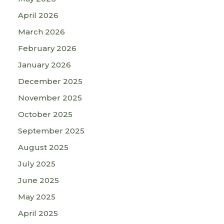
April 2026
March 2026
February 2026
January 2026
December 2025
November 2025
October 2025
September 2025
August 2025
July 2025
June 2025
May 2025
April 2025