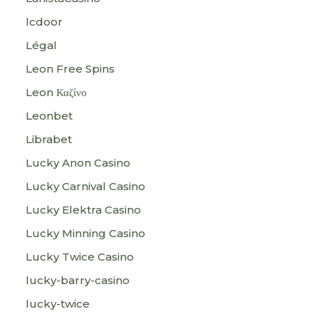
lcdoor
Légal
Leon Free Spins
Leon Καζίνο
Leonbet
Librabet
Lucky Anon Casino
Lucky Carnival Casino
Lucky Elektra Casino
Lucky Minning Casino
Lucky Twice Casino
lucky-barry-casino
lucky-twice