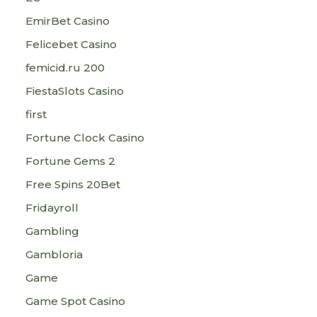
EmirBet Casino
Felicebet Casino
femicid.ru 200
FiestaSlots Casino
first
Fortune Clock Casino
Fortune Gems 2
Free Spins 20Bet
Fridayroll
Gambling
Gambloria
Game
Game Spot Casino