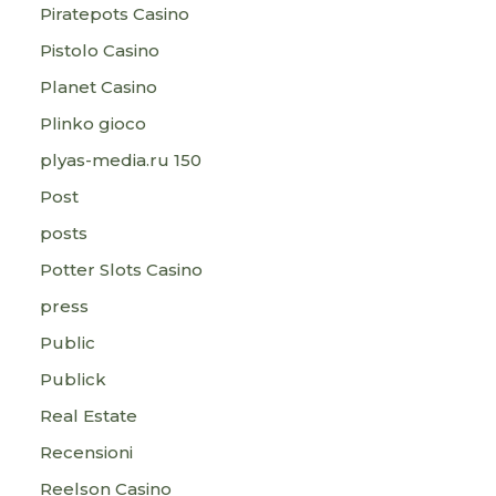
Piratepots Casino
Pistolo Casino
Planet Casino
Plinko gioco
plyas-media.ru 150
Post
posts
Potter Slots Casino
press
Public
Publick
Real Estate
Recensioni
Reelson Casino