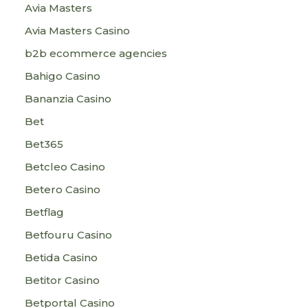
Avia Masters
Avia Masters Casino
b2b ecommerce agencies
Bahigo Casino
Bananzia Casino
Bet
Bet365
Betcleo Casino
Betero Casino
Betflag
Betfouru Casino
Betida Casino
Betitor Casino
Betportal Casino