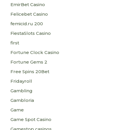
EmirBet Casino
Felicebet Casino
femicid.ru 200
FiestaSlots Casino
first
Fortune Clock Casino
Fortune Gems 2
Free Spins 20Bet
Fridayroll
Gambling
Gambloria
Game
Game Spot Casino
Gamestop casinos