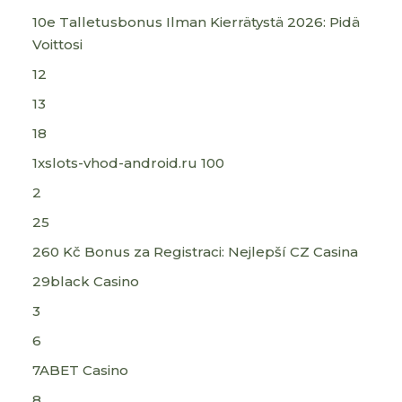
10e Talletusbonus Ilman Kierrätystä 2026: Pidä
Voittosi
12
13
18
1xslots-vhod-android.ru 100
2
25
260 Kč Bonus za Registraci: Nejlepší CZ Casina
29black Casino
3
6
7ABET Casino
8