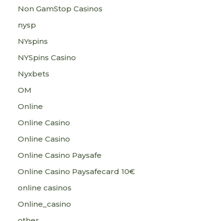
Non GamStop Casinos
nysp
NYspins
NYSpins Casino
Nyxbets
OM
Online
Online Casino
Online Casino
Online Casino Paysafe
Online Casino Paysafecard 10€
online casinos
Online_casino
other