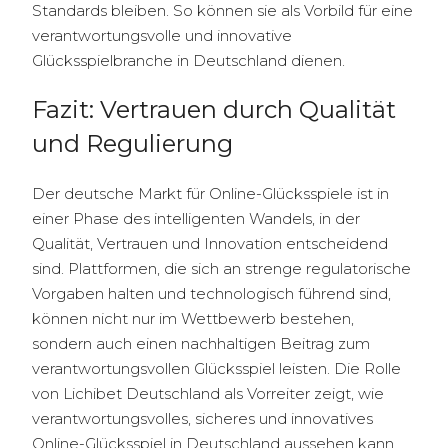
Standards bleiben. So können sie als Vorbild für eine
verantwortungsvolle und innovative
Glücksspielbranche in Deutschland dienen.
Fazit: Vertrauen durch Qualität
und Regulierung
Der deutsche Markt für Online-Glücksspiele ist in
einer Phase des intelligenten Wandels, in der
Qualität, Vertrauen und Innovation entscheidend
sind. Plattformen, die sich an strenge regulatorische
Vorgaben halten und technologisch führend sind,
können nicht nur im Wettbewerb bestehen,
sondern auch einen nachhaltigen Beitrag zum
verantwortungsvollen Glücksspiel leisten. Die Rolle
von Lichibet Deutschland als Vorreiter zeigt, wie
verantwortungsvolles, sicheres und innovatives
Online-Glücksspiel in Deutschland aussehen kann.