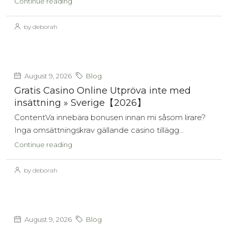
Continue reading
by deborah
August 9, 2026
Blog
Gratis Casino Online Utpröva inte med
insättning » Sverige【2026】
ContentVa innebära bonusen innan mi såsom lirare?
Inga omsättningskrav gällande casino tillägg...
Continue reading
by deborah
August 9, 2026
Blog