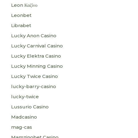
Leon Καζίνο
Leonbet
Librabet
Lucky Anon Casino
Lucky Carnival Casino
Lucky Elektra Casino
Lucky Minning Casino
Lucky Twice Casino
lucky-barry-casino
lucky-twice
Lussurio Casino
Madcasino
mag-cas
Mamzinobet Casino