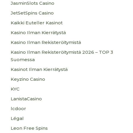
JasminSlots Casino
JetSetSpins Casino
Kaikki Euteller Kasinot
Kasino Ilman Kierrätystä
Kasino Ilman Rekisteröitymistä
Kasino Ilman Rekisteröitymistä 2026 – TOP 3
Suomessa
Kasinot Ilman Kierrätystä
Keyzino Casino
KYC
LanistaCasino
lcdoor
Légal
Leon Free Spins