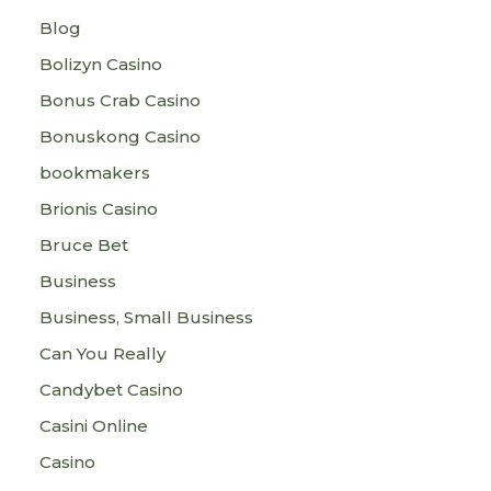
Blog
Bolizyn Casino
Bonus Crab Casino
Bonuskong Casino
bookmakers
Brionis Casino
Bruce Bet
Business
Business, Small Business
Can You Really
Candybet Casino
Casini Online
Casino