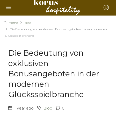
Home
Blog
Die Bedeutung von exklusiven Bonusangeboten in der modernen
Glücksspielbranche
Die Bedeutung von
exklusiven
Bonusangeboten in der
modernen
Glücksspielbranche
1 year ago
Blog
0