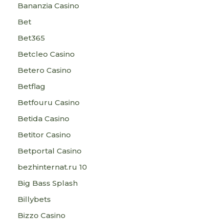
Bananzia Casino
Bet
Bet365
Betcleo Casino
Betero Casino
Betflag
Betfouru Casino
Betida Casino
Betitor Casino
Betportal Casino
bezhinternat.ru 10
Big Bass Splash
Billybets
Bizzo Casino