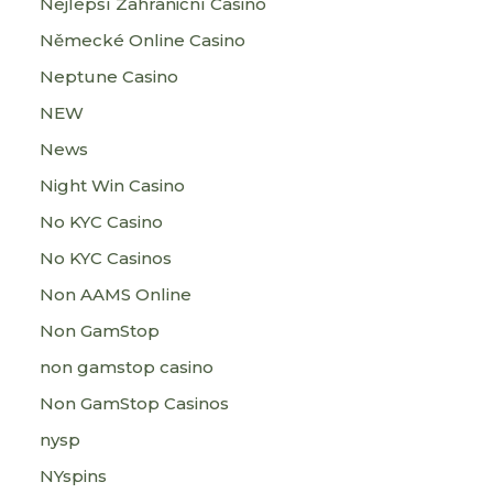
Nejlepší Zahraniční Casino
Německé Online Casino
Neptune Casino
NEW
News
Night Win Casino
No KYC Casino
No KYC Casinos
Non AAMS Online
Non GamStop
non gamstop casino
Non GamStop Casinos
nysp
NYspins