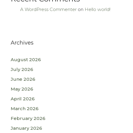
A WordPress Commenter
on
Hello world!
Archives
August 2026
July 2026
June 2026
May 2026
April 2026
March 2026
February 2026
January 2026