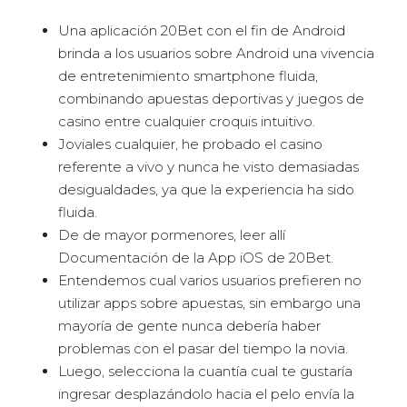
Una aplicación 20Bet con el fin de Android
brinda a los usuarios sobre Android una vivencia
de entretenimiento smartphone fluida,
combinando apuestas deportivas y juegos de
casino entre cualquier croquis intuitivo.
Joviales cualquier, he probado el casino
referente a vivo y nunca he visto demasiadas
desigualdades, ya que la experiencia ha sido
fluida.
De de mayor pormenores, leer allí
Documentación de la App iOS de 20Bet.
Entendemos cual varios usuarios prefieren no
utilizar apps sobre apuestas, sin embargo una
mayoría de gente nunca debería haber
problemas con el pasar del tiempo la novia.
Luego, selecciona la cuantía cual te gustaría
ingresar desplazándolo hacia el pelo envía la