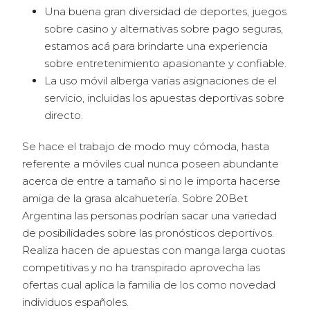
Una buena gran diversidad de deportes, juegos
sobre casino y alternativas sobre pago seguras,
estamos acá para brindarte una experiencia
sobre entretenimiento apasionante y confiable.
La uso móvil alberga varias asignaciones de el
servicio, incluidas los apuestas deportivas sobre
directo.
Se hace el trabajo de modo muy cómoda, hasta
referente a móviles cual nunca poseen abundante
acerca de entre a tamaño si no le importa hacerse
amiga de la grasa alcahuetería. Sobre 20Bet
Argentina las personas podrían sacar una variedad
de posibilidades sobre las pronósticos deportivos.
Realiza hacen de apuestas con manga larga cuotas
competitivas y no ha transpirado aprovecha las
ofertas cual aplica la familia de los como novedad
individuos españoles.