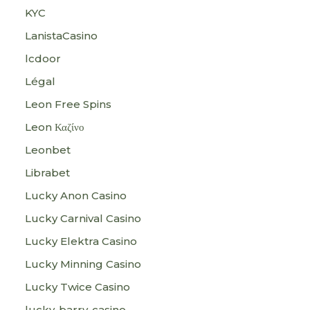
KYC
LanistaCasino
lcdoor
Légal
Leon Free Spins
Leon Καζίνο
Leonbet
Librabet
Lucky Anon Casino
Lucky Carnival Casino
Lucky Elektra Casino
Lucky Minning Casino
Lucky Twice Casino
lucky-barry-casino