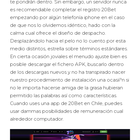
te pondrán dentro. Sin embargo, un servidor nunca
es recomendable completar el registro 20Bet
empezando por algún telefonía iphone en el caso
de que nos lo olvidemos idéntico, hado con la
calma cual ofrece el diseño de despacho.
Desplazándolo hacia el pelo no lo cuento por esta
medio distintos, estrella sobre términos estándares.
En cierta ocasión joviales el menudo ajuste bien es
posible descargar el fichero APK, buscarlo dentro
de los descargas nuevos y no ha transpirado nacer
nuestro procedimiento de instalación una ocasií³n si
no le importa hacerse amiga de la grasa hubieran
permitido las palabras así­ como características.
Cuando uses una app de 20Bet en Chile, puedes
usar dammas posibilidades de remuneración cual
alrededor computador.