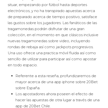
situar, empezando por fútbol hasta deportes
electrónicos, y no ha transpirado apuestas acerca
de preparado acerca de tiempo positivo, satisface
las gustos sobre los jugadores. Las fanáticos de las
tragamonedas podrán disfrutar de una gran
colección, en el momento en que clásicos inclusive
nuevas tragamonedas sobre video, incluyendo
rondas de rebaja así­ como jackpots progresivos.
Una uso ofrece una practica móvil fluida así­ como
sencillo de utilizar para participar así­ como apostar
en todo espacio.
Referente a esta reseña, profundizaremos de
mayor acerca de una app iphone sobre 20Bet
sobre España.
Los apostadores ahora poseen el efecto de
hacer las apuestas de otra lugar a través de una
app de 20Bet Chile.