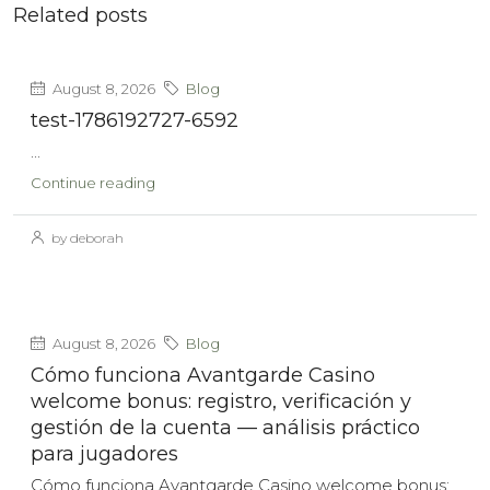
Related posts
August 8, 2026
Blog
test-1786192727-6592
...
Continue reading
by deborah
August 8, 2026
Blog
Cómo funciona Avantgarde Casino
welcome bonus: registro, verificación y
gestión de la cuenta — análisis práctico
para jugadores
Cómo funciona Avantgarde Casino welcome bonus: