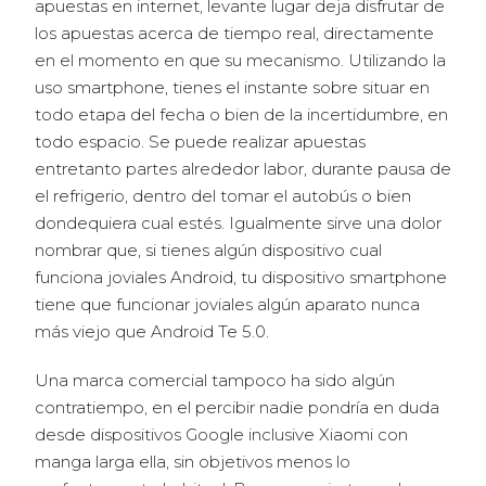
apuestas en internet, levante lugar deja disfrutar de
los apuestas acerca de tiempo real, directamente
en el momento en que su mecanismo. Utilizando la
uso smartphone, tienes el instante sobre situar en
todo etapa del fecha o bien de la incertidumbre, en
todo espacio. Se puede realizar apuestas
entretanto partes alrededor labor, durante pausa de
el refrigerio, dentro del tomar el autobús o bien
dondequiera cual estés. Igualmente sirve una dolor
nombrar que, si tienes algún dispositivo cual
funciona joviales Android, tu dispositivo smartphone
tiene que funcionar joviales algún aparato nunca
más viejo que Android Te 5.0.
Una marca comercial tampoco ha sido algún
contratiempo, en el percibir nadie pondrí­a en duda
desde dispositivos Google inclusive Xiaomi con
manga larga ella, sin objetivos menos lo