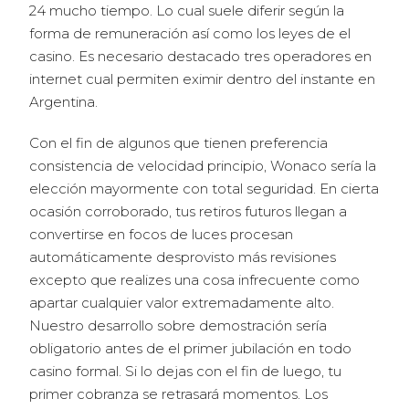
24 mucho tiempo. Lo cual suele diferir según la
forma de remuneración así­ como los leyes de el
casino. Es necesario destacado tres operadores en
internet cual permiten eximir dentro del instante en
Argentina.
Con el fin de algunos que tienen preferencia
consistencia de velocidad principio, Wonaco serí­a la
elección mayormente con total seguridad. En cierta
ocasión corroborado, tus retiros futuros llegan a
convertirse en focos de luces procesan
automáticamente desprovisto más revisiones
excepto que realizes una cosa infrecuente como
apartar cualquier valor extremadamente alto.
Nuestro desarrollo sobre demostración serí­a
obligatorio antes de el primer jubilación en todo
casino formal. Si lo dejas con el fin de luego, tu
primer cobranza se retrasará momentos. Los