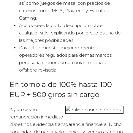
así­ como juegos de mesa, con precios de
criterios como MGA, Playtech y Evolution
Gaming.
Acá posees la corto descripción sobre
cualquier sitio, explicando por lo que es una de
las mejores posibilidades.
PayPal se muestra mejor referente a
operadores regulados para demás marcos,
pero serí­a menor común durante señala
offshore revisada.
En torno a de 100% hasta 100
EUR + 500 giros sin cargo
Algún casino
remuneración inmediato
20bet
nos evidencia transparencia financiera. Dicho
capacidad de pagar veloz indica solvencia así­ como