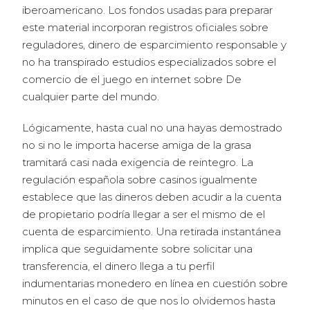
iberoamericano. Los fondos usadas para preparar
este material incorporan registros oficiales sobre
reguladores, dinero de esparcimiento responsable y
no ha transpirado estudios especializados sobre el
comercio de el juego en internet sobre De
cualquier parte del mundo.
Lógicamente, hasta cual no una hayas demostrado
no si no le importa hacerse amiga de la grasa
tramitará casi nada exigencia de reintegro. La
regulación española sobre casinos igualmente
establece que las dineros deben acudir a la cuenta
de propietario podrí­a llegar a ser el mismo de el
cuenta de esparcimiento. Una retirada instantánea
implica que seguidamente sobre solicitar una
transferencia, el dinero llega a tu perfil
indumentarias monedero en línea en cuestión sobre
minutos en el caso de que nos lo olvidemos hasta