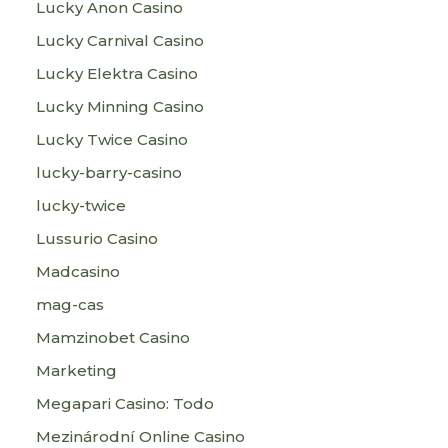
Lucky Anon Casino
Lucky Carnival Casino
Lucky Elektra Casino
Lucky Minning Casino
Lucky Twice Casino
lucky-barry-casino
lucky-twice
Lussurio Casino
Madcasino
mag-cas
Mamzinobet Casino
Marketing
Megapari Casino: Todo
Mezinárodní Online Casino