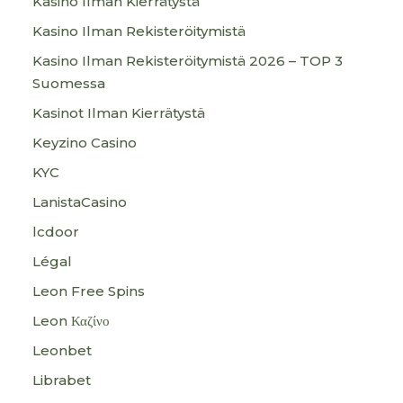
Kasino Ilman Kierrätystä
Kasino Ilman Rekisteröitymistä
Kasino Ilman Rekisteröitymistä 2026 – TOP 3
Suomessa
Kasinot Ilman Kierrätystä
Keyzino Casino
KYC
LanistaCasino
lcdoor
Légal
Leon Free Spins
Leon Καζίνο
Leonbet
Librabet