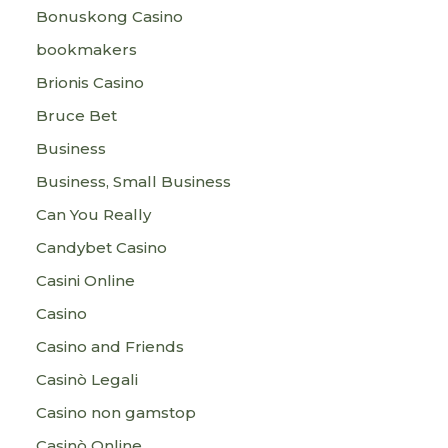
Bonuskong Casino
bookmakers
Brionis Casino
Bruce Bet
Business
Business, Small Business
Can You Really
Candybet Casino
Casini Online
Casino
Casino and Friends
Casinò Legali
Casino non gamstop
Casinò Online