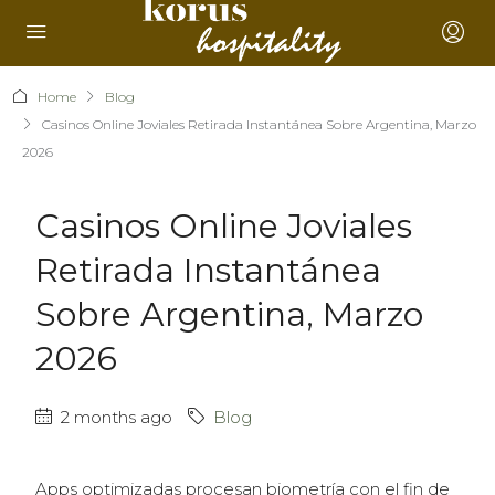
Home
Blog
Casinos Online Joviales Retirada Instantánea Sobre Argentina, Marzo
2026
Casinos Online Joviales
Retirada Instantánea
Sobre Argentina, Marzo
2026
2 months ago
Blog
Apps optimizadas procesan biometría con el fin de