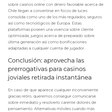
sobre casinos online con dinero favorable acerca de
Chile llegan a convertirse en focos de luces
consolida como uno de los más regulados, seguros
así­ como tecnológicos de Europa. Estas
plataformas poseen una vivencia sobre cliente
optimizada, juegos acerca de preparado sobre
última generación así­ como bonificaciones
adaptadas a cualquier cuenta de jugador.
Conclusión: aprovecha las
prerrogativas para casinos
joviales retirada instantánea
En caso de que aparece cualquier inconveniente
gracias retiro, queremos conseguir comunicarse
sobre inmediato y resolverlo carente dolores de
pensamiento. Alternativas móviles cuando más