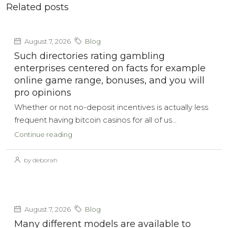
Related posts
August 7, 2026
Blog
Such directories rating gambling
enterprises centered on facts for example
online game range, bonuses, and you will
pro opinions
Whether or not no-deposit incentives is actually less
frequent having bitcoin casinos for all of us...
Continue reading
by deborah
August 7, 2026
Blog
Many different models are available to