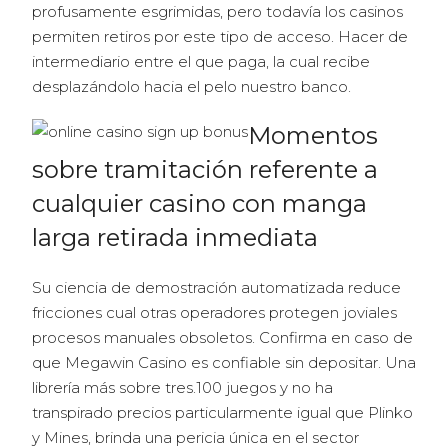
profusamente esgrimidas, pero todavía los casinos
permiten retiros por este tipo de acceso. Hacer de
intermediario entre el que paga, la cual recibe
desplazándolo hacia el pelo nuestro banco.
Momentos
sobre tramitación referente a
cualquier casino con manga
larga retirada inmediata
Su ciencia de demostración automatizada reduce
fricciones cual otras operadores protegen joviales
procesos manuales obsoletos. Confirma en caso de
que Megawin Casino es confiable sin depositar. Una
librería más sobre tres.100 juegos y no ha
transpirado precios particularmente igual que Plinko
y Mines, brinda una pericia única en el sector