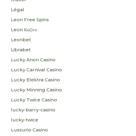
Légal
Leon Free Spins
Leon Καζίνο
Leonbet
Librabet
Lucky Anon Casino
Lucky Carnival Casino
Lucky Elektra Casino
Lucky Minning Casino
Lucky Twice Casino
lucky-barry-casino
lucky-twice
Lussurio Casino