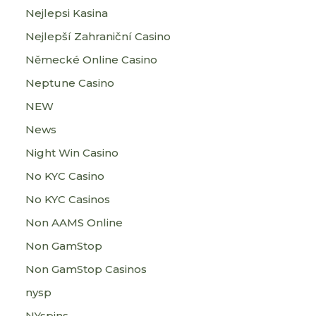
Nejlepsi Kasina
Nejlepší Zahraniční Casino
Německé Online Casino
Neptune Casino
NEW
News
Night Win Casino
No KYC Casino
No KYC Casinos
Non AAMS Online
Non GamStop
Non GamStop Casinos
nysp
NYspins