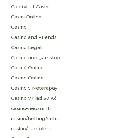
Candybet Casino
Casini Online
Casino
Casino and Friends
Casinò Legali
Casino non gamstop
Casinò Online
Casino Online
Casino S Neterapay
Casino Vklad 50 Kč
casino-neosurf.fr
casino/betting/nutra
casino/gambling