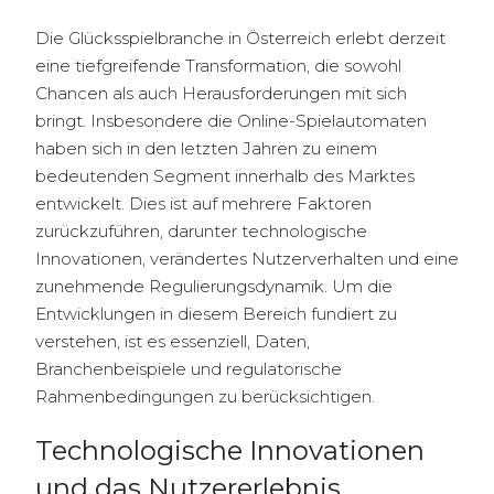
Die Glücksspielbranche in Österreich erlebt derzeit
eine tiefgreifende Transformation, die sowohl
Chancen als auch Herausforderungen mit sich
bringt. Insbesondere die Online-Spielautomaten
haben sich in den letzten Jahren zu einem
bedeutenden Segment innerhalb des Marktes
entwickelt. Dies ist auf mehrere Faktoren
zurückzuführen, darunter technologische
Innovationen, verändertes Nutzerverhalten und eine
zunehmende Regulierungsdynamik. Um die
Entwicklungen in diesem Bereich fundiert zu
verstehen, ist es essenziell, Daten,
Branchenbeispiele und regulatorische
Rahmenbedingungen zu berücksichtigen.
Technologische Innovationen
und das Nutzererlebnis