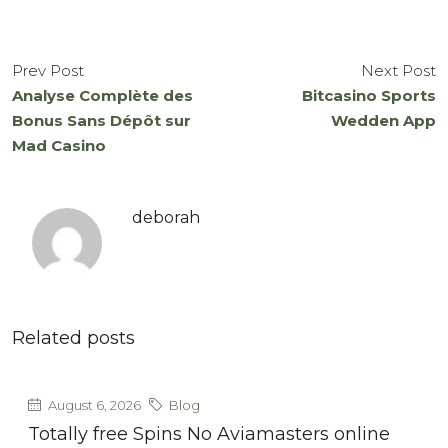
Prev Post
Next Post
Analyse Complète des
Bitcasino Sports
Bonus Sans Dépôt sur
Wedden App
Mad Casino
deborah
Related posts
August 6, 2026
Blog
Totally free Spins No Aviamasters online