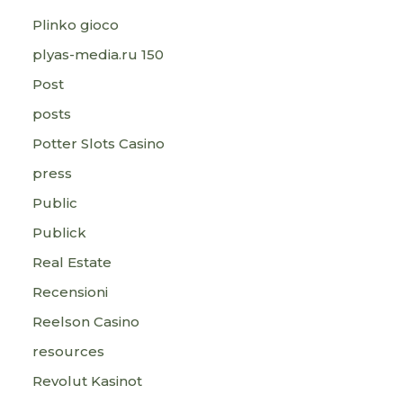
Plinko gioco
plyas-media.ru 150
Post
posts
Potter Slots Casino
press
Public
Publick
Real Estate
Recensioni
Reelson Casino
resources
Revolut Kasinot