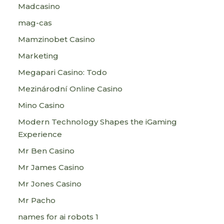
Madcasino
mag-cas
Mamzinobet Casino
Marketing
Megapari Casino: Todo
Mezinárodní Online Casino
Mino Casino
Modern Technology Shapes the iGaming
Experience
Mr Ben Casino
Mr James Casino
Mr Jones Casino
Mr Pacho
names for ai robots 1