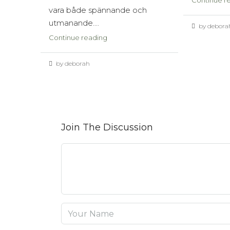
Continue r
vara både spännande och
utmanande....
by debora
Continue reading
by deborah
Join The Discussion