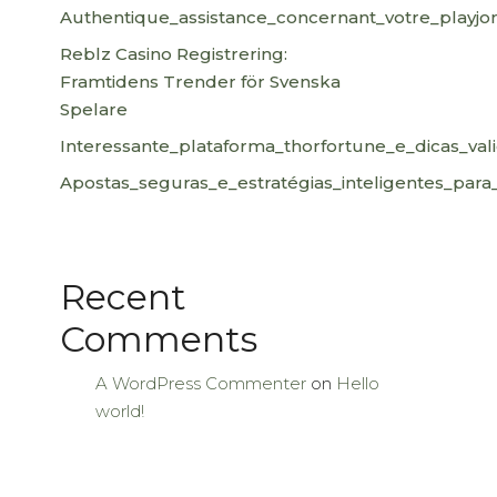
Authentique_assistance_concernant_votre_playjon
Reblz Casino Registrering:
Framtidens Trender för Svenska
Spelare
Interessante_plataforma_thorfortune_e_dicas_vali
Apostas_seguras_e_estratégias_inteligentes_par
Recent
Comments
A WordPress Commenter
on
Hello
world!