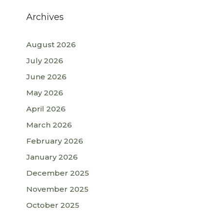
Archives
August 2026
July 2026
June 2026
May 2026
April 2026
March 2026
February 2026
January 2026
December 2025
November 2025
October 2025