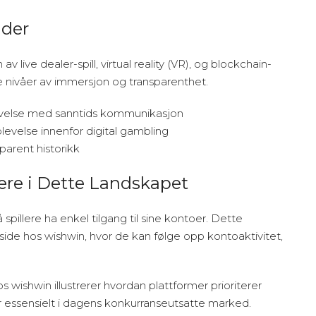
nder
v live dealer-spill, virtual reality (VR), og blockchain-
e nivåer av immersjon og transparenthet.
evelse med sanntids kommunikasjon
levelse innenfor digital gambling
parent historikk
ere i Dette Landskapet
spillere ha enkel tilgang til sine kontoer. Dette
side hos wishwin, hvor de kan følge opp kontoaktivitet,
 wishwin illustrerer hvordan plattformer prioriterer
 essensielt i dagens konkurranseutsatte marked.