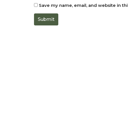
Save my name, email, and website in thi
Submit