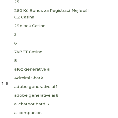
25
260 Kč Bonus za Registraci: Nejlepší
CZ Casina
29black Casino
3
6
7ABET Casino
8
a16z generative ai
Admiral Shark
in_et_une_navigation_simpli
adobe generative ai 1
adobe generative ai 8
ai chatbot bard 3
ai companion