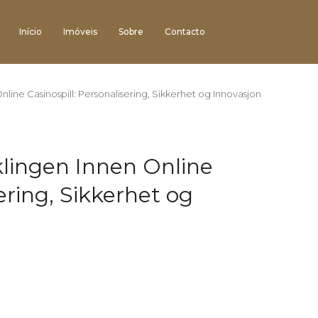
Início
Imóveis
Sobre
Contacto
line Casinospill: Personalisering, Sikkerhet og Innovasjon
klingen Innen Online
sering, Sikkerhet og