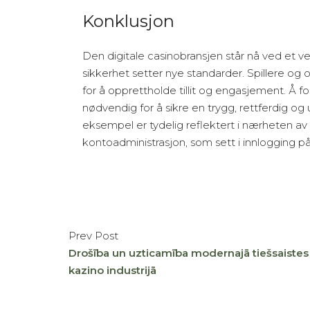
Konklusjon
Den digitale casinobransjen står nå ved et vei
sikkerhet setter nye standarder. Spillere og 
for å opprettholde tillit og engasjement. Å
nødvendig for å sikre en trygg, rettferdig 
eksempel er tydelig reflektert i nærheten a
kontoadministrasjon, som sett i innlogging p
Prev Post
Drošība un uzticamība modernajā tiešsaistes
kazino industrijā