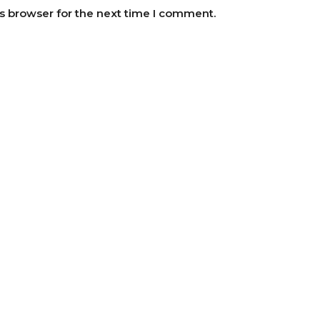
s browser for the next time I comment.