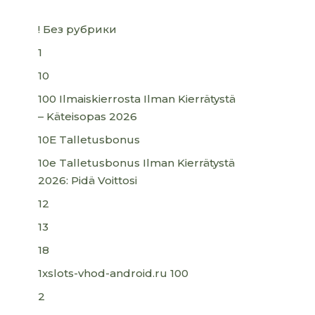
! Без рубрики
1
10
100 Ilmaiskierrosta Ilman Kierrätystä
– Käteisopas 2026
10E Talletusbonus
10e Talletusbonus Ilman Kierrätystä
2026: Pidä Voittosi
12
13
18
1xslots-vhod-android.ru 100
2