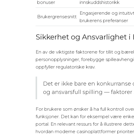
bonuser
innskuddshistorikk
Engasjerende og intuitiv
Brukergrensesnitt
brukerens preferanser
Sikkerhet og Ansvarlighet i 
En av de viktigste faktorene for tillit og bære
personopplysninger, forebygge spilleavhengighe
oppfyller regulatoriske krav.
Det er ikke bare en konkurranse
og ansvarsfull spilling — faktore
For brukere som ønsker å ha full kontroll ove
funksjoner. Det kan for eksempel være enkel
portal. En relevant ressurs for å illustrere det
hvordan moderne casinoplattformer prioritere