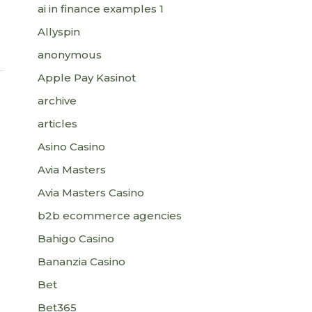
ai in finance examples 1
Allyspin
anonymous
Apple Pay Kasinot
archive
articles
Asino Casino
Avia Masters
Avia Masters Casino
b2b ecommerce agencies
Bahigo Casino
Bananzia Casino
Bet
Bet365