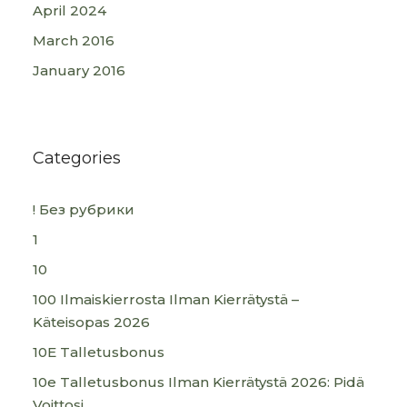
April 2024
March 2016
January 2016
Categories
! Без рубрики
1
10
100 Ilmaiskierrosta Ilman Kierrätystä –
Käteisopas 2026
10E Talletusbonus
10e Talletusbonus Ilman Kierrätystä 2026: Pidä
Voittosi