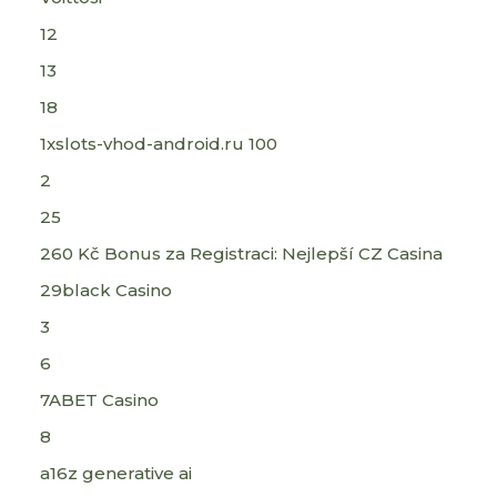
12
13
18
1xslots-vhod-android.ru 100
2
25
260 Kč Bonus za Registraci: Nejlepší CZ Casina
29black Casino
3
6
7ABET Casino
8
a16z generative ai