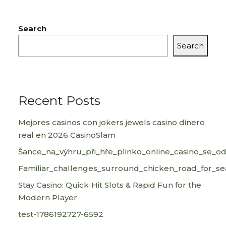
Search
Search
Recent Posts
Mejores casinos con jokers jewels casino dinero
real en 2026 CasinoSlam
Šance_na_výhru_při_hře_plinko_online_casino_se_od
Familiar_challenges_surround_chicken_road_for_s
Stay Casino: Quick‑Hit Slots & Rapid Fun for the
Modern Player
test-1786192727-6592