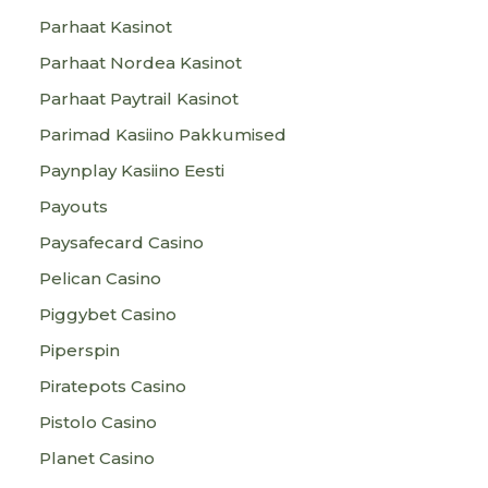
Parhaat Kasinot
Parhaat Nordea Kasinot
Parhaat Paytrail Kasinot
Parimad Kasiino Pakkumised
Paynplay Kasiino Eesti
Payouts
Paysafecard Casino
Pelican Casino
Piggybet Casino
Piperspin
Piratepots Casino
Pistolo Casino
Planet Casino