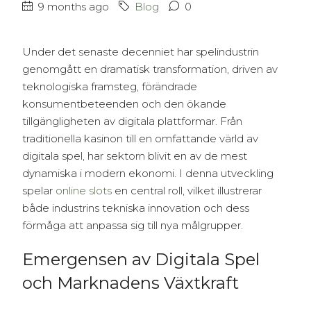
9 months ago
Blog
0
Under det senaste decenniet har spelindustrin
genomgått en dramatisk transformation, driven av
teknologiska framsteg, förändrade
konsumentbeteenden och den ökande
tillgängligheten av digitala plattformar. Från
traditionella kasinon till en omfattande värld av
digitala spel, har sektorn blivit en av de mest
dynamiska i modern ekonomi. I denna utveckling
spelar
online slots
en central roll, vilket illustrerar
både industrins tekniska innovation och dess
förmåga att anpassa sig till nya målgrupper.
Emergensen av Digitala Spel
och Marknadens Växtkraft