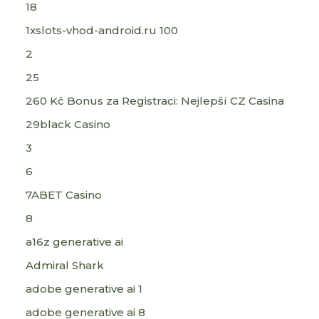
18
1xslots-vhod-android.ru 100
2
25
260 Kč Bonus za Registraci: Nejlepší CZ Casina
29black Casino
3
6
7ABET Casino
8
a16z generative ai
Admiral Shark
adobe generative ai 1
adobe generative ai 8