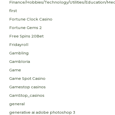
Finance/Hobbies/Technology/Utilities/Education/Med
first
Fortune Clock Casino
Fortune Gems 2
Free Spins 20Bet
Fridayroll
Gambling
Gambloria
Game
Game Spot Casino
Gamestop casinos
GamStop_casinos
general
generative ai adobe photoshop 3