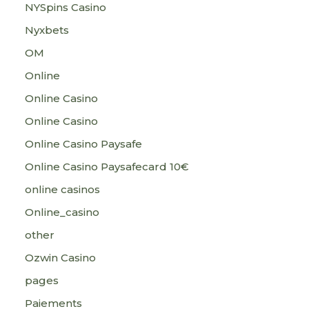
NYSpins Casino
Nyxbets
OM
Online
Online Casino
Online Casino
Online Casino Paysafe
Online Casino Paysafecard 10€
online casinos
Online_casino
other
Ozwin Casino
pages
Paiements