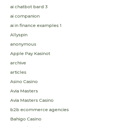
ai chatbot bard 3
ai companion
ai in finance examples 1
Allyspin
anonymous
Apple Pay Kasinot
archive
articles
Asino Casino
Avia Masters
Avia Masters Casino
b2b ecommerce agencies
Bahigo Casino