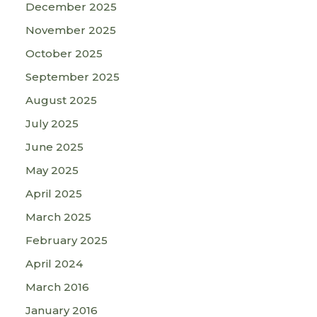
December 2025
November 2025
October 2025
September 2025
August 2025
July 2025
June 2025
May 2025
April 2025
March 2025
February 2025
April 2024
March 2016
January 2016