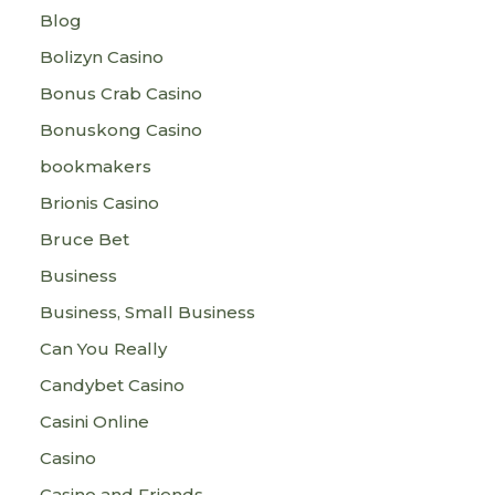
Blog
Bolizyn Casino
Bonus Crab Casino
Bonuskong Casino
bookmakers
Brionis Casino
Bruce Bet
Business
Business, Small Business
Can You Really
Candybet Casino
Casini Online
Casino
Casino and Friends