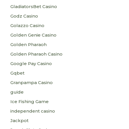
GladiatorsBet Casino
Godz Casino
Golazzo Casino
Golden Genie Casino
Golden Pharaoh
Golden Pharaoh Casino
Google Pay Casino
Gqbet
Granpampa Casino
guide
Ice Fishing Game
independent casino
Jackpot