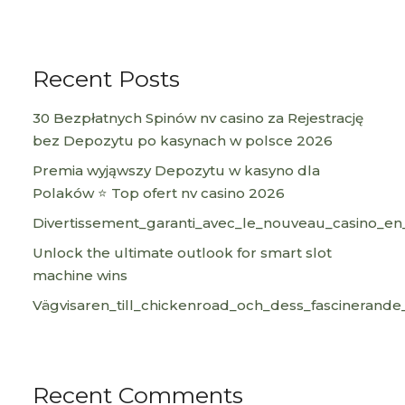
Recent Posts
30 Bezpłatnych Spinów nv casino za Rejestrację
bez Depozytu po kasynach w polsce 2026
Premia wyjąwszy Depozytu w kasyno dla
Polaków ⭐ Top ofert nv casino 2026
Divertissement_garanti_avec_le_nouveau_casino_en_
Unlock the ultimate outlook for smart slot
machine wins
Vägvisaren_till_chickenroad_och_dess_fascinerande
Recent Comments