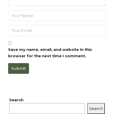
Save my name, email, and website in this
browser for the next time I comment.
Submit
Search
Search