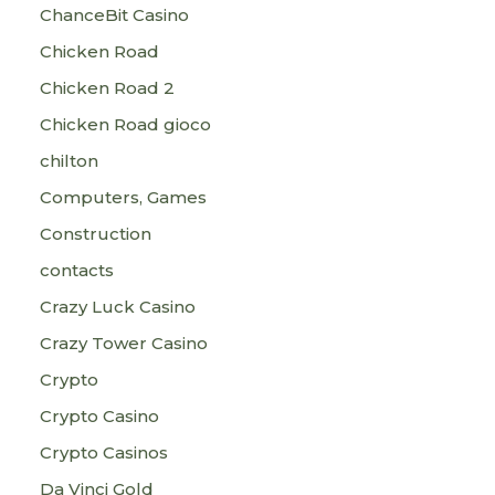
ChanceBit Casino
Chicken Road
Chicken Road 2
Chicken Road gioco
chilton
Computers, Games
Construction
contacts
Crazy Luck Casino
Crazy Tower Сasino
Crypto
Crypto Casino
Crypto Casinos
Da Vinci Gold