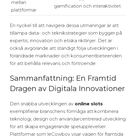
mellan
gamification och interaktivitet
plattformar
En nyckel till att navigera dessa utmaningar är att
tillämpa data- och teknikstrategier som bygger på
expertis, innovation och etiska riktlinjer. Det är
också avgörande att ständigt följa utvecklingen i
förändrade marknader och konsumentbeteenden
för att behålla relevans och förtroende.
Sammanfattning: En Framtid
Dragen av Digitala Innovationer
Den snabba utvecklingen av
online slots
exemplifierar branschens förmåga att kombinera
teknologi, design och användarcentrerad utveckling
för att skapa engagerande spelupplevelser.
Plattformar som leCowboy visar vägen för framtida