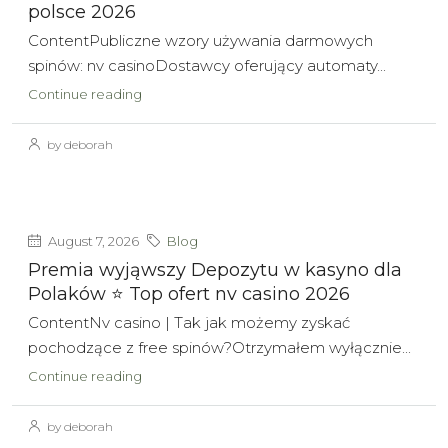
polsce 2026
ContentPubliczne wzory używania darmowych
spinów: nv casinoDostawcy oferujący automaty...
Continue reading
by deborah
August 7, 2026
Blog
Premia wyjąwszy Depozytu w kasyno dla
Polaków ⭐ Top ofert nv casino 2026
ContentNv casino | Tak jak możemy zyskać
pochodzące z free spinów?Otrzymałem wyłącznie...
Continue reading
by deborah