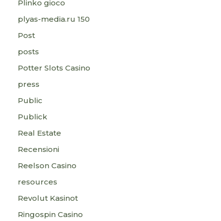
Plinko gioco
plyas-media.ru 150
Post
posts
Potter Slots Casino
press
Public
Publick
Real Estate
Recensioni
Reelson Casino
resources
Revolut Kasinot
Ringospin Casino