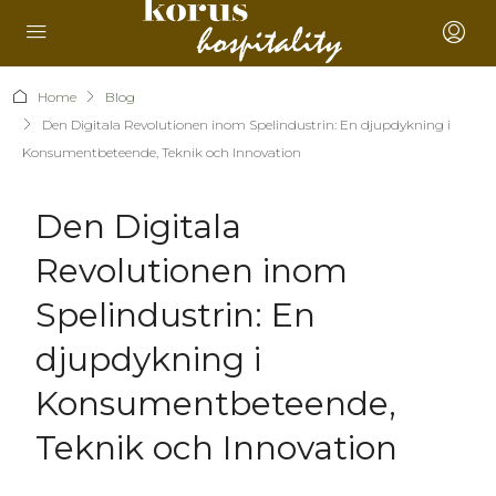
Home
Blog
Den Digitala Revolutionen inom Spelindustrin: En djupdykning i
Konsumentbeteende, Teknik och Innovation
Den Digitala
Revolutionen inom
Spelindustrin: En
djupdykning i
Konsumentbeteende,
Teknik och Innovation