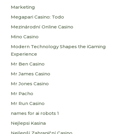
Marketing
Megapari Casino: Todo
Mezinárodní Online Casino
Mino Casino
Modern Technology Shapes the iGaming
Experience
Mr Ben Casino
Mr James Casino
Mr Jones Casino
Mr Pacho
Mr Run Casino
names for ai robots 1
Nejlepsi Kasina
Nejlepší Zahraniční Casino