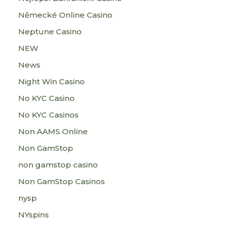
Německé Online Casino
Neptune Casino
NEW
News
Night Win Casino
No KYC Casino
No KYC Casinos
Non AAMS Online
Non GamStop
non gamstop casino
Non GamStop Casinos
nysp
NYspins