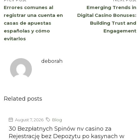
Errores comunes al
Emerging Trends in
registrar una cuenta en
Digital Casino Bonuses:
casas de apuestas
Building Trust and
españolas y cómo
Engagement
evitarlos
deborah
Related posts
August 7, 2026
Blog
30 Bezpłatnych Spinów nv casino za
Rejestrację bez Depozytu po kasynach w