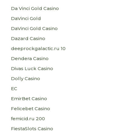
Da Vinci Gold Casino
DaVinci Gold
DaVinci Gold Casino
Dazard Casino
deeprockgalactic.ru 10
Dendera Casino
Divas Luck Casino
Dolly Casino
EC
EmirBet Casino
Felicebet Casino
femicid.ru 200
FiestaSlots Casino