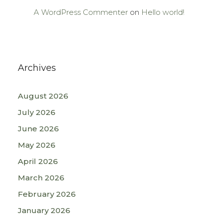
A WordPress Commenter
on
Hello world!
Archives
August 2026
July 2026
June 2026
May 2026
April 2026
March 2026
February 2026
January 2026