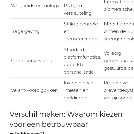
Integratie bl
Veiligheidstechnologie
RNG, en
biometrische v
versleuteling
Strikte controle
Meer harmoni
Regelgeving
en
binnen de EU
licenseercriteria
strengere nal
Standard
Volledig
platformfuncties,
Gebruikerservaring
gepersonalise
beperkte
gestuurde be
personalisatie
Invoering van
Proactieve
Verantwoord gokken
limieten en
preventiesys
meldingen
welzijnsprog
Verschil maken: Waarom kiezen
voor een betrouwbaar