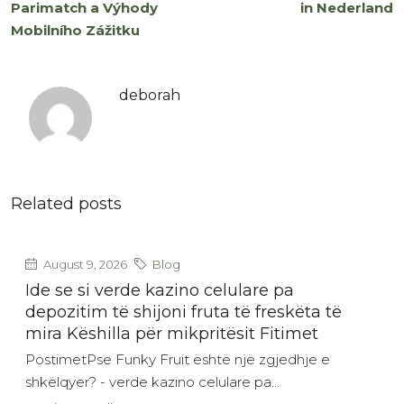
Parimatch a Výhody
in Nederland
Mobilního Zážitku
deborah
Related posts
August 9, 2026
Blog
Ide se si verde kazino celulare pa
depozitim të shijoni fruta të freskëta të
mira Këshilla për mikpritësit Fitimet
PostimetPse Funky Fruit është një zgjedhje e
shkëlqyer? - verde kazino celulare pa...