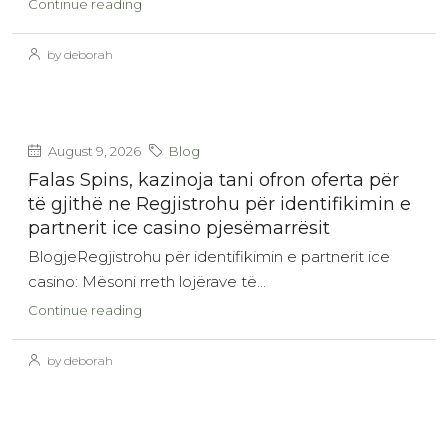
Continue reading
by deborah
August 9, 2026
Blog
Falas Spins, kazinoja tani ofron oferta për
të gjithë ne Regjistrohu për identifikimin e
partnerit ice casino pjesëmarrësit
BlogjeRegjistrohu për identifikimin e partnerit ice
casino: Mësoni rreth lojërave të...
Continue reading
by deborah