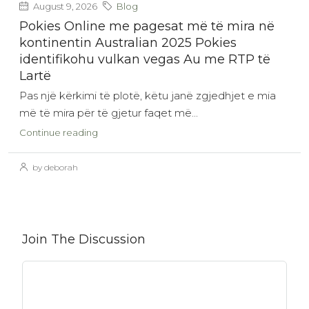
August 9, 2026
Blog
Pokies Online me pagesat më të mira në
kontinentin Australian 2025 Pokies
identifikohu vulkan vegas Au me RTP të
Lartë
Pas një kërkimi të plotë, këtu janë zgjedhjet e mia
më të mira për të gjetur faqet më...
Continue reading
by deborah
Join The Discussion