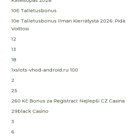
Käteisopas 2026
10E Talletusbonus
10e Talletusbonus Ilman Kierrätystä 2026: Pidä
Voittosi
12
13
18
1xslots-vhod-android.ru 100
2
25
260 Kč Bonus za Registraci: Nejlepší CZ Casina
29black Casino
3
6