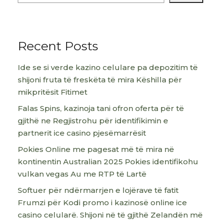
Recent Posts
Ide se si verde kazino celulare pa depozitim të
shijoni fruta të freskëta të mira Këshilla për
mikpritësit Fitimet
Falas Spins, kazinoja tani ofron oferta për të
gjithë ne Regjistrohu për identifikimin e
partnerit ice casino pjesëmarrësit
Pokies Online me pagesat më të mira në
kontinentin Australian 2025 Pokies identifikohu
vulkan vegas Au me RTP të Lartë
Softuer për ndërmarrjen e lojërave të fatit
Frumzi për Kodi promo i kazinosë online ice
casino celularë. Shijoni në të gjithë Zelandën më