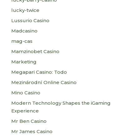
lucky-twice
Lussurio Casino
Madcasino
mag-cas
Mamzinobet Casino
Marketing
Megapari Casino: Todo
Mezinárodní Online Casino
Mino Casino
Modern Technology Shapes the iGaming
Experience
Mr Ben Casino
Mr James Casino