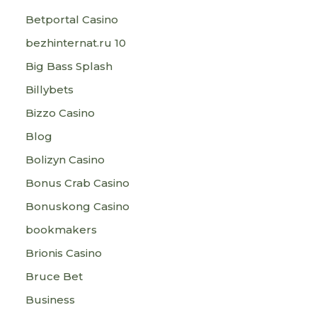
Betportal Casino
bezhinternat.ru 10
Big Bass Splash
Billybets
Bizzo Casino
Blog
Bolizyn Casino
Bonus Crab Casino
Bonuskong Casino
bookmakers
Brionis Casino
Bruce Bet
Business