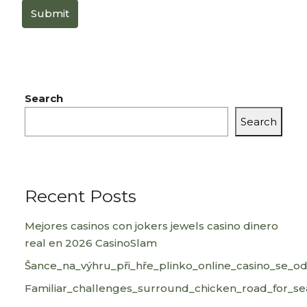
Submit
Search
Search
Recent Posts
Mejores casinos con jokers jewels casino dinero
real en 2026 CasinoSlam
Šance_na_výhru_při_hře_plinko_online_casino_se_od
Familiar_challenges_surround_chicken_road_for_s