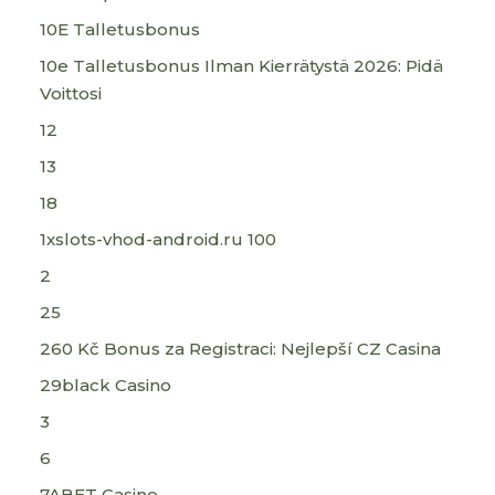
10E Talletusbonus
10e Talletusbonus Ilman Kierrätystä 2026: Pidä
Voittosi
12
13
18
1xslots-vhod-android.ru 100
2
25
260 Kč Bonus za Registraci: Nejlepší CZ Casina
29black Casino
3
6
7ABET Casino