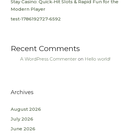
Stay Casino: Quick‑Hit Slots & Rapid Fun for the
Modern Player
test-1786192727-6592
Recent Comments
A WordPress Commenter
on
Hello world!
Archives
August 2026
July 2026
June 2026