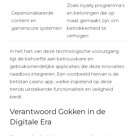
Zoals loyalty programma’s
Gepersonaliseerde
en beloningen die op
content en
maat gemaakt zijn, om
gamerscore systemen
betrokkenheid te
verhogen.
In het hart van deze technologische vooruitgang
ligt de behoefte aan betrouwbare en
gebruiksvriendelijke applicaties die deze innovaties
naadloos integreren. Een voorbeeld hiervan is de
betistan casino app, welke inspelend op deze
trends uitstekende functionaliteit en veiligheid
biedt.
Verantwoord Gokken in de
Digitale Era