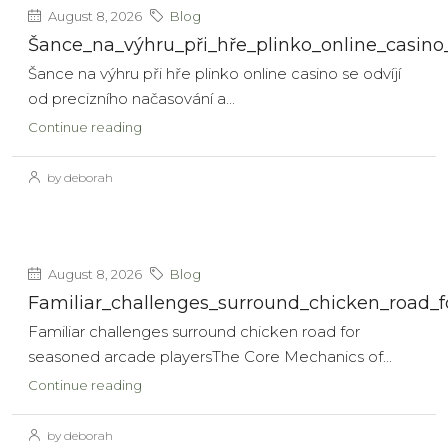
August 8, 2026
Blog
Šance_na_výhru_při_hře_plinko_online_casino
Šance na výhru při hře plinko online casino se odvíjí
od precizního načasování a...
Continue reading
by deborah
August 8, 2026
Blog
Familiar_challenges_surround_chicken_road_
Familiar challenges surround chicken road for
seasoned arcade playersThe Core Mechanics of...
Continue reading
by deborah