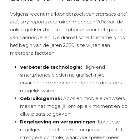
Volgens recent marktonderzoek van
statistics and
industry reports
gebruiken meer dan 70% van de
online gokkers hun smartphones voor het spelen
van casinospellen. De dramatische toename sinds
het begin van de jaren 2020 is te wijten aan
meerdere factoren:
Verbeterde technologie:
High-end
smartphones bieden nu grafisch rijke
ervaringen die voorheen alleen op desktops
mogelijk waren.
Gebruiksgemak:
Apps en mobiele browsers
maken het mogelijk om op elk moment en op
elke plaats te gokken.
Regelgeving en vergunningen:
Europese
regelgeving heeft de sector gedwongen tot
strengere controle, waardoor spelers meer