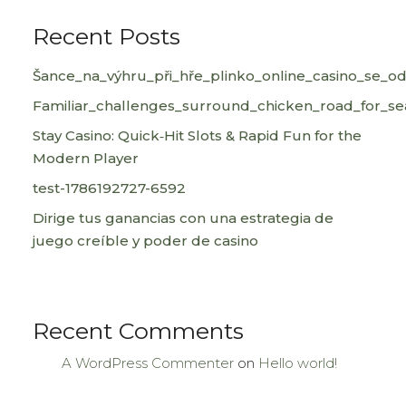
Recent Posts
Šance_na_výhru_při_hře_plinko_online_casino_se_od
Familiar_challenges_surround_chicken_road_for_s
Stay Casino: Quick‑Hit Slots & Rapid Fun for the
Modern Player
test-1786192727-6592
Dirige tus ganancias con una estrategia de
juego creíble y poder de casino
Recent Comments
A WordPress Commenter
on
Hello world!