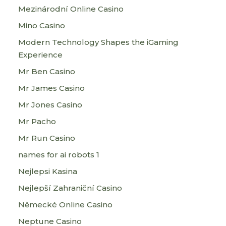
Mezinárodní Online Casino
Mino Casino
Modern Technology Shapes the iGaming
Experience
Mr Ben Casino
Mr James Casino
Mr Jones Casino
Mr Pacho
Mr Run Casino
names for ai robots 1
Nejlepsi Kasina
Nejlepší Zahraniční Casino
Německé Online Casino
Neptune Casino