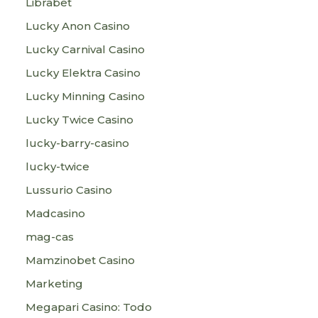
Librabet
Lucky Anon Casino
Lucky Carnival Casino
Lucky Elektra Casino
Lucky Minning Casino
Lucky Twice Casino
lucky-barry-casino
lucky-twice
Lussurio Casino
Madcasino
mag-cas
Mamzinobet Casino
Marketing
Megapari Casino: Todo