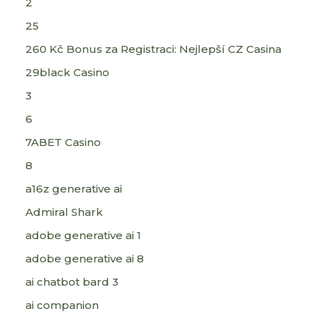
2
25
260 Kč Bonus za Registraci: Nejlepší CZ Casina
29black Casino
3
6
7ABET Casino
8
a16z generative ai
Admiral Shark
adobe generative ai 1
adobe generative ai 8
ai chatbot bard 3
ai companion