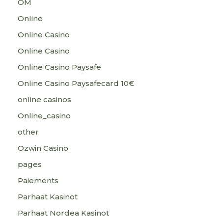
OM
Online
Online Casino
Online Casino
Online Casino Paysafe
Online Casino Paysafecard 10€
online casinos
Online_casino
other
Ozwin Casino
pages
Paiements
Parhaat Kasinot
Parhaat Nordea Kasinot