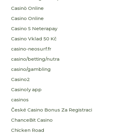
Casinò Online
Casino Online
Casino S Neterapay
Casino Vklad 50 Kč
casino-neosurf.fr
casino/betting/nutra
casino/gambling
Casino2
Casinoly app
casinos
České Casino Bonus Za Registraci
ChanceBit Casino
Chicken Road