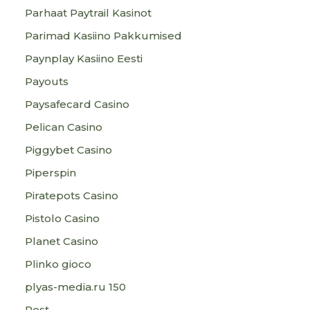
Parhaat Paytrail Kasinot
Parimad Kasiino Pakkumised
Paynplay Kasiino Eesti
Payouts
Paysafecard Casino
Pelican Casino
Piggybet Casino
Piperspin
Piratepots Casino
Pistolo Casino
Planet Casino
Plinko gioco
plyas-media.ru 150
Post