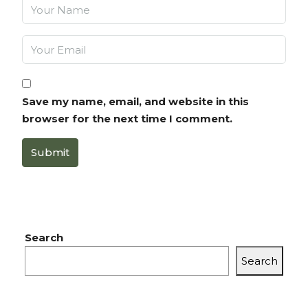
Save my name, email, and website in this
browser for the next time I comment.
Submit
Search
Search