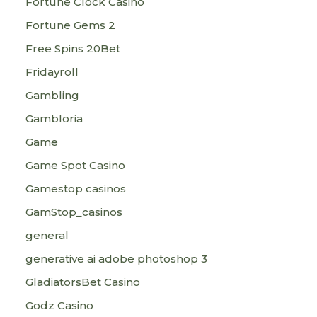
Fortune Clock Casino
Fortune Gems 2
Free Spins 20Bet
Fridayroll
Gambling
Gambloria
Game
Game Spot Casino
Gamestop casinos
GamStop_casinos
general
generative ai adobe photoshop 3
GladiatorsBet Casino
Godz Casino