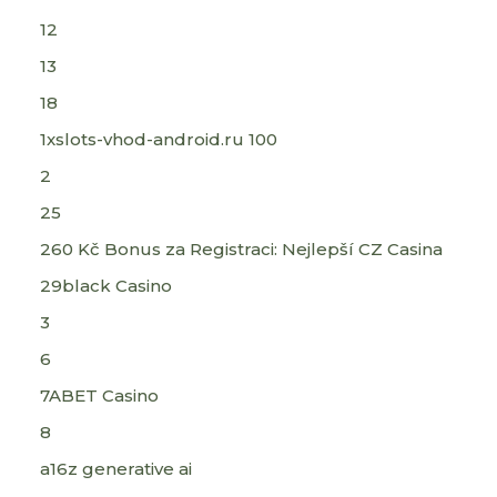
12
13
18
1xslots-vhod-android.ru 100
2
25
260 Kč Bonus za Registraci: Nejlepší CZ Casina
29black Casino
3
6
7ABET Casino
8
a16z generative ai