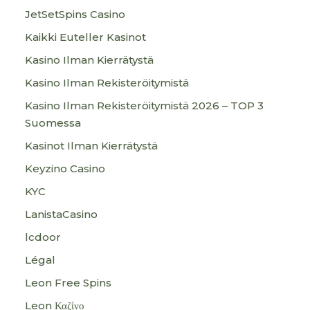
JetSetSpins Casino
Kaikki Euteller Kasinot
Kasino Ilman Kierrätystä
Kasino Ilman Rekisteröitymistä
Kasino Ilman Rekisteröitymistä 2026 – TOP 3
Suomessa
Kasinot Ilman Kierrätystä
Keyzino Casino
KYC
LanistaCasino
lcdoor
Légal
Leon Free Spins
Leon Καζίνο