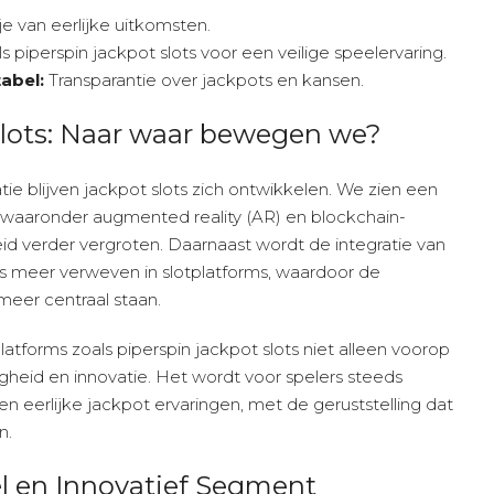
e van eerlijke uitkomsten.
s piperspin jackpot slots voor een veilige speelervaring.
abel:
Transparantie over jackpots en kansen.
lots: Naar waar bewegen we?
e blijven jackpot slots zich ontwikkelen. We zien een
n, waaronder augmented reality (AR) en blockchain-
heid verder vergroten. Daarnaast wordt de integratie van
ds meer verweven in slotplatforms, waardoor de
er centraal staan.
atforms zoals piperspin jackpot slots niet alleen voorop
gheid en innovatie. Het wordt voor spelers steeds
 eerlijke jackpot ervaringen, met de geruststelling dat
n.
el en Innovatief Segment