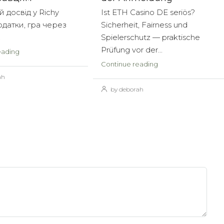
 досвід у Richy
Ist ETH Casino DE seriös?
одатки, гра через
Sicherheit, Fairness und
.
Spielerschutz — praktische
Prüfung vor der...
eading
Continue reading
ah
by deborah