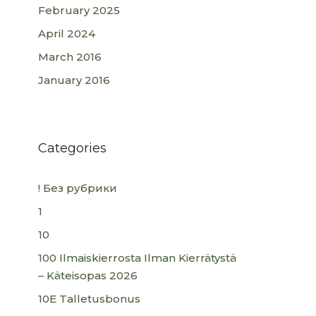
February 2025
April 2024
March 2016
January 2016
Categories
! Без рубрики
1
10
100 Ilmaiskierrosta Ilman Kierrätystä
– Käteisopas 2026
10E Talletusbonus