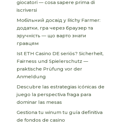
giocatori — cosa sapere prima di
iscriversi
Мобільний досвід у Richy Farmer:
додатки, гра через браузер та
зручність — що варто знати
гравцям
Ist ETH Casino DE seriös? Sicherheit,
Fairness und Spielerschutz —
praktische Prüfung vor der
Anmeldung
Descubre las estrategias icónicas de
juego la perspectiva fraga para
dominar las mesas
Gestiona tu winum tu guía definitiva
de fondos de casino