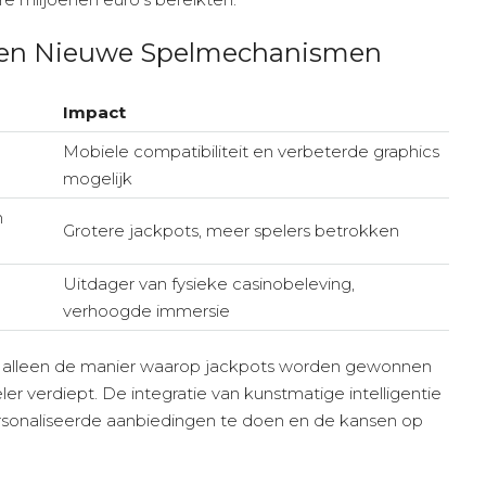
s en Nieuwe Spelmechanismen
Impact
Mobiele compatibiliteit en verbeterde graphics
mogelijk
n
Grotere jackpots, meer spelers betrokken
Uitdager van fysieke casinobeleving,
verhoogde immersie
 alleen de manier waarop jackpots worden gewonnen
er verdiept. De integratie van kunstmatige intelligentie
ersonaliseerde aanbiedingen te doen en de kansen op