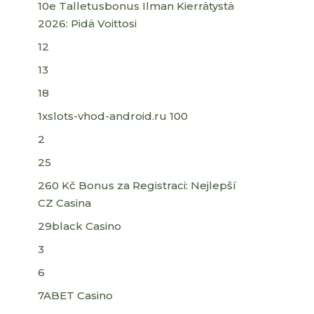
10e Talletusbonus Ilman Kierrätystä
2026: Pidä Voittosi
12
13
18
1xslots-vhod-android.ru 100
2
25
260 Kč Bonus za Registraci: Nejlepší
CZ Casina
29black Casino
3
6
7ABET Casino