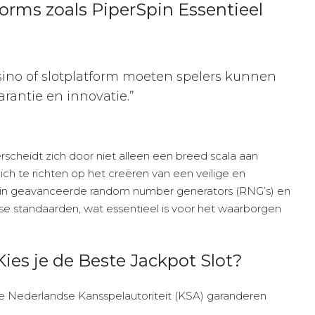
rms zoals PiperSpin Essentieel
asino of slotplatform moeten spelers kunnen
arantie en innovatie.”
erscheidt zich door niet alleen een breed scala aan
ich te richten op het creëren van een veilige en
 in geavanceerde random number generators (RNG’s) en
ese standaarden, wat essentieel is voor het waarborgen
Kies je de Beste Jackpot Slot?
e Nederlandse Kansspelautoriteit (KSA) garanderen