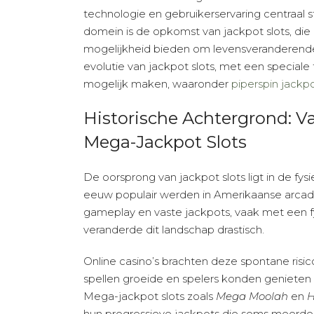
technologie en gebruikerservaring centraal 
domein is de opkomst van jackpot slots, die
mogelijkheid bieden om levensveranderende pr
evolutie van jackpot slots, met een speciale
mogelijk maken, waaronder
piperspin jackpo
Historische Achtergrond: V
Mega-Jackpot Slots
De oorsprong van jackpot slots ligt in de fy
eeuw populair werden in Amerikaanse arca
gameplay en vaste jackpots, vaak met een 
veranderde dit landschap drastisch.
Online casino’s brachten deze spontane risico
spellen groeide en spelers konden genieten 
Mega-jackpot slots zoals
Mega Moolah
en
H
hun progressieve jackpots die soms meerder