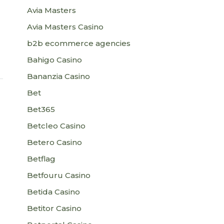
Avia Masters
Avia Masters Casino
b2b ecommerce agencies
Bahigo Casino
Bananzia Casino
Bet
Bet365
Betcleo Casino
Betero Casino
Betflag
Betfouru Casino
Betida Casino
Betitor Casino