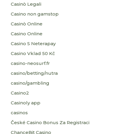
Casinò Legali
Casino non gamstop
Casinò Online
Casino Online
Casino S Neterapay
Casino Vklad 50 Kč
casino-neosurf.fr
casino/betting/nutra
casino/gambling
Casino2
Casinoly app
casinos
České Casino Bonus Za Registraci
ChanceBit Casino