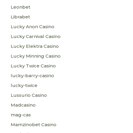
Leonbet
Librabet
Lucky Anon Casino
Lucky Carnival Casino
Lucky Elektra Casino
Lucky Minning Casino
Lucky Twice Casino
lucky-barry-casino
lucky-twice
Lussurio Casino
Madcasino
mag-cas
Mamzinobet Casino