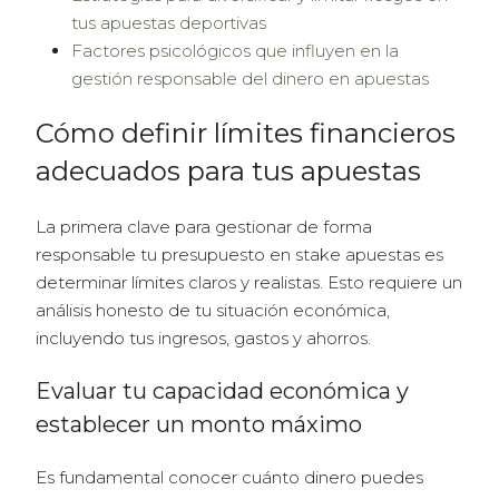
tus apuestas deportivas
Factores psicológicos que influyen en la
gestión responsable del dinero en apuestas
Cómo definir límites financieros
adecuados para tus apuestas
La primera clave para gestionar de forma
responsable tu presupuesto en stake apuestas es
determinar límites claros y realistas. Esto requiere un
análisis honesto de tu situación económica,
incluyendo tus ingresos, gastos y ahorros.
Evaluar tu capacidad económica y
establecer un monto máximo
Es fundamental conocer cuánto dinero puedes