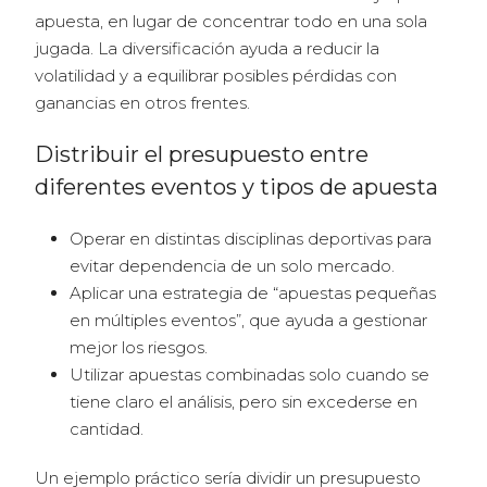
apuesta, en lugar de concentrar todo en una sola
jugada. La diversificación ayuda a reducir la
volatilidad y a equilibrar posibles pérdidas con
ganancias en otros frentes.
Distribuir el presupuesto entre
diferentes eventos y tipos de apuesta
Operar en distintas disciplinas deportivas para
evitar dependencia de un solo mercado.
Aplicar una estrategia de “apuestas pequeñas
en múltiples eventos”, que ayuda a gestionar
mejor los riesgos.
Utilizar apuestas combinadas solo cuando se
tiene claro el análisis, pero sin excederse en
cantidad.
Un ejemplo práctico sería dividir un presupuesto