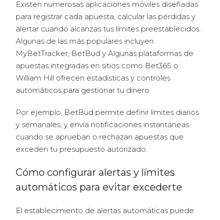
Existen numerosas aplicaciones móviles diseñadas
para registrar cada apuesta, calcular las pérdidas y
alertar cuando alcanzas tus límites preestablecidos.
Algunas de las más populares incluyen
MyBetTracker, BetBud y Algunas plataformas de
apuestas integradas en sitios como Bet365 o
William Hill ofrecen estadísticas y controles
automáticos para gestionar tu dinero.
Por ejemplo, BetBud permite definir límites diarios
y semanales, y envía notificaciones instantáneas
cuando se aprueban o rechazan apuestas que
exceden tu presupuesto autorizado.
Cómo configurar alertas y límites
automáticos para evitar excederte
El establecimiento de alertas automáticas puede