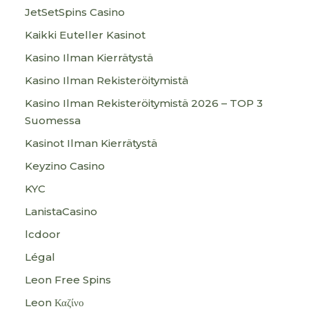
JetSetSpins Casino
Kaikki Euteller Kasinot
Kasino Ilman Kierrätystä
Kasino Ilman Rekisteröitymistä
Kasino Ilman Rekisteröitymistä 2026 – TOP 3
Suomessa
Kasinot Ilman Kierrätystä
Keyzino Casino
KYC
LanistaCasino
lcdoor
Légal
Leon Free Spins
Leon Καζίνο