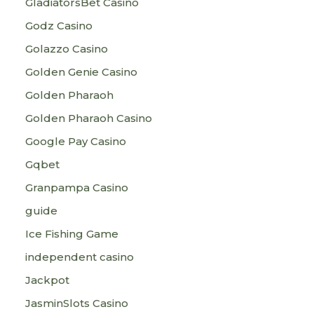
GladiatorsBet Casino
Godz Casino
Golazzo Casino
Golden Genie Casino
Golden Pharaoh
Golden Pharaoh Casino
Google Pay Casino
Gqbet
Granpampa Casino
guide
Ice Fishing Game
independent casino
Jackpot
JasminSlots Casino