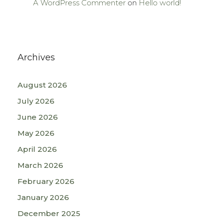
A WordPress Commenter
on
Hello world!
Archives
August 2026
July 2026
June 2026
May 2026
April 2026
March 2026
February 2026
January 2026
December 2025