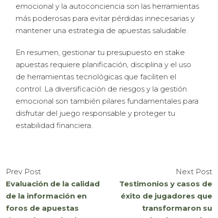
emocional y la autoconciencia son las herramientas
más poderosas para evitar pérdidas innecesarias y
mantener una estrategia de apuestas saludable.
En resumen, gestionar tu presupuesto en stake
apuestas requiere planificación, disciplina y el uso
de herramientas tecnológicas que faciliten el
control. La diversificación de riesgos y la gestión
emocional son también pilares fundamentales para
disfrutar del juego responsable y proteger tu
estabilidad financiera.
Prev Post
Next Post
Evaluación de la calidad
Testimonios y casos de
de la información en
éxito de jugadores que
foros de apuestas
transformaron su