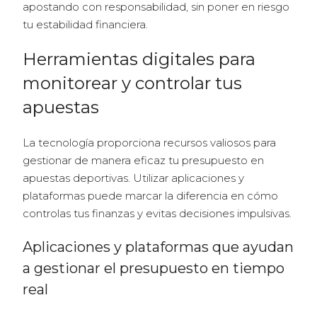
apostando con responsabilidad, sin poner en riesgo
tu estabilidad financiera.
Herramientas digitales para
monitorear y controlar tus
apuestas
La tecnología proporciona recursos valiosos para
gestionar de manera eficaz tu presupuesto en
apuestas deportivas. Utilizar aplicaciones y
plataformas puede marcar la diferencia en cómo
controlas tus finanzas y evitas decisiones impulsivas.
Aplicaciones y plataformas que ayudan
a gestionar el presupuesto en tiempo
real