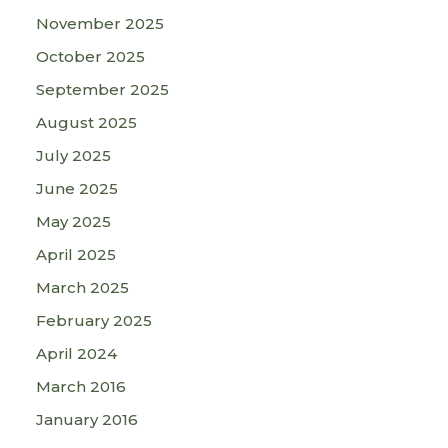
November 2025
October 2025
September 2025
August 2025
July 2025
June 2025
May 2025
April 2025
March 2025
February 2025
April 2024
March 2016
January 2016