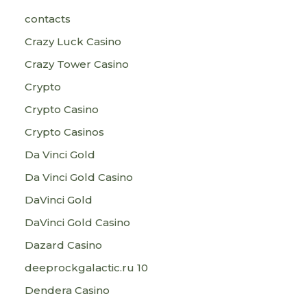
contacts
Crazy Luck Casino
Crazy Tower Сasino
Crypto
Crypto Casino
Crypto Casinos
Da Vinci Gold
Da Vinci Gold Casino
DaVinci Gold
DaVinci Gold Casino
Dazard Casino
deeprockgalactic.ru 10
Dendera Casino