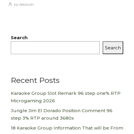
by deborah
Search
Search
Recent Posts
Karaoke Group Slot Remark 96 step one% RTP
Microgaming 2026
Jungle Jim El Dorado Position Comment 96
step 3% RTP around 3680x
18 Karaoke Group Information That will be From