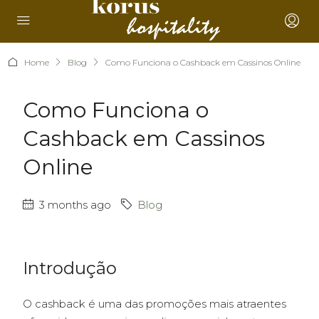
Home
Blog
Como Funciona o Cashback em Cassinos Online
Como Funciona o
Cashback em Cassinos
Online
3 months ago
Blog
Introdução
O cashback é uma das promoções mais atraentes