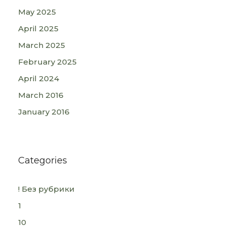
May 2025
April 2025
March 2025
February 2025
April 2024
March 2016
January 2016
Categories
! Без рубрики
1
10