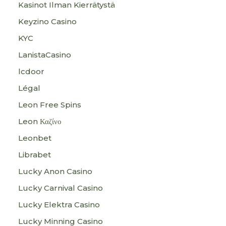
Kasinot Ilman Kierrätystä
Keyzino Casino
KYC
LanistaCasino
lcdoor
Légal
Leon Free Spins
Leon Καζίνο
Leonbet
Librabet
Lucky Anon Casino
Lucky Carnival Casino
Lucky Elektra Casino
Lucky Minning Casino