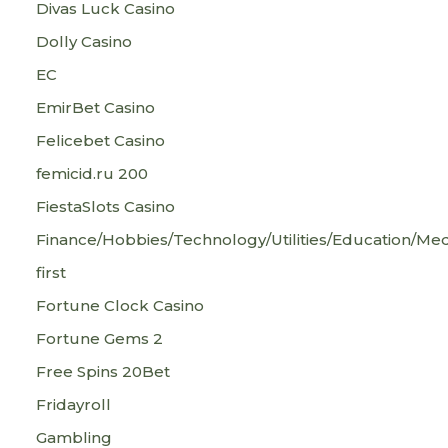
Divas Luck Casino
Dolly Casino
EC
EmirBet Casino
Felicebet Casino
femicid.ru 200
FiestaSlots Casino
Finance/Hobbies/Technology/Utilities/Education/Med
first
Fortune Clock Casino
Fortune Gems 2
Free Spins 20Bet
Fridayroll
Gambling