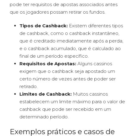
pode ter requisitos de apostas associados antes
que os jogadores possam retirar os fundos.
Tipos de Cashback:
Existem diferentes tipos
de cashback, como o cashback instantâneo,
que é creditado imediatamente após a perda,
e o cashback acumulado, que é calculado ao
final de um período específico.
Requisitos de Apostas:
Alguns cassinos
exigem que o cashback seja apostado um
certo número de vezes antes de poder ser
retirado.
Limites de Cashback:
Muitos cassinos
estabelecem um limite máximo para o valor de
cashback que pode ser recebido em um
determinado período.
Exemplos práticos e casos de