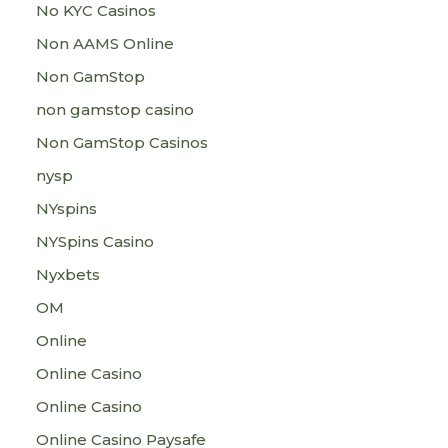
No KYC Casinos
Non AAMS Online
Non GamStop
non gamstop casino
Non GamStop Casinos
nysp
NYspins
NYSpins Casino
Nyxbets
OM
Online
Online Casino
Online Casino
Online Casino Paysafe