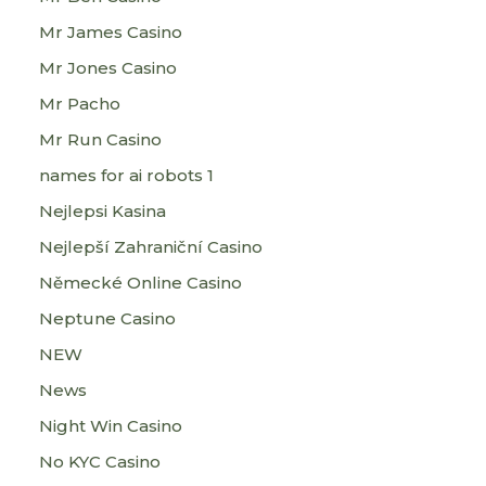
Mr James Casino
Mr Jones Casino
Mr Pacho
Mr Run Casino
names for ai robots 1
Nejlepsi Kasina
Nejlepší Zahraniční Casino
Německé Online Casino
Neptune Casino
NEW
News
Night Win Casino
No KYC Casino