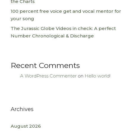
the Charts
100 percent free voice get and vocal mentor for
your song
The Jurassic Globe Videos in check: A perfect
Number Chronological & Discharge
Recent Comments
A WordPress Commenter
on
Hello world!
Archives
August 2026