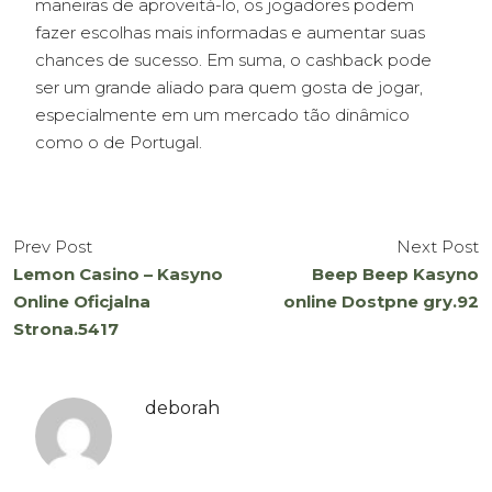
maneiras de aproveitá-lo, os jogadores podem
fazer escolhas mais informadas e aumentar suas
chances de sucesso. Em suma, o cashback pode
ser um grande aliado para quem gosta de jogar,
especialmente em um mercado tão dinâmico
como o de Portugal.
Prev Post
Next Post
Lemon Casino – Kasyno
Beep Beep Kasyno
Online Oficjalna
online Dostpne gry.92
Strona.5417
deborah