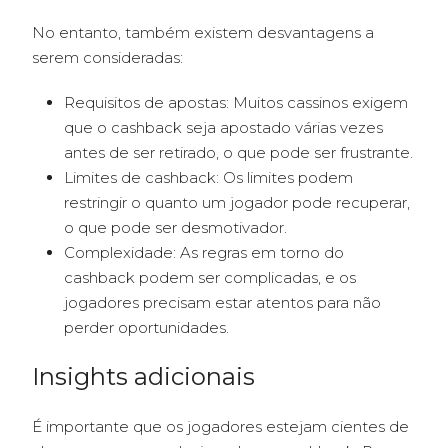
No entanto, também existem desvantagens a
serem consideradas:
Requisitos de apostas: Muitos cassinos exigem
que o cashback seja apostado várias vezes
antes de ser retirado, o que pode ser frustrante.
Limites de cashback: Os limites podem
restringir o quanto um jogador pode recuperar,
o que pode ser desmotivador.
Complexidade: As regras em torno do
cashback podem ser complicadas, e os
jogadores precisam estar atentos para não
perder oportunidades.
Insights adicionais
É importante que os jogadores estejam cientes de