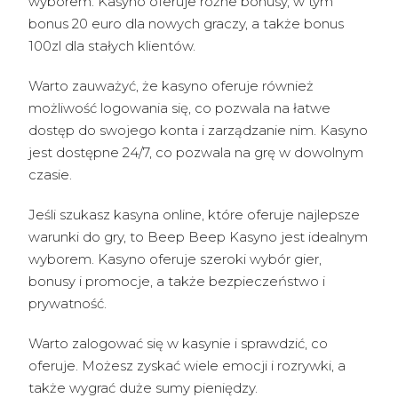
wyborem. Kasyno oferuje różne bonusy, w tym
bonus 20 euro dla nowych graczy, a także bonus
100zl dla stałych klientów.
Warto zauważyć, że kasyno oferuje również
możliwość logowania się, co pozwala na łatwe
dostęp do swojego konta i zarządzanie nim. Kasyno
jest dostępne 24/7, co pozwala na grę w dowolnym
czasie.
Jeśli szukasz kasyna online, które oferuje najlepsze
warunki do gry, to Beep Beep Kasyno jest idealnym
wyborem. Kasyno oferuje szeroki wybór gier,
bonusy i promocje, a także bezpieczeństwo i
prywatność.
Warto zalogować się w kasynie i sprawdzić, co
oferuje. Możesz zyskać wiele emocji i rozrywki, a
także wygrać duże sumy pieniędzy.