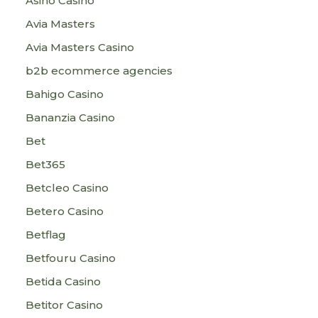
Asino Casino
Avia Masters
Avia Masters Casino
b2b ecommerce agencies
Bahigo Casino
Bananzia Casino
Bet
Bet365
Betcleo Casino
Betero Casino
Betflag
Betfouru Casino
Betida Casino
Betitor Casino