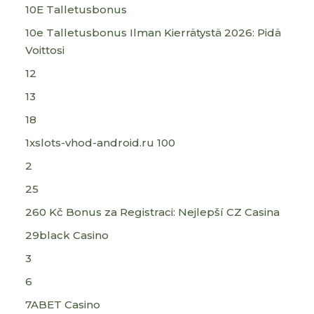
10E Talletusbonus
10e Talletusbonus Ilman Kierrätystä 2026: Pidä
Voittosi
12
13
18
1xslots-vhod-android.ru 100
2
25
260 Kč Bonus za Registraci: Nejlepší CZ Casina
29black Casino
3
6
7ABET Casino