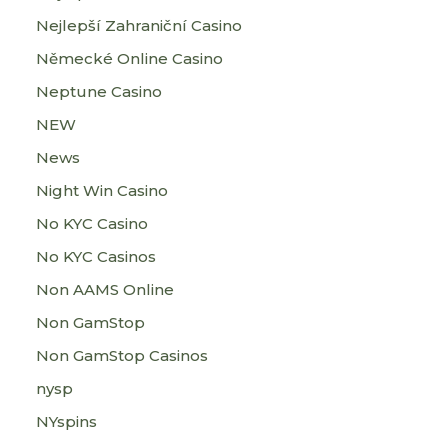
Nejlepší Zahraniční Casino
Německé Online Casino
Neptune Casino
NEW
News
Night Win Casino
No KYC Casino
No KYC Casinos
Non AAMS Online
Non GamStop
Non GamStop Casinos
nysp
NYspins