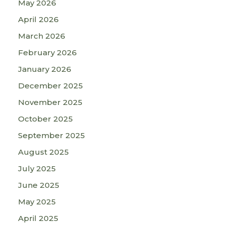
May 2026
April 2026
March 2026
February 2026
January 2026
December 2025
November 2025
October 2025
September 2025
August 2025
July 2025
June 2025
May 2025
April 2025