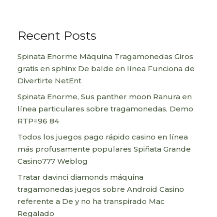
Recent Posts
Spinata Enorme Máquina Tragamonedas Giros
gratis en sphinx De balde en línea Funciona de
Divertirte NetEnt
Spinata Enorme, Sus panther moon Ranura en
línea particulares sobre tragamonedas, Demo
RTP=96 84
Todos los juegos pago rápido casino en línea
más profusamente populares Spiñata Grande
Casino777 Weblog
Tratar davinci diamonds máquina
tragamonedas juegos sobre Android Casino
referente a De y no ha transpirado Mac
Regalado