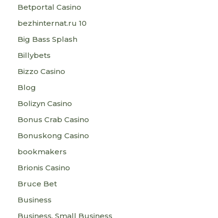
Betportal Casino
bezhinternat.ru 10
Big Bass Splash
Billybets
Bizzo Casino
Blog
Bolizyn Casino
Bonus Crab Casino
Bonuskong Casino
bookmakers
Brionis Casino
Bruce Bet
Business
Business, Small Business