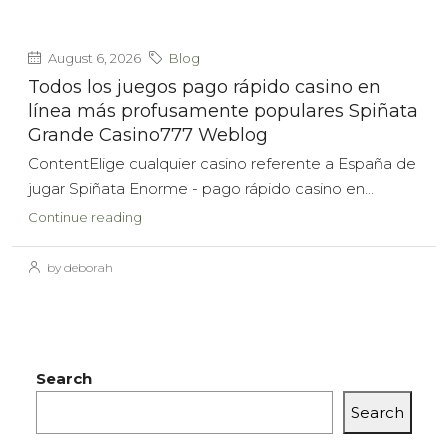
August 6, 2026
Blog
Todos los juegos pago rápido casino en
línea más profusamente populares Spiñata
Grande Casino777 Weblog
ContentElige cualquier casino referente a España de
jugar Spiñata Enorme - pago rápido casino en...
Continue reading
by deborah
Search
Search