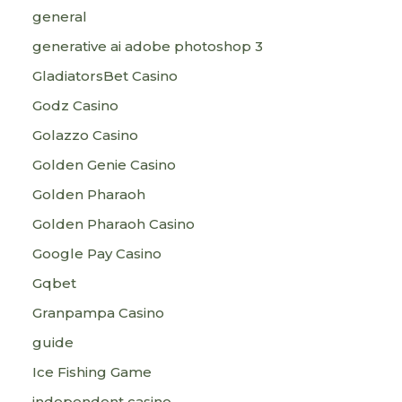
general
generative ai adobe photoshop 3
GladiatorsBet Casino
Godz Casino
Golazzo Casino
Golden Genie Casino
Golden Pharaoh
Golden Pharaoh Casino
Google Pay Casino
Gqbet
Granpampa Casino
guide
Ice Fishing Game
independent casino