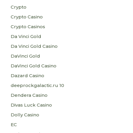
Crypto
Crypto Casino
Crypto Casinos
Da Vinci Gold
Da Vinci Gold Casino
DaVinci Gold
DaVinci Gold Casino
Dazard Casino
deeprockgalactic.ru 10
Dendera Casino
Divas Luck Casino
Dolly Casino
EC