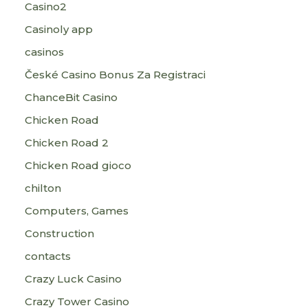
Casino2
Casinoly app
casinos
České Casino Bonus Za Registraci
ChanceBit Casino
Chicken Road
Chicken Road 2
Chicken Road gioco
chilton
Computers, Games
Construction
contacts
Crazy Luck Casino
Crazy Tower Сasino