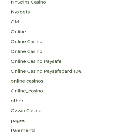
NYSpins Casino
Nyxbets
OM
Online
Online Casino
Online Casino
Online Casino Paysafe
Online Casino Paysafecard 10€
online casinos
Online_casino
other
Ozwin Casino
pages
Paiements