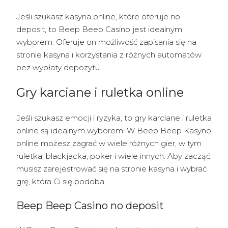
Jeśli szukasz kasyna online, które oferuje no
deposit, to Beep Beep Casino jest idealnym
wyborem. Oferuje on możliwość zapisania się na
stronie kasyna i korzystania z różnych automatów
bez wypłaty depozytu.
Gry karciane i ruletka online
Jeśli szukasz emocji i ryzyka, to gry karciane i ruletka
online są idealnym wyborem. W Beep Beep Kasyno
online możesz zagrać w wiele różnych gier, w tym
ruletka, blackjacka, poker i wiele innych. Aby zacząć,
musisz zarejestrować się na stronie kasyna i wybrać
grę, która Ci się podoba.
Beep Beep Casino no deposit