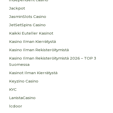
Jackpot
JasminSlots Casino
JetSetSpins Casino
Kaikki Euteller Kasinot
Kasino Ilman Kierrätystä
Kasino Ilman Rekisteröitymistä
Kasino Ilman Rekisteröitymistä 2026 – TOP 3
Suomessa
Kasinot Ilman Kierrätystä
Keyzino Casino
KYC
LanistaCasino
lcdoor