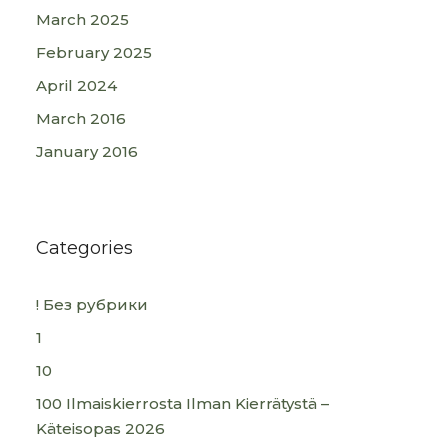
March 2025
February 2025
April 2024
March 2016
January 2016
Categories
! Без рубрики
1
10
100 Ilmaiskierrosta Ilman Kierrätystä –
Käteisopas 2026