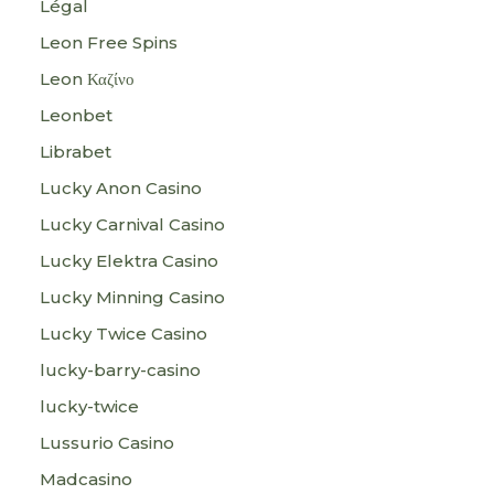
Légal
Leon Free Spins
Leon Καζίνο
Leonbet
Librabet
Lucky Anon Casino
Lucky Carnival Casino
Lucky Elektra Casino
Lucky Minning Casino
Lucky Twice Casino
lucky-barry-casino
lucky-twice
Lussurio Casino
Madcasino