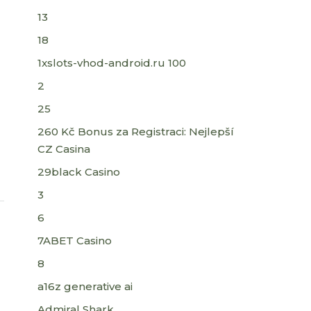
13
18
1xslots-vhod-android.ru 100
2
25
260 Kč Bonus za Registraci: Nejlepší
CZ Casina
29black Casino
3
6
7ABET Casino
8
a16z generative ai
Admiral Shark