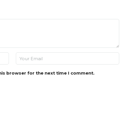
his browser for the next time I comment.