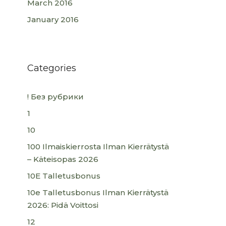
March 2016
January 2016
Categories
! Без рубрики
1
10
100 Ilmaiskierrosta Ilman Kierrätystä
– Käteisopas 2026
10E Talletusbonus
10e Talletusbonus Ilman Kierrätystä
2026: Pidä Voittosi
12