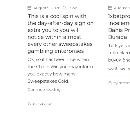
August 9, 2026
Blog
August 9
This is a cool spin with
1xbetp
the day-after-day sign on
İncelem
extra you to you will
Bahis P
notice within almost
Burada
every other sweepstakes
Türkiye'de
gambling enterprises
tutkunları
Ok, so it has been nice when
büyük önem
the Chip n Win you may inform
Continue r
you exactly how many
Sweepstakes Gold...
by debor
Continue reading
by deborah