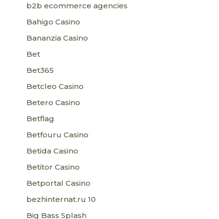
b2b ecommerce agencies
Bahigo Casino
Bananzia Casino
Bet
Bet365
Betcleo Casino
Betero Casino
Betflag
Betfouru Casino
Betida Casino
Betitor Casino
Betportal Casino
bezhinternat.ru 10
Big Bass Splash