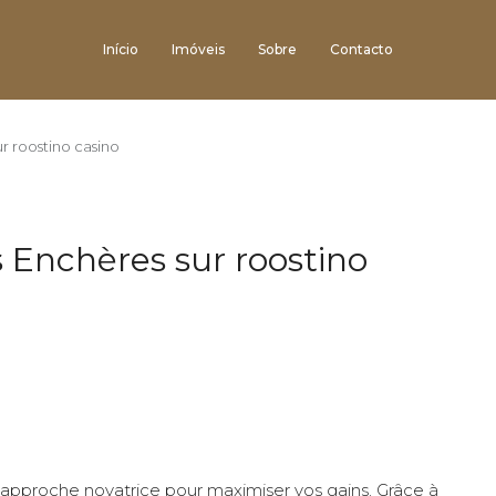
Início
Imóveis
Sobre
Contacto
r roostino casino
 Enchères sur roostino
 approche novatrice pour maximiser vos gains. Grâce à