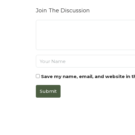
Join The Discussion
Save my name, email, and website in t
Submit