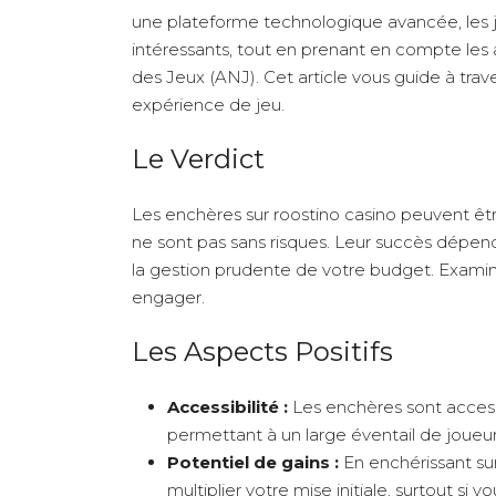
une plateforme technologique avancée, les j
intéressants, tout en prenant en compte les 
des Jeux (ANJ). Cet article vous guide à trav
expérience de jeu.
Le Verdict
Les enchères sur roostino casino peuvent être
ne sont pas sans risques. Leur succès dép
la gestion prudente de votre budget. Exami
engager.
Les Aspects Positifs
Accessibilité :
Les enchères sont access
permettant à un large éventail de joueur
Potentiel de gains :
En enchérissant sur
multiplier votre mise initiale, surtout si 