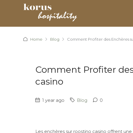
Home
Blog
Comment Profiter des Enchères su
Comment Profiter des
casino
1 year ago
Blog
0
Les enchères sur roostino casino offrent une