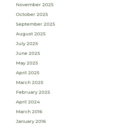
November 2025
October 2025
September 2025
August 2025
July 2025
June 2025
May 2025
April 2025
March 2025
February 2025
April 2024
March 2016
January 2016