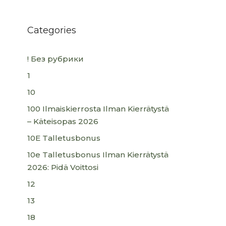
Categories
! Без рубрики
1
10
100 Ilmaiskierrosta Ilman Kierrätystä
– Käteisopas 2026
10E Talletusbonus
10e Talletusbonus Ilman Kierrätystä
2026: Pidä Voittosi
12
13
18