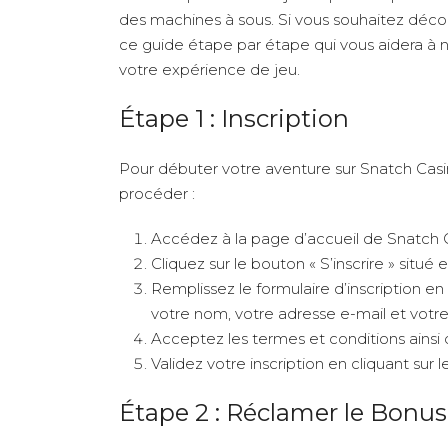
des machines à sous. Si vous souhaitez déc
ce guide étape par étape qui vous aidera à
votre expérience de jeu.
Étape 1 : Inscription
Pour débuter votre aventure sur Snatch Casi
procéder :
Accédez à la page d’accueil de Snatch 
Cliquez sur le bouton « S’inscrire » situé 
Remplissez le formulaire d’inscription en
votre nom, votre adresse e-mail et votr
Acceptez les termes et conditions ainsi q
Validez votre inscription en cliquant sur
Étape 2 : Réclamer le Bonus