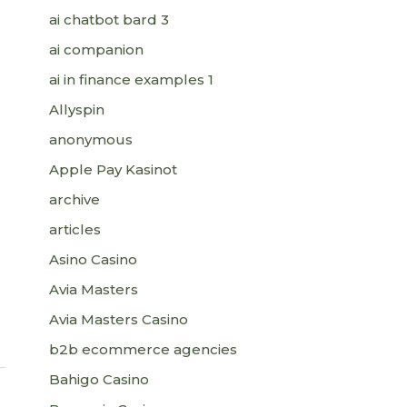
ai chatbot bard 3
ai companion
ai in finance examples 1
Allyspin
anonymous
Apple Pay Kasinot
archive
articles
Asino Casino
Avia Masters
Avia Masters Casino
b2b ecommerce agencies
Bahigo Casino