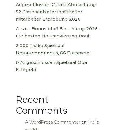
Angeschlossen Casino Abmachung:
52 Casinoanbieter inoffizieller
mitarbeiter Erprobung 2026
Casino Bonus bloß Einzahlung 2026:
Die besten No Frankierung Boni
2 000 Ridika Spielsaal
Neukundenbonus, 66 Freispiele
ᐅ Angeschlossen Spielsaal Qua
Echtgeld
Recent
Comments
A WordPress Commenter
on
Hello
world!