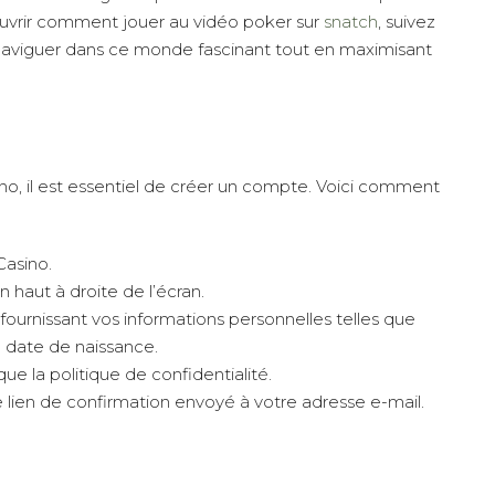
ouvrir comment jouer au vidéo poker sur
snatch
, suivez
 naviguer dans ce monde fascinant tout en maximisant
no, il est essentiel de créer un compte. Voici comment
Casino.
en haut à droite de l’écran.
 fournissant vos informations personnelles telles que
e date de naissance.
ue la politique de confidentialité.
 le lien de confirmation envoyé à votre adresse e-mail.