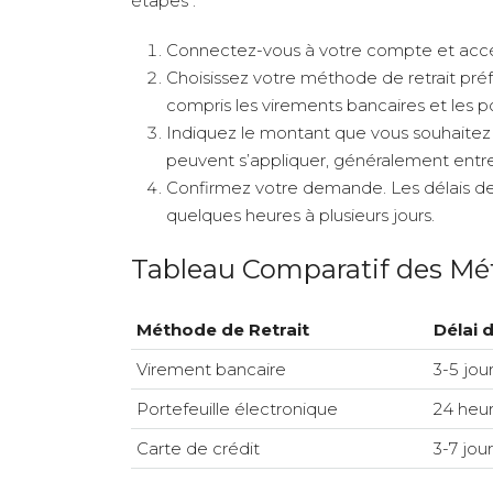
étapes :
Connectez-vous à votre compte et accéde
Choisissez votre méthode de retrait préf
compris les virements bancaires et les po
Indiquez le montant que vous souhaitez re
peuvent s’appliquer, généralement ent
Confirmez votre demande. Les délais de 
quelques heures à plusieurs jours.
Tableau Comparatif des Mét
Méthode de Retrait
Délai 
Virement bancaire
3-5 jou
Portefeuille électronique
24 heu
Carte de crédit
3-7 jou