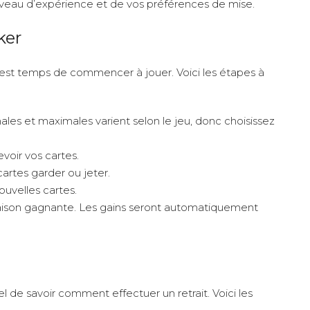
niveau d’expérience et de vos préférences de mise.
ker
l est temps de commencer à jouer. Voici les étapes à
les et maximales varient selon le jeu, donc choisissez
voir vos cartes.
artes garder ou jeter.
uvelles cartes.
naison gagnante. Les gains seront automatiquement
el de savoir comment effectuer un retrait. Voici les