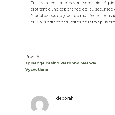
En suivant ces étapes, vous serez bien équip
profitant d’une expérience de jeu sécurisée 
N’oubliez pas de jouer de manière responsa
qui vous offrent des limites de retrait plus él
Prev Post
spinanga casino Platobné Metódy
Vysvetlené
deborah