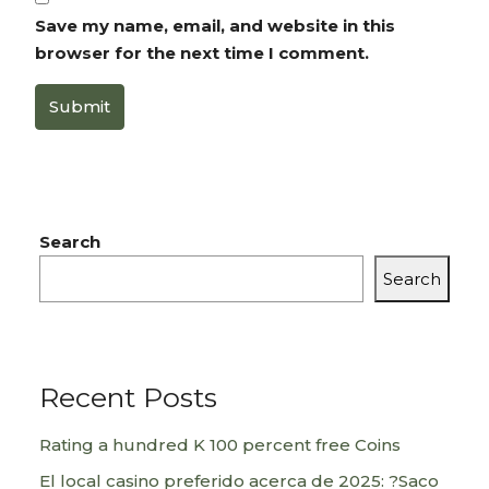
Save my name, email, and website in this
browser for the next time I comment.
Submit
Search
Search
Recent Posts
Rating a hundred K 100 percent free Coins
El local casino preferido acerca de 2025: ?Saco