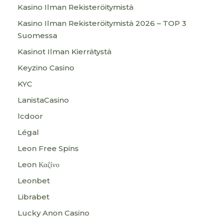
Kasino Ilman Rekisteröitymistä
Kasino Ilman Rekisteröitymistä 2026 – TOP 3
Suomessa
Kasinot Ilman Kierrätystä
Keyzino Casino
KYC
LanistaCasino
lcdoor
Légal
Leon Free Spins
Leon Καζίνο
Leonbet
Librabet
Lucky Anon Casino