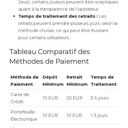
Jeux), certains joueurs peuvent être sceptiques
quant à la transparence de l’opérateur.
Temps de traitement des retraits :
Les
retraits peuvent prendre plusieurs jours, selon la
méthode choisie, ce qui peut être frustrant
pour certains utilisateurs.
Tableau Comparatif des
Méthodes de Paiement
Méthode de
Dépôt
Retrait
Temps de
Paiement
Minimum
Minimum
Traitement
Carte de
10 EUR
20 EUR
3-5 jours
Crédit
Portefeuille
10 EUR
10 EUR
1-3 jours
Électronique