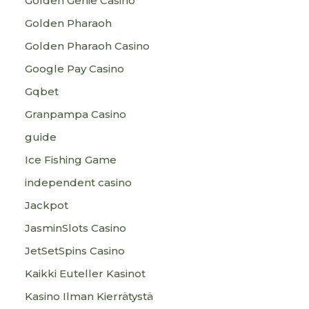
Golden Genie Casino
Golden Pharaoh
Golden Pharaoh Casino
Google Pay Casino
Gqbet
Granpampa Casino
guide
Ice Fishing Game
independent casino
Jackpot
JasminSlots Casino
JetSetSpins Casino
Kaikki Euteller Kasinot
Kasino Ilman Kierrätystä