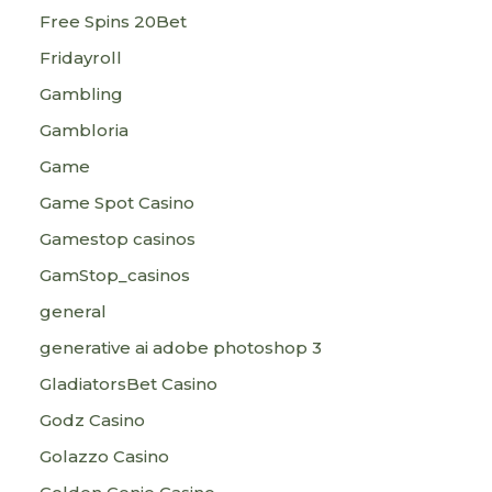
Free Spins 20Bet
Fridayroll
Gambling
Gambloria
Game
Game Spot Casino
Gamestop casinos
GamStop_casinos
general
generative ai adobe photoshop 3
GladiatorsBet Casino
Godz Casino
Golazzo Casino