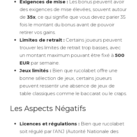
Exigences de mise :
Les bonus peuvent avoir
des exigences de mise élevées, souvent autour
de
35x
, ce qui signifie que vous devez parier 35
fois le montant du bonus avant de pouvoir
retirer vos gains.
Limites de retrait :
Certains joueurs peuvent
trouver les limites de retrait trop basses, avec
un montant maximum pouvant être fixé à
500
EUR
par semaine.
Jeux limités :
Bien que rucolabet offre une
bonne sélection de jeux, certains joueurs
peuvent ressentir une absence de jeux de
table classiques comme le baccarat ou le craps.
Les Aspects Négatifs
Licences et régulations :
Bien que rucolabet
soit régulé par l’ANJ (Autorité Nationale des