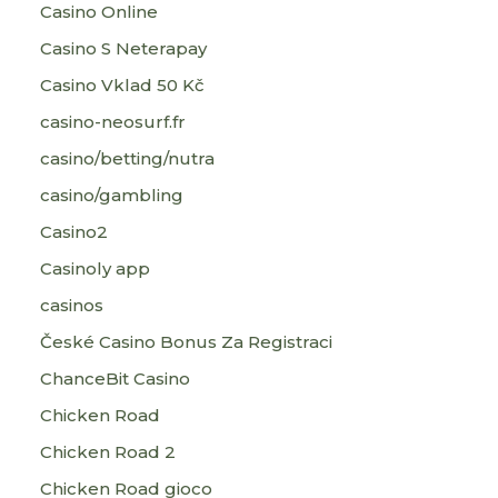
Casino Online
Casino S Neterapay
Casino Vklad 50 Kč
casino-neosurf.fr
casino/betting/nutra
casino/gambling
Casino2
Casinoly app
casinos
České Casino Bonus Za Registraci
ChanceBit Casino
Chicken Road
Chicken Road 2
Chicken Road gioco