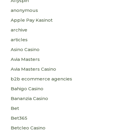
Allyspin
anonymous
Apple Pay Kasinot
archive
articles
Asino Casino
Avia Masters
Avia Masters Casino
b2b ecommerce agencies
Bahigo Casino
Bananzia Casino
Bet
Bet365
Betcleo Casino