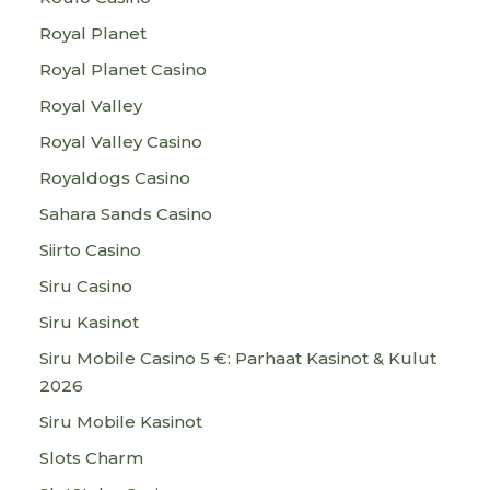
Royal Planet
Royal Planet Casino
Royal Valley
Royal Valley Casino
Royaldogs Casino
Sahara Sands Casino
Siirto Casino
Siru Casino
Siru Kasinot
Siru Mobile Casino 5 €: Parhaat Kasinot & Kulut
2026
Siru Mobile Kasinot
Slots Charm