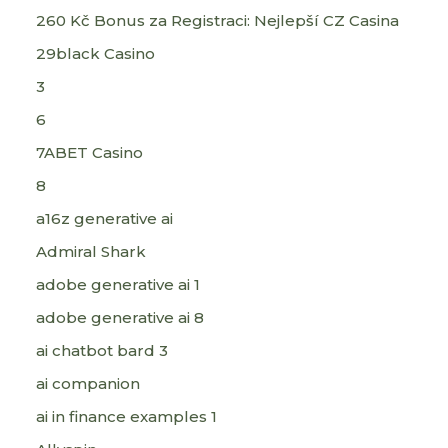
260 Kč Bonus za Registraci: Nejlepší CZ Casina
29black Casino
3
6
7ABET Casino
8
a16z generative ai
Admiral Shark
adobe generative ai 1
adobe generative ai 8
ai chatbot bard 3
ai companion
ai in finance examples 1