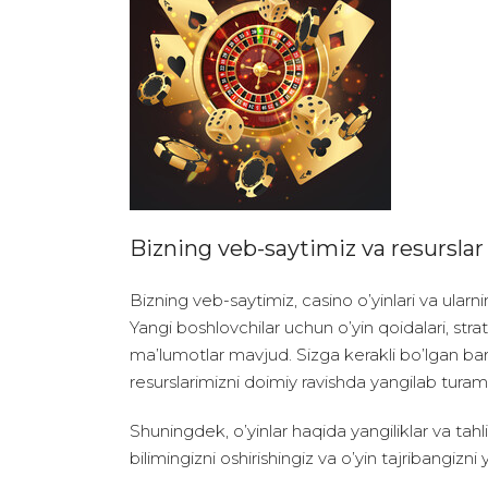
Bizning veb-saytimiz va resurslar
Bizning veb-saytimiz, casino o’yinlari va ularn
Yangi boshlovchilar uchun o’yin qoidalari, strat
ma’lumotlar mavjud. Sizga kerakli bo’lgan ba
resurslarimizni doimiy ravishda yangilab turami
Shuningdek, o’yinlar haqida yangiliklar va tah
bilimingizni oshirishingiz va o’yin tajribangiz