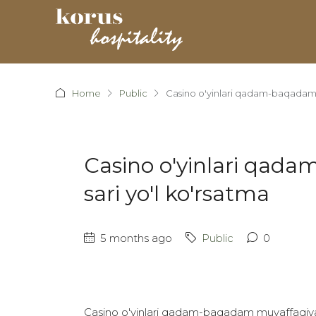
Home
Public
Casino o'yinlari qadam-baqadam m
Casino o'yinlari qad
sari yo'l ko'rsatma
5 months ago
Public
0
Casino o'yinlari qadam-baqadam muvaffaqiyat