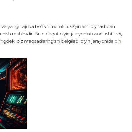
i va yangi tajriba bo’lishi mumkin. O’yinlarni o’ynashdan
shunish muhimdir. Bu nafaqat o’yin jarayonini osonlashtiradi,
ningdek, o’z maqsadlaringizni belgilab, o’yin jarayonida
pin