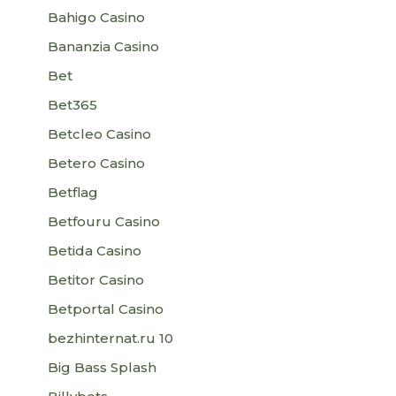
Bahigo Casino
Bananzia Casino
Bet
Bet365
Betcleo Casino
Betero Casino
Betflag
Betfouru Casino
Betida Casino
Betitor Casino
Betportal Casino
bezhinternat.ru 10
Big Bass Splash