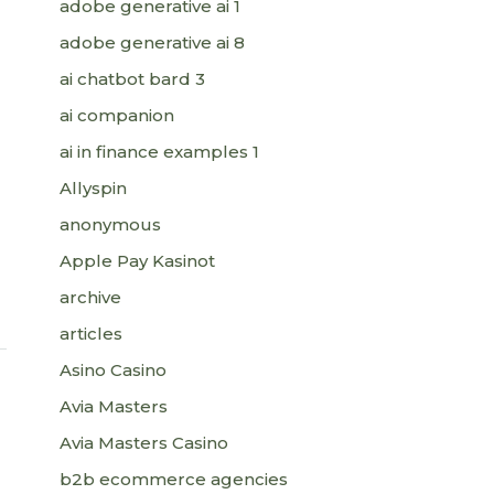
adobe generative ai 1
adobe generative ai 8
ai chatbot bard 3
ai companion
ai in finance examples 1
Allyspin
anonymous
Apple Pay Kasinot
archive
articles
Asino Casino
Avia Masters
Avia Masters Casino
b2b ecommerce agencies