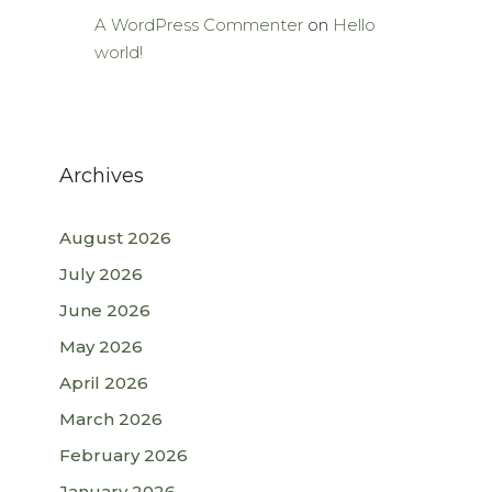
A WordPress Commenter
on
Hello
world!
Archives
August 2026
July 2026
June 2026
May 2026
April 2026
March 2026
February 2026
January 2026