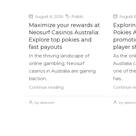
August 6, 2026
Public
August 6
Maximize your rewards at
Explorin
Neosurf Casinos Australia:
Pokies A
Explore top pokies and
promoti
fast payouts
player 
In the thriving landscape of
As the onl
online gambling, Neosurf
Australia 
casinos in Australia are gaining
one of th
traction...
has...
Continue reading
Continue r
by deborah
by debor