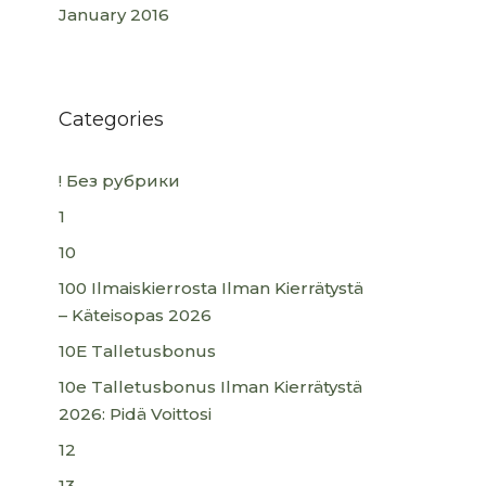
January 2016
Categories
! Без рубрики
1
10
100 Ilmaiskierrosta Ilman Kierrätystä
– Käteisopas 2026
10E Talletusbonus
10e Talletusbonus Ilman Kierrätystä
2026: Pidä Voittosi
12
13