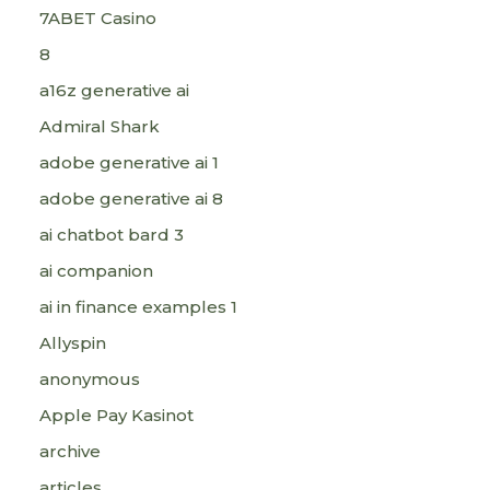
7ABET Casino
8
a16z generative ai
Admiral Shark
adobe generative ai 1
adobe generative ai 8
ai chatbot bard 3
ai companion
ai in finance examples 1
Allyspin
anonymous
Apple Pay Kasinot
archive
articles