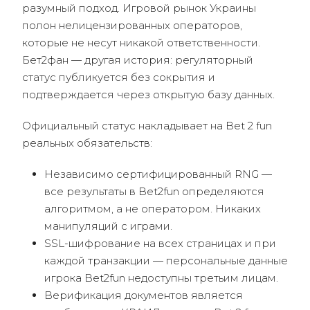
разумный подход. Игровой рынок Украины
полон нелицензированных операторов,
которые не несут никакой ответственности.
Бет2фан — другая история: регуляторный
статус публикуется без сокрытия и
подтверждается через открытую базу данных.
Официальный статус накладывает на Bet 2 fun
реальных обязательств:
Независимо сертифицированный RNG —
все результаты в Bet2fun определяются
алгоритмом, а не оператором. Никаких
манипуляций с играми.
SSL-шифрование на всех страницах и при
каждой транзакции — персональные данные
игрока Bet2fun недоступны третьим лицам.
Верификация документов является