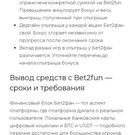
ограничена конкретной суммой на Bet2fun.
Превышение аннулирует бонус и весь
выигрыш, полученный при отыгрыше.
Дедлайн отыгрыша у каждой акции Бет2фан
свой. Бонус сгорает независимо от
прогресса после окончания срока.
Вклад разных игр в отыгрыш у Бет2фан
различается. Уточняйте перечень до
начала отыгрыша бонуса.
Вывод средств с Bet2fun —
сроки и требования
Финансовый блок Бет2фан — тот аспект
платформы, где платформа думала о реальном
пользователе. Локальные банковские карты,
цифровые кошельки и BTC и USDT — подобного
перечня достаточно для большинства игроков.