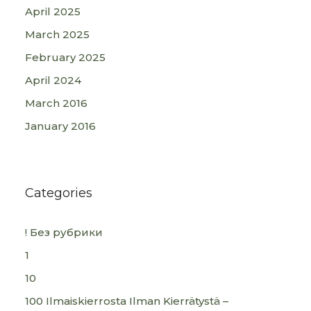
April 2025
March 2025
February 2025
April 2024
March 2016
January 2016
Categories
! Без рубрики
1
10
100 Ilmaiskierrosta Ilman Kierrätystä –