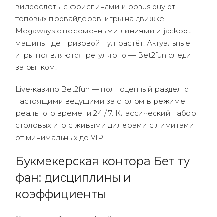
видеослоты с фриспинами и bonus buy от
топовых провайдеров, игры на движке
Megaways с переменными линиями и jackpot-
машины где призовой пул растёт. Актуальные
игры появляются регулярно — Bet2fun следит
за рынком.
Live-казино Bet2fun — полноценный раздел с
настоящими ведущими за столом в режиме
реального времени 24 / 7. Классический набор
столовых игр с живыми дилерами с лимитами
от минимальных до VIP.
Букмекерская контора Бет ту
фан: дисциплины и
коэффициенты