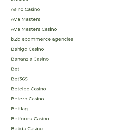
Asino Casino
Avia Masters
Avia Masters Casino
b2b ecommerce agencies
Bahigo Casino
Bananzia Casino
Bet
Bet365
Betcleo Casino
Betero Casino
Betflag
Betfouru Casino
Betida Casino