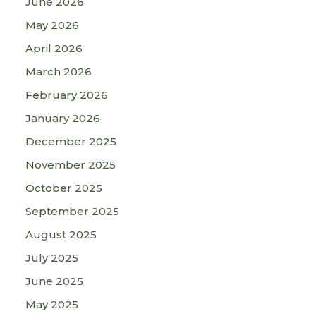
June 2026
May 2026
April 2026
March 2026
February 2026
January 2026
December 2025
November 2025
October 2025
September 2025
August 2025
July 2025
June 2025
May 2025