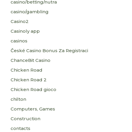
casino/betting/nutra
casino/gambling
Casino2
Casinoly app
casinos
České Casino Bonus Za Registraci
ChanceBit Casino
Chicken Road
Chicken Road 2
Chicken Road gioco
chilton
Computers, Games
Construction
contacts