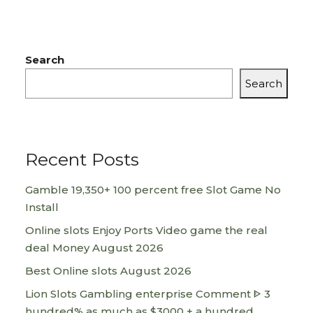
Search
Search
Recent Posts
Gamble 19,350+ 100 percent free Slot Game No
Install
Online slots Enjoy Ports Video game the real
deal Money August 2026
Best Online slots August 2026
Lion Slots Gambling enterprise Comment ᐈ 3
hundred% as much as $3000 + a hundred