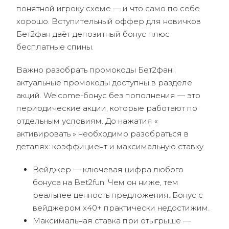
понятной игроку схеме — и что само по себе
хорошо. Вступительный оффер для новичков
Бет2фан даёт депозитный бонус плюс
бесплатные спины.
Важно разобрать промокоды Бет2фан:
актуальные промокоды доступны в разделе
акций. Welcome-бонус без пополнения — это
периодические акции, которые работают по
отдельным условиям. До нажатия «
активировать » необходимо разобраться в
деталях: коэффициент и максимальную ставку.
Вейджер — ключевая цифра любого
бонуса на Bet2fun. Чем он ниже, тем
реальнее ценность предложения. Бонус с
вейджером x40+ практически недостижим.
Максимальная ставка при отыгрыше —