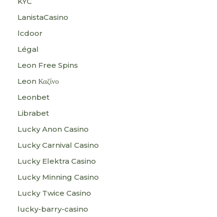
KYC
LanistaCasino
lcdoor
Légal
Leon Free Spins
Leon Καζίνο
Leonbet
Librabet
Lucky Anon Casino
Lucky Carnival Casino
Lucky Elektra Casino
Lucky Minning Casino
Lucky Twice Casino
lucky-barry-casino