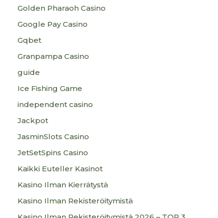
Golden Pharaoh Casino
Google Pay Casino
Gqbet
Granpampa Casino
guide
Ice Fishing Game
independent casino
Jackpot
JasminSlots Casino
JetSetSpins Casino
Kaikki Euteller Kasinot
Kasino Ilman Kierrätystä
Kasino Ilman Rekisteröitymistä
Kasino Ilman Rekisteröitymistä 2026 – TOP 3