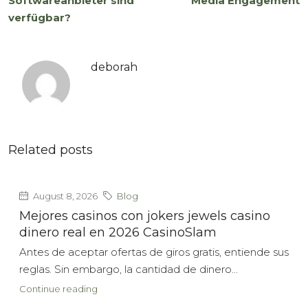
Softwareanbieter sind
Media Engagement
verfügbar?
deborah
Related posts
August 8, 2026
Blog
Mejores casinos con jokers jewels casino
dinero real en 2026 CasinoSlam
Antes de aceptar ofertas de giros gratis, entiende sus
reglas. Sin embargo, la cantidad de dinero...
Continue reading