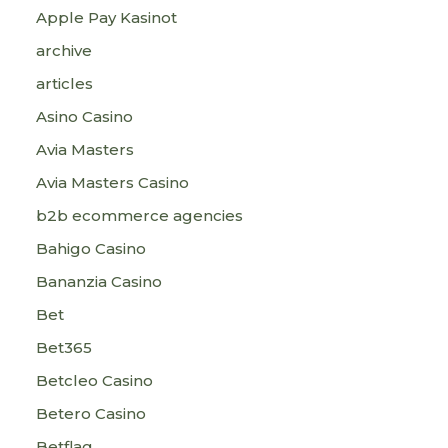
Apple Pay Kasinot
archive
articles
Asino Casino
Avia Masters
Avia Masters Casino
b2b ecommerce agencies
Bahigo Casino
Bananzia Casino
Bet
Bet365
Betcleo Casino
Betero Casino
Betflag