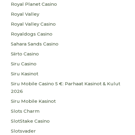
Royal Planet Casino
Royal Valley
Royal Valley Casino
Royaldogs Casino
Sahara Sands Casino
Siirto Casino
Siru Casino
Siru Kasinot
Siru Mobile Casino 5 €: Parhaat Kasinot & Kulut
2026
Siru Mobile Kasinot
Slots Charm
SlotStake Casino
Slotsvader