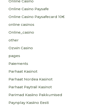
Online Casino
Online Casino Paysafe
Online Casino Paysafecard 10€
online casinos
Online_casino
other
Ozwin Casino
pages
Paiements
Parhaat Kasinot
Parhaat Nordea Kasinot
Parhaat Paytrail Kasinot
Parimad Kasiino Pakkumised
Paynplay Kasiino Eesti