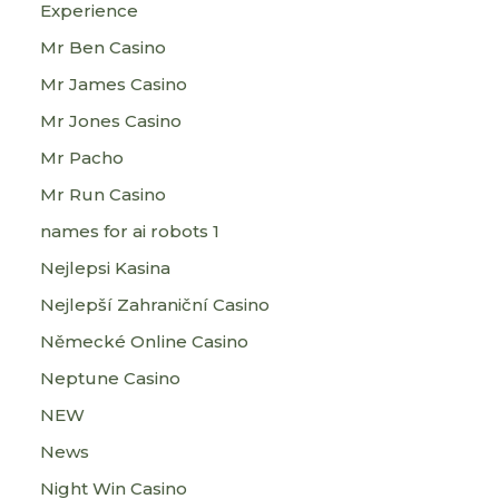
Experience
Mr Ben Casino
Mr James Casino
Mr Jones Casino
Mr Pacho
Mr Run Casino
names for ai robots 1
Nejlepsi Kasina
Nejlepší Zahraniční Casino
Německé Online Casino
Neptune Casino
NEW
News
Night Win Casino