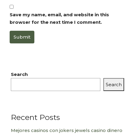
Save my name, email, and website in this
browser for the next time I comment.
Submit
Search
Search
Recent Posts
Mejores casinos con jokers jewels casino dinero