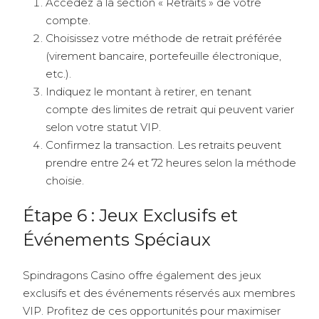
Accédez à la section « Retraits » de votre
compte.
Choisissez votre méthode de retrait préférée
(virement bancaire, portefeuille électronique,
etc.).
Indiquez le montant à retirer, en tenant
compte des limites de retrait qui peuvent varier
selon votre statut VIP.
Confirmez la transaction. Les retraits peuvent
prendre entre 24 et 72 heures selon la méthode
choisie.
Étape 6 : Jeux Exclusifs et
Événements Spéciaux
Spindragons Casino offre également des jeux
exclusifs et des événements réservés aux membres
VIP. Profitez de ces opportunités pour maximiser