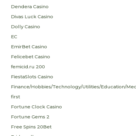
Dendera Casino
Divas Luck Casino
Dolly Casino
EC
EmirBet Casino
Felicebet Casino
femicid.ru 200
FiestaSlots Casino
Finance/Hobbies/Technology/Utilities/Education/Med
first
Fortune Clock Casino
Fortune Gems 2
Free Spins 20Bet