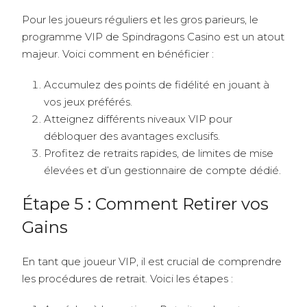
Pour les joueurs réguliers et les gros parieurs, le
programme VIP de Spindragons Casino est un atout
majeur. Voici comment en bénéficier :
Accumulez des points de fidélité en jouant à
vos jeux préférés.
Atteignez différents niveaux VIP pour
débloquer des avantages exclusifs.
Profitez de retraits rapides, de limites de mise
élevées et d’un gestionnaire de compte dédié.
Étape 5 : Comment Retirer vos
Gains
En tant que joueur VIP, il est crucial de comprendre
les procédures de retrait. Voici les étapes :