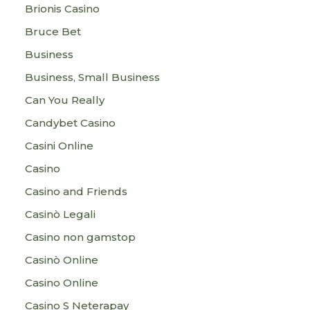
Brionis Casino
Bruce Bet
Business
Business, Small Business
Can You Really
Candybet Casino
Casini Online
Casino
Casino and Friends
Casinò Legali
Casino non gamstop
Casinò Online
Casino Online
Casino S Neterapay