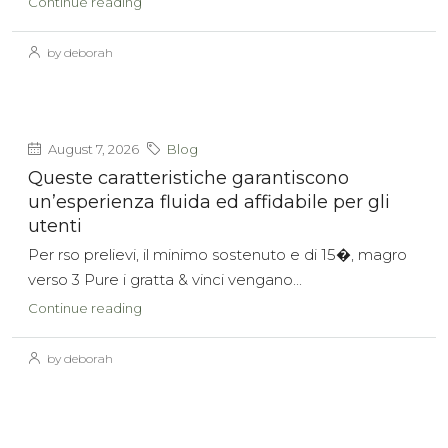
Continue reading
by deborah
August 7, 2026
Blog
Queste caratteristiche garantiscono
un’esperienza fluida ed affidabile per gli
utenti
Per rso prelievi, il minimo sostenuto e di 15�, magro
verso 3 Pure i gratta & vinci vengano...
Continue reading
by deborah