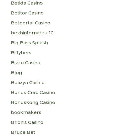
Betida Casino
Betitor Casino
Betportal Casino
bezhinternat.ru 10
Big Bass Splash
Billybets
Bizzo Casino
Blog
Bolizyn Casino
Bonus Crab Casino
Bonuskong Casino
bookmakers
Brionis Casino
Bruce Bet