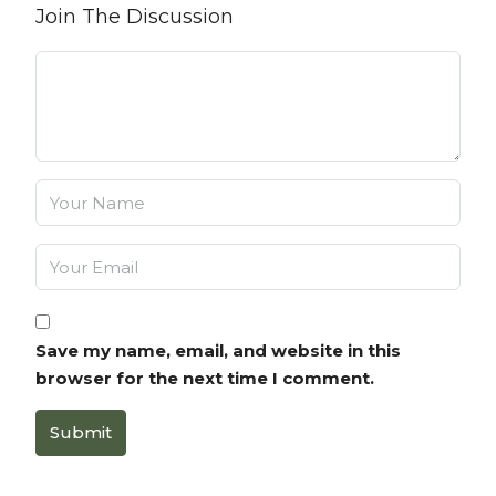
Join The Discussion
Save my name, email, and website in this
browser for the next time I comment.
Submit