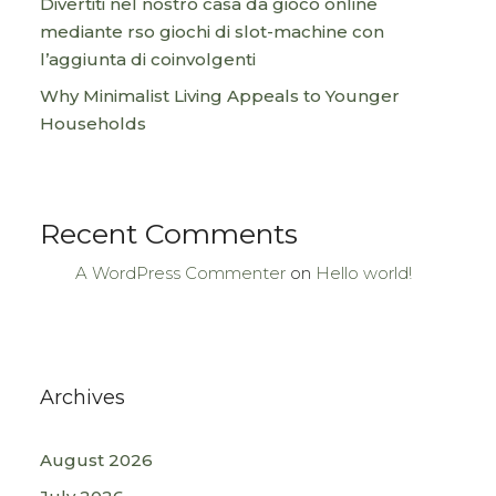
Divertiti nel nostro casa da gioco online
mediante rso giochi di slot-machine con
l’aggiunta di coinvolgenti
Why Minimalist Living Appeals to Younger
Households
Recent Comments
A WordPress Commenter
on
Hello world!
Archives
August 2026