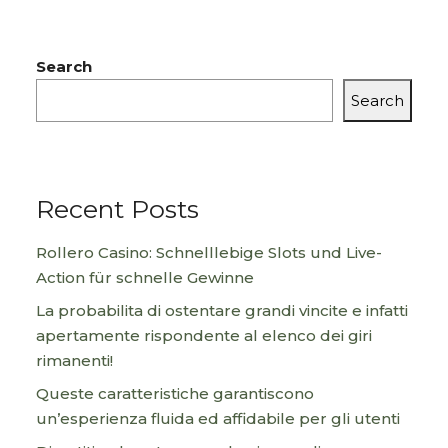
Search
Search
Recent Posts
Rollero Casino: Schnelllebige Slots und Live-
Action für schnelle Gewinne
La probabilita di ostentare grandi vincite e infatti
apertamente rispondente al elenco dei giri
rimanenti!
Queste caratteristiche garantiscono
un’esperienza fluida ed affidabile per gli utenti