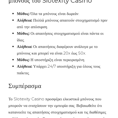
μπόνους του Slotexity Casino
Μύθος:
Όλα τα μπόνους είναι δωρεάν.
Αλήθεια:
Πολλά μπόνους απαιτούν στοιχηματισμό πριν
από την απόσυρση.
Μύθος:
Οι απαιτήσεις στοιχηματισμού είναι πάντα οι
ίδιες.
Αλήθεια:
Οι απαιτήσεις διαφέρουν ανάλογα με το
μπόνους και μπορεί να είναι 20x έως 50x.
Μύθος:
Η υποστήριξη είναι περιορισμένη.
Αλήθεια:
Υπάρχει 24/7 υποστήριξη για όλους τους
παίκτες.
Συμπέρασμα
Το Slotexity Casino προσφέρει ελκυστικά μπόνους που
μπορούν να ενισχύσουν την εμπειρία σας. Βεβαιωθείτε ότι
κατανοείτε τις απαιτήσεις στοιχηματισμού και τις διαθέσιμες