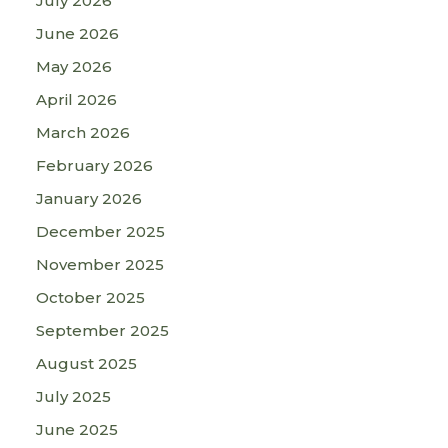
July 2026
June 2026
May 2026
April 2026
March 2026
February 2026
January 2026
December 2025
November 2025
October 2025
September 2025
August 2025
July 2025
June 2025