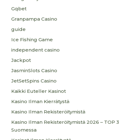
Gqbet
Granpampa Casino
guide
Ice Fishing Game
independent casino
Jackpot
JasminSlots Casino
JetSetSpins Casino
Kaikki Euteller Kasinot
Kasino Ilman Kierrätystä
Kasino Ilman Rekisteröitymistä
Kasino Ilman Rekisteröitymistä 2026 – TOP 3
Suomessa