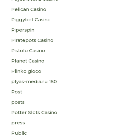
Pelican Casino
Piggybet Casino
Piperspin
Piratepots Casino
Pistolo Casino
Planet Casino
Plinko gioco
plyas-media.ru 150
Post
posts
Potter Slots Casino
press
Public