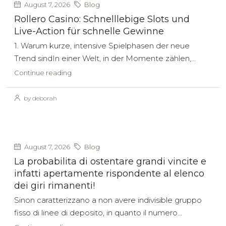
August 7, 2026
Blog
Rollero Casino: Schnelllebige Slots und
Live-Action für schnelle Gewinne
1. Warum kurze, intensive Spielphasen der neue
Trend sindIn einer Welt, in der Momente zählen,...
Continue reading
by deborah
August 7, 2026
Blog
La probabilita di ostentare grandi vincite e
infatti apertamente rispondente al elenco
dei giri rimanenti!
Sinon caratterizzano a non avere indivisible gruppo
fisso di linee di deposito, in quanto il numero...