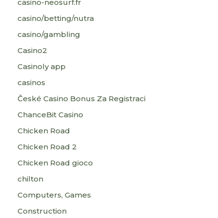
casino-neosurf.fr
casino/betting/nutra
casino/gambling
Casino2
Casinoly app
casinos
České Casino Bonus Za Registraci
ChanceBit Casino
Chicken Road
Chicken Road 2
Chicken Road gioco
chilton
Computers, Games
Construction