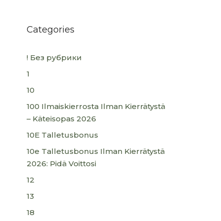
Categories
! Без рубрики
1
10
100 Ilmaiskierrosta Ilman Kierrätystä
– Käteisopas 2026
10E Talletusbonus
10e Talletusbonus Ilman Kierrätystä
2026: Pidä Voittosi
12
13
18