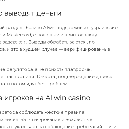
ро выводят деньги
 раздел . Казино Allwin поддерживает украинские
 и Mastercard, e-кошельки и криптовалюту
ез задержек . Выводы обрабатываются , по
сов, и это в худшем случае — верифицированные
е регулятора, а не прихоть платформы.
: паспорт или ID-карта , подтверждение адреса.
латы потом идут без проблем .
игроков на Allwin casino
ратора соблюдать жёсткие правила:
х чисел, SSL-шифрование и возрастные
ткрыто указывает на соблюдение требований — и, и