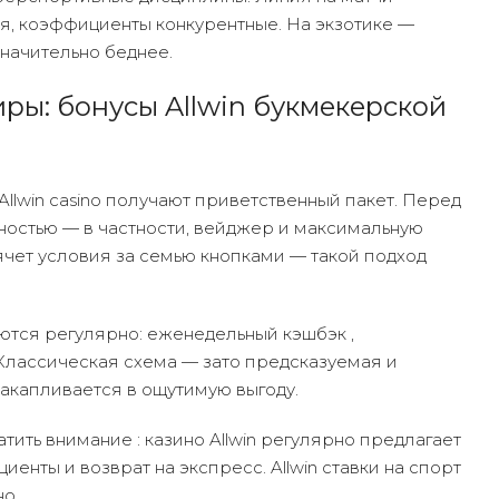
, коэффициенты конкурентные. На экзотике —
начительно беднее.
иры: бонусы Allwin букмекерской
llwin casino получают приветственный пакет. Перед
ностью — в частности, вейджер и максимальную
рячет условия за семью кнопками — такой подход
тся регулярно: еженедельный кэшбэк ,
Классическая схема — зато предсказуемая и
акапливается в ощутимую выгоду.
тить внимание : казино Allwin регулярно предлагает
енты и возврат на экспресс. Allwin ставки на спорт
о.