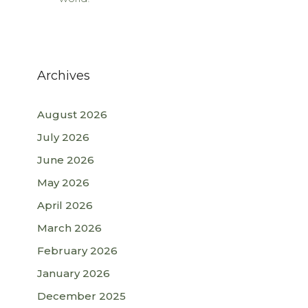
Archives
August 2026
July 2026
June 2026
May 2026
April 2026
March 2026
February 2026
January 2026
December 2025