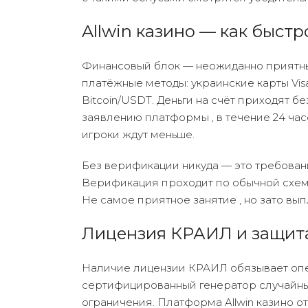
Allwin казино — как быст
Финансовый блок — неожиданно приятный
платёжные методы: украинские карты Visa
Bitcoin/USDT. Деньги на счёт приходят б
заявлению платформы , в течение 24 ча
игроки ждут меньше.
Без верификации никуда — это требовани
Верификация проходит по обычной схеме
Не самое приятное занятие , но зато вып
Лицензия КРАИЛ и защита 
Наличие лицензии КРАИЛ обязывает опе
сертифицированный генератор случайны
ограничения. Платформа Allwin казино о