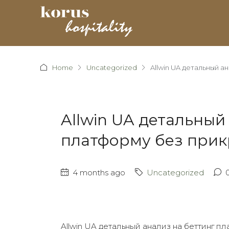
Home
Uncategorized
Allwin UA детальный а
Allwin UA детальный
платформу без прик
4 months ago
Uncategorized
Allwin UA детальный анализ на беттинг 