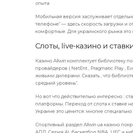
опыта.
Мобильная версия заслуживает отдельног
телефоне” — здесь скорость загрузки и
комфортные. Для украинского рынка это 
Слоты, live-казино и став
Казино Allwin комплектует библиотеку п
провайдеров ( NetEnt , Pragmatic Play , Ev
живыми дилерами. Сказать , что библиоте
средний уровень”.
Но вот что действительно интересно : ста
платформы. Переход от слота к ставке на
Украине это ценится: многие специально
Спортивный раздел Allwin ua казино пок
АПЛ, Серия А), баскетбол NBA, UFC и к