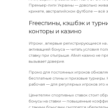
Премьер-лиги Украины — довольно живая
крикете, австралийском футболе — всё з
Freeспины, кэшбэк и турн
конторы и казино
Игроки , впервые регистрирующиеся на A
активацией бонуса — читать условия пол
ставку при отыгрыше. Allwin казино не п
вызывает доверие.
Промо для постоянных игроков обновляю
бесплатные спины и призовые турниры. 
рабочая — для регулярных игроков это н
Ценителям спортивных ставок стоит обра
бонусы на ставки — повышенные коэффици
с такими бонусами смотрятся убедительн