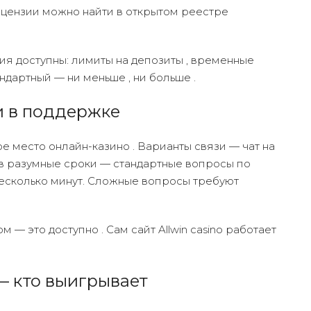
ицензии можно найти в открытом реестре
ия доступны: лимиты на депозиты , временные
ндартный — ни меньше , ни больше .
ли в поддержке
 место онлайн-казино . Варианты связи — чат на
т в разумные сроки — стандартные вопросы по
есколько минут. Сложные вопросы требуют
— это доступно . Сам сайт Allwin casino работает
 — кто выигрывает