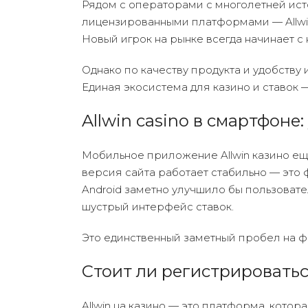
Рядом с операторами с многолетней исто
лицензированными платформами — Allwin 
Новый игрок на рынке всегда начинает с 
Однако по качеству продукта и удобств
Единая экосистема для казино и ставок 
Allwin casino в смартфоне
Мобильное приложение Allwin казино ещ
версия сайта работает стабильно — это 
Android заметно улучшило бы пользовател
шустрый интерфейс ставок.
Это единственный заметный пробел на фо
Стоит ли регистрироваться
Allwin ua казино — это платформа, котор