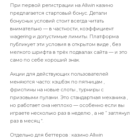
При первой регистрации на Allwin казино
предлагается стартовый бонус. Детали
бонусных условий стоит всегда читать
внимательно — в частности, коэффициент
wagering и допустимые лимиты. Платформа
публикует эти условия в открытом виде , без
мелкого шрифта в трёх подвалах сайта — и это
само по себе хороший знак.
Акции для действующих пользователей
меняются часто: кэшбэк по пятницам ,
фриспины на новые слоты , турниры с
призовыми пулами. Это стандартная механика ,
но работает она неплохо — особенно если вы
играете несколько раз в неделю , а не ” заглянул
раз в месяц “.
Отдельно для беттеров : казино Allwin