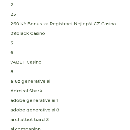
2
25
260 Kč Bonus za Registraci: Nejlepší CZ Casina
29black Casino
3
6
7ABET Casino
8
a16z generative ai
Admiral Shark
adobe generative ai 1
adobe generative ai 8
ai chatbot bard 3
ai companion