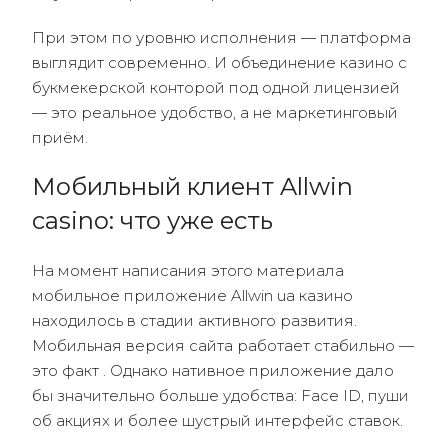
При этом по уровню исполнения — платформа
выглядит современно. И объединение казино с
букмекерской конторой под одной лицензией
— это реальное удобство, а не маркетинговый
приём.
Мобильный клиент Allwin
casino: что уже есть
На момент написания этого материала
мобильное приложение Allwin ua казино
находилось в стадии активного развития.
Мобильная версия сайта работает стабильно —
это факт . Однако нативное приложение дало
бы значительно больше удобства: Face ID, пуши
об акциях и более шустрый интерфейс ставок.