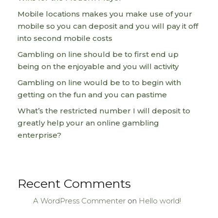
Mobile locations makes you make use of your
mobile so you can deposit and you will pay it off
into second mobile costs
Gambling on line should be to first end up
being on the enjoyable and you will activity
Gambling on line would be to to begin with
getting on the fun and you can pastime
What’s the restricted number I will deposit to
greatly help your an online gambling
enterprise?
Recent Comments
A WordPress Commenter
on
Hello world!