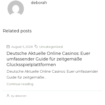
deborah
Related posts
August 5, 2026
Uncategorized
Deutsche Aktuelle Online Casinos: Euer
umfassender Guide für zeitgemäße
Glücksspielplattformen
Deutsche Aktuelle Online Casinos: Euer umfassender
Guide für zeitgemäße...
Continue reading
by deborah