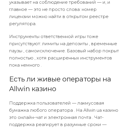
указывает на соблюдение требований — и, и
главное — это не просто слова: номер
лицензии можно найти в открытом реестре
регулятора.
Инструменты ответственной игры тоже
присутствуют: лимиты на депозиты , временные
паузы , самоисключение. Базовый набор покрыт
полностью , хотя расширенных инструментов
пока немного .
Есть ли живые операторы на
Allwin казино
Поддержка пользователей — лакмусовая
бумажка любого оператора . На Allwin ua казино
это онлайн-чат и электронная почта . Чат-
поддержка реагирует в разумные сроки —