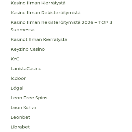
Kasino Ilman Kierrätystä
Kasino Ilman Rekisteröitymistä
Kasino Ilman Rekisteröitymistä 2026 – TOP 3
Suomessa
Kasinot Ilman Kierrätystä
Keyzino Casino
KYC
LanistaCasino
lcdoor
Légal
Leon Free Spins
Leon Καζίνο
Leonbet
Librabet