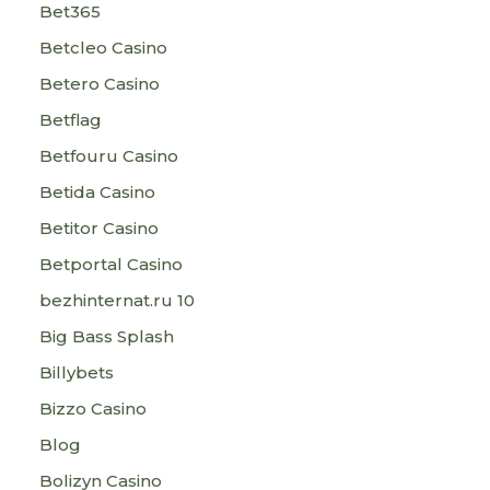
Bet365
Betcleo Casino
Betero Casino
Betflag
Betfouru Casino
Betida Casino
Betitor Casino
Betportal Casino
bezhinternat.ru 10
Big Bass Splash
Billybets
Bizzo Casino
Blog
Bolizyn Casino