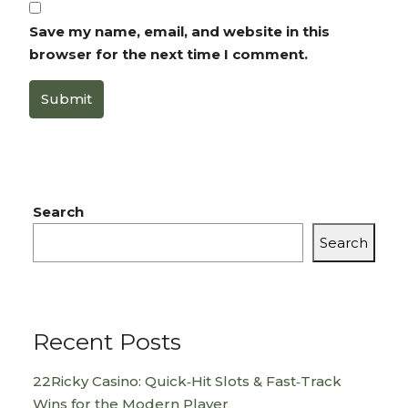
Save my name, email, and website in this
browser for the next time I comment.
Submit
Search
Search
Recent Posts
22Ricky Casino: Quick‑Hit Slots & Fast‑Track
Wins for the Modern Player