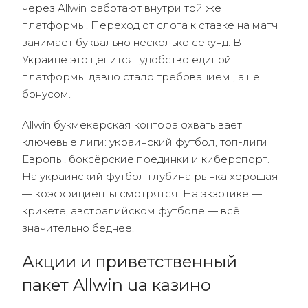
через Allwin работают внутри той же
платформы. Переход от слота к ставке на матч
занимает буквально несколько секунд. В
Украине это ценится: удобство единой
платформы давно стало требованием , а не
бонусом.
Allwin букмекерская контора охватывает
ключевые лиги: украинский футбол, топ-лиги
Европы, боксёрские поединки и киберспорт.
На украинский футбол глубина рынка хорошая
— коэффициенты смотрятся. На экзотике —
крикете, австралийском футболе — всё
значительно беднее.
Акции и приветственный
пакет Allwin ua казино