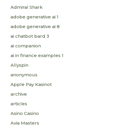
Admiral Shark
adobe generative ai 1
adobe generative ai 8
ai chatbot bard 3
ai companion
ai in finance examples 1
Allyspin
anonymous
Apple Pay Kasinot
archive
articles
Asino Casino
Avia Masters