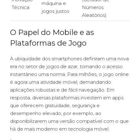
máquina e
Técnica
Números
jogos justos
Aleatórios)
O Papel do Mobile e as
Plataformas de Jogo
A ubiquidade dos smartphones definiram uma nova
era no setor de jogos de azar, tornando o acesso
instantâneo uma norma. Para milhões, o jogo online
é agora uma atividade móvel, demandando
aplicações robustas e de fácil navegação. Em
resposta, diversas plataformas investem em apps
que oferecem gratuidade, segurança e
desempenho elevado, por exemplo, ao
disponibilizarem uma versão compatível com o que
há de mais moderno em tecnologia móvel.