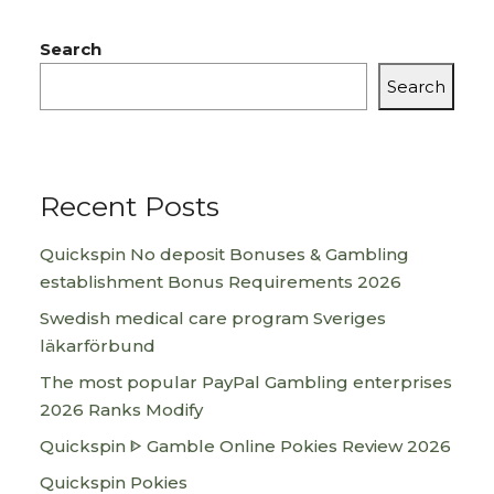
Search
Search
Recent Posts
Quickspin No deposit Bonuses & Gambling
establishment Bonus Requirements 2026
Swedish medical care program Sveriges
läkarförbund
The most popular PayPal Gambling enterprises
2026 Ranks Modify
Quickspin ᐈ Gamble Online Pokies Review 2026
Quickspin Pokies