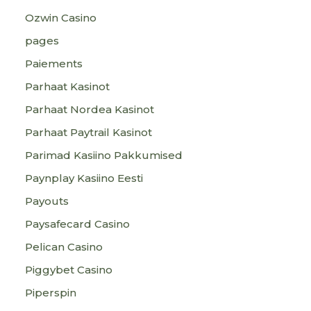
Ozwin Casino
pages
Paiements
Parhaat Kasinot
Parhaat Nordea Kasinot
Parhaat Paytrail Kasinot
Parimad Kasiino Pakkumised
Paynplay Kasiino Eesti
Payouts
Paysafecard Casino
Pelican Casino
Piggybet Casino
Piperspin