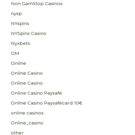
Non GamStop Casinos
nysp
NYspins
NYSpins Casino
Nyxbets
OM
Online
Online Casino
Online Casino
Online Casino Paysafe
Online Casino Paysafecard 10€
online casinos
Online_casino
other