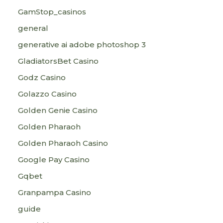
GamStop_casinos
general
generative ai adobe photoshop 3
GladiatorsBet Casino
Godz Casino
Golazzo Casino
Golden Genie Casino
Golden Pharaoh
Golden Pharaoh Casino
Google Pay Casino
Gqbet
Granpampa Casino
guide