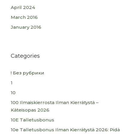
April 2024
March 2016
January 2016
Categories
! Без рубрики
1
10
100 Ilmaiskierrosta Ilman Kierrätystä –
Käteisopas 2026
10E Talletusbonus
10e Talletusbonus Ilman Kierrätystä 2026: Pidä