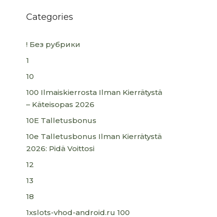
Categories
! Без рубрики
1
10
100 Ilmaiskierrosta Ilman Kierrätystä
– Käteisopas 2026
10E Talletusbonus
10e Talletusbonus Ilman Kierrätystä
2026: Pidä Voittosi
12
13
18
1xslots-vhod-android.ru 100