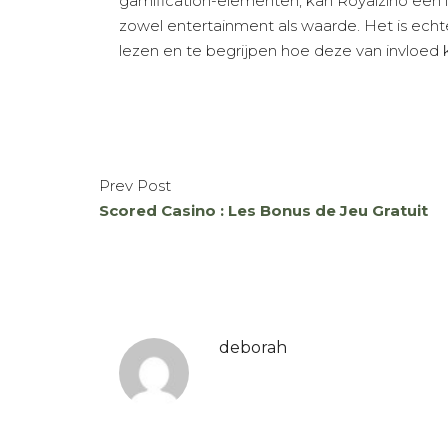
gamification-elementen, kan Royalzino een in
zowel entertainment als waarde. Het is echt
lezen en te begrijpen hoe deze van invloed 
Prev Post
Scored Casino : Les Bonus de Jeu Gratuit
deborah