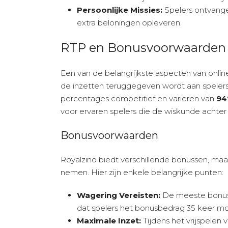
Persoonlijke Missies:
Spelers ontvange
extra beloningen opleveren.
RTP en Bonusvoorwaarden
Een van de belangrijkste aspecten van onli
de inzetten teruggegeven wordt aan spelers 
percentages competitief en varieren van
94
voor ervaren spelers die de wiskunde achter
Bonusvoorwaarden
Royalzino biedt verschillende bonussen, maa
nemen. Hier zijn enkele belangrijke punten:
Wagering Vereisten:
De meeste bonus
dat spelers het bonusbedrag 35 keer m
Maximale Inzet:
Tijdens het vrijspelen