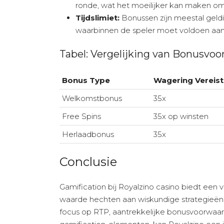
ronde, wat het moeilijker kan maken om
Tijdslimiet:
Bonussen zijn meestal geld
waarbinnen de speler moet voldoen aan 
Tabel: Vergelijking van Bonusvo
Bonus Type
Wagering Vereis
Welkomstbonus
35x
Free Spins
35x op winsten
Herlaadbonus
35x
Conclusie
Gamification bij Royalzino casino biedt een
waarde hechten aan wiskundige strategieën 
focus op RTP, aantrekkelijke bonusvoorwaar