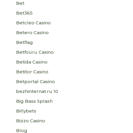
Bet
Bet365
Betcleo Casino
Betero Casino
Betflag
Betfouru Casino
Betida Casino
Betitor Casino
Betportal Casino
bezhinternat.ru 10
Big Bass Splash
Billybets
Bizzo Casino
Blog