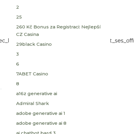
2
25
260 Kč Bonus za Registraci: Nejlepší
CZ Casina
ec_le_nouveau_casino_en_ligne_suisse_et_ses_off
29black Casino
3
6
7ABET Casino
8
a16z generative ai
Admiral Shark
adobe generative ai 1
adobe generative ai 8
ai chatbot bard 3