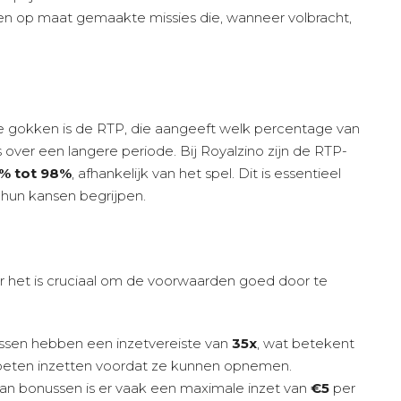
n op maat gemaakte missies die, wanneer volbracht,
ne gokken is de RTP, die aangeeft welk percentage van
over een langere periode. Bij Royalzino zijn de RTP-
% tot 98%
, afhankelijk van het spel. Dit is essentieel
 hun kansen begrijpen.
r het is cruciaal om de voorwaarden goed door te
sen hebben een inzetvereiste van
35x
, wat betekent
oeten inzetten voordat ze kunnen opnemen.
 van bonussen is er vaak een maximale inzet van
€5
per