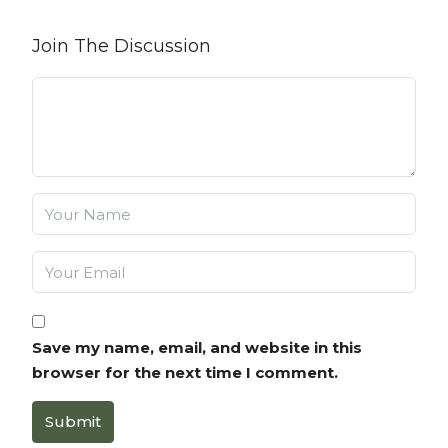
Join The Discussion
Save my name, email, and website in this
browser for the next time I comment.
Submit