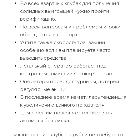
Во всех азартных клубах для получения
солидных выигрышей нужно пройти
верификацию.
По всем вопросам и проблемам игроки
обращаются в саппорт.
Учтите также скорость транзакций,
особенно если вы планируете часто
выводить средства.
Легальный оператор работает под
контролем комиссии Gaming Curacao.
Операторы проводят турниры, лотереи,
регулярные акции.
В последнее время наметилась тенденция
к увеличению данного показателя.
Демо-режим позволяет тестировать
автоматы без риска.
Лучшие онлайн клубы на рубли не требуют от