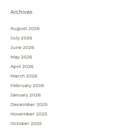
Archives
August 2026
July 2026
June 2026
May 2026
April 2026
March 2026
February 2026
January 2026
December 2025
November 2025
October 2025