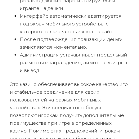
реально дающие, зарегистрируйтесь и
играйте на деньги.
Интерфейс автоматически адаптируется
под экран мобильного устройства, с
которого пользователь зашел на сайт.
После подтверждения транзакции деньги
зачисляются моментально.
Администрация устанавливает предельный
размер вознаграждения, лимит на выигрыш
и вывод.
Это казино обеспечивает высокое качество игр
и стабильное соединение для своих
пользователей на разных мобильных
устройствах. Эти специальные бонусы
позволяют игрокам получить дополнительные
преимущества при игре в определенных
казино. Помимо этих предложений, игрокам
доступны и другие акции и бонусы, которые