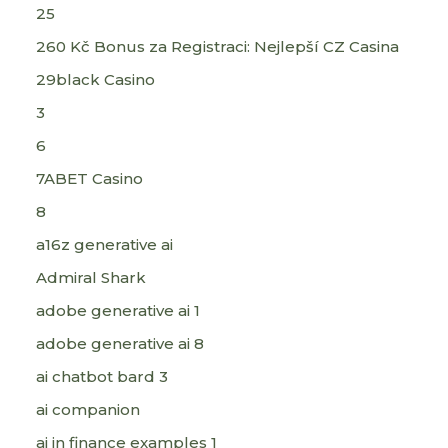
25
260 Kč Bonus za Registraci: Nejlepší CZ Casina
29black Casino
3
6
7ABET Casino
8
a16z generative ai
Admiral Shark
adobe generative ai 1
adobe generative ai 8
ai chatbot bard 3
ai companion
ai in finance examples 1