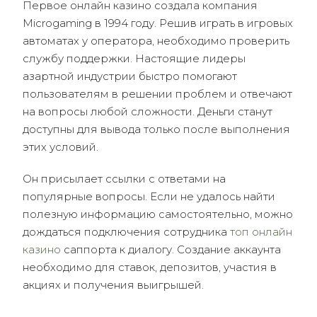
Первое онлайн казино создала компания
Microgaming в 1994 году. Решив играть в игровых
автоматах у оператора, необходимо проверить
службу поддержки. Настоящие лидеры
азартной индустрии быстро помогают
пользователям в решении проблем и отвечают
на вопросы любой сложности. Деньги станут
доступны для вывода только после выполнения
этих условий.
Он присылает ссылки с ответами на
популярные вопросы. Если не удалось найти
полезную информацию самостоятельно, можно
дождаться подключения сотрудника
топ онлайн
казино
саппорта к диалогу. Создание аккаунта
необходимо для ставок, депозитов, участия в
акциях и получения выигрышей.