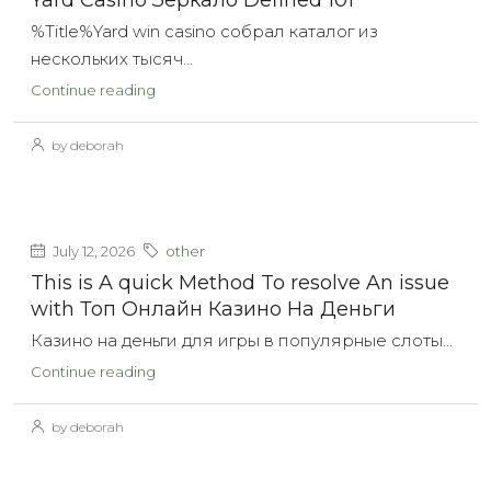
Yard Casino Зеркало Defined 101
%Title%Yard win casino собрал каталог из
нескольких тысяч...
Continue reading
by deborah
July 12, 2026
other
This is A quick Method To resolve An issue
with Топ Онлайн Казино На Деньги
Казино на деньги для игры в популярные слоты...
Continue reading
by deborah