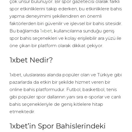
çok unsur bulunuyor. Bir spor gazetecisi olarak farklı
spor etkinliklerini takip ederken, bu etkinliklere bahis
yapma deneyimimi şekillendiren en önemli
faktörlerden biri güvenilir ve işlevsel bir bahis sitesidir.
Bu bağlamda
1xbet
, kullanıcılarına sunduğu geniş
spor bahis seçenekleri ve kolay erişilebilir ara yüzü ile
öne çıkan bir platform olarak dikkat çekiyor.
1xbet Nedir?
1xbet, uluslararası alanda popüler olan ve Türkiye gibi
pazarlarda da etkin bir şekilde hizmet veren bir
online bahis platformudur. Futbol, basketbol, tenis
gibi popüler spor dallarının yanı sıra e-sporlar ve canlı
bahis seçenekleriyle de geniş kitlelere hitap
etmektedir.
1xbet’in Spor Bahislerindeki