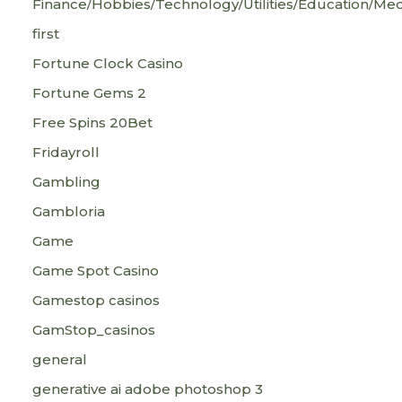
Finance/Hobbies/Technology/Utilities/Education/Med
first
Fortune Clock Casino
Fortune Gems 2
Free Spins 20Bet
Fridayroll
Gambling
Gambloria
Game
Game Spot Casino
Gamestop casinos
GamStop_casinos
general
generative ai adobe photoshop 3