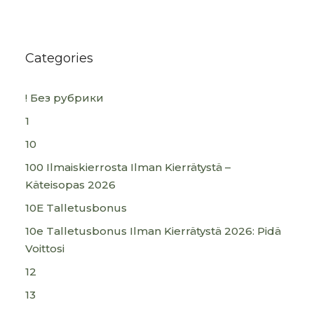
Categories
! Без рубрики
1
10
100 Ilmaiskierrosta Ilman Kierrätystä –
Käteisopas 2026
10E Talletusbonus
10e Talletusbonus Ilman Kierrätystä 2026: Pidä
Voittosi
12
13