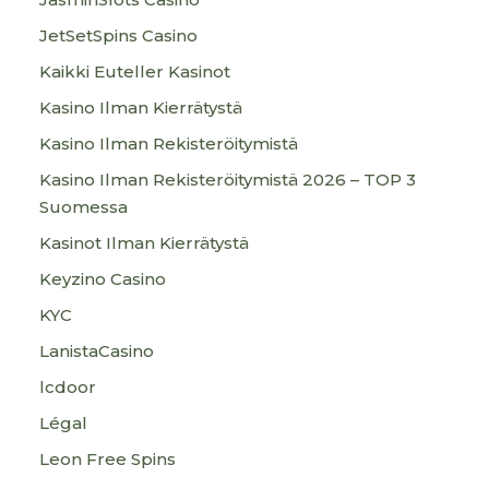
JetSetSpins Casino
Kaikki Euteller Kasinot
Kasino Ilman Kierrätystä
Kasino Ilman Rekisteröitymistä
Kasino Ilman Rekisteröitymistä 2026 – TOP 3
Suomessa
Kasinot Ilman Kierrätystä
Keyzino Casino
KYC
LanistaCasino
lcdoor
Légal
Leon Free Spins