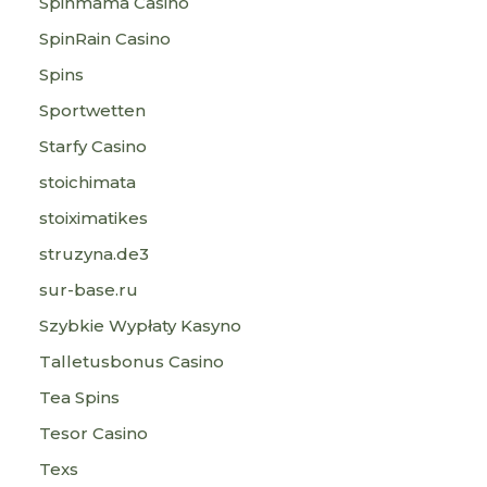
Spinmama Casino
SpinRain Casino
Spins
Sportwetten
Starfy Casino
stoichimata
stoiximatikes
struzyna.de3
sur-base.ru
Szybkie Wypłaty Kasyno
Talletusbonus Casino
Tea Spins
Tesor Casino
Texs