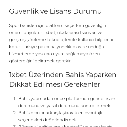
Güvenlik ve Lisans Durumu
Spor bahisleri için platform seçerken güvenliğin
önemi büyüktür. 1xbet, uluslararası lisansları ve
gelişmiş şifreleme teknolojileri ile kullanıcı bilgilerini
korur. Türkiye pazarına yönelik olarak sunduğu
hizmetlerde yasalara uyum sağlamaya özen
gösterdiğini belirtmek gerekir.
1xbet Üzerinden Bahis Yaparken
Dikkat Edilmesi Gerekenler
Bahis yapmadan önce platformun güncel lisans
durumunu ve yasal durumunu kontrol etmek.
Bahis oranlarını karşılaştırarak en avantajlı
seçenekleri değerlendirmek.
Bütçenizi belirleyerek kontrollü ve planlı bahis