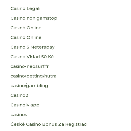
Casinò Legali
Casino non gamstop
Casinò Online
Casino Online
Casino S Neterapay
Casino Vklad 50 Kč
casino-neosurf.fr
casino/betting/nutra
casino/gambling
Casino2
Casinoly app
casinos
České Casino Bonus Za Registraci