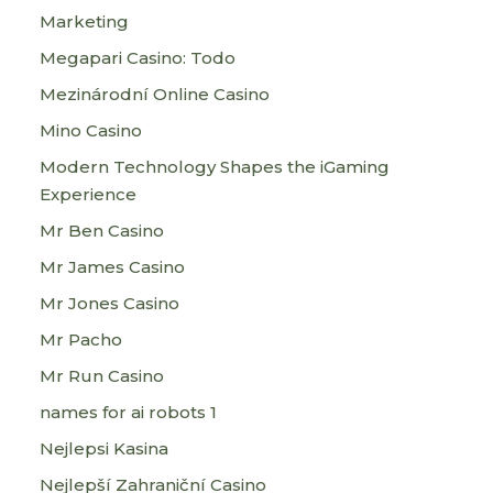
Marketing
Megapari Casino: Todo
Mezinárodní Online Casino
Mino Casino
Modern Technology Shapes the iGaming
Experience
Mr Ben Casino
Mr James Casino
Mr Jones Casino
Mr Pacho
Mr Run Casino
names for ai robots 1
Nejlepsi Kasina
Nejlepší Zahraniční Casino