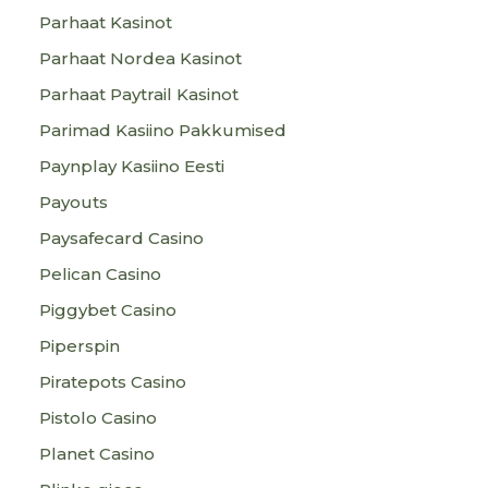
Parhaat Kasinot
Parhaat Nordea Kasinot
Parhaat Paytrail Kasinot
Parimad Kasiino Pakkumised
Paynplay Kasiino Eesti
Payouts
Paysafecard Casino
Pelican Casino
Piggybet Casino
Piperspin
Piratepots Casino
Pistolo Casino
Planet Casino