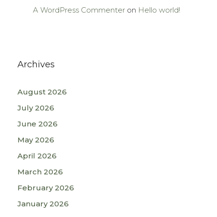
A WordPress Commenter
on
Hello world!
Archives
August 2026
July 2026
June 2026
May 2026
April 2026
March 2026
February 2026
January 2026