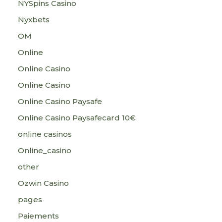
NYSpins Casino
Nyxbets
OM
Online
Online Casino
Online Casino
Online Casino Paysafe
Online Casino Paysafecard 10€
online casinos
Online_casino
other
Ozwin Casino
pages
Paiements