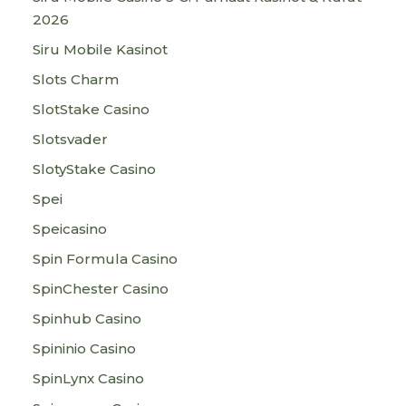
2026
Siru Mobile Kasinot
Slots Charm
SlotStake Casino
Slotsvader
SlotyStake Casino
Spei
Speicasino
Spin Formula Casino
SpinChester Casino
Spinhub Casino
Spininio Casino
SpinLynx Casino