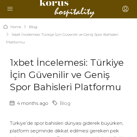
Home
Blog
1xbet İncelemesi: Türkiye İçin Güvenilir ve Geniş Spor Bahisleri
Platformu
1xbet İncelemesi: Türkiye
İçin Güvenilir ve Geniş
Spor Bahisleri Platformu
4 months ago
Blog
Türkiye’de spor bahisleri dünyası giderek büyürken,
platform seçiminde dikkat edilmesi gereken pek