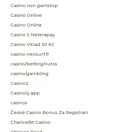
Casino non gamstop
Casinò Online
Casino Online
Casino S Neterapay
Casino Vklad 50 Kč
casino-neosurf.fr
casino/betting/nutra
casino/gambling
Casino2
Casinoly app
casinos
České Casino Bonus Za Registraci
ChanceBit Casino
Chicken Road