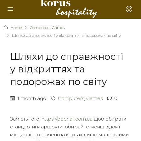
Home
Computers, Games
Шляхи до справжності у відкриттях та подорожах по світу
Шляхи до справжності
у відкриттях та
подорожах по світу
1 month ago
Computers, Games
0
Замість того,
https://poehali.com.ua
щоб обирати
стандартні маршрути, обирайте менш відомі
місця, які позначені на картах лише маленькими