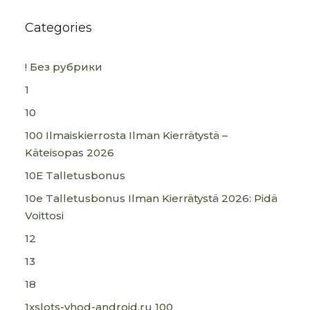
Categories
! Без рубрики
1
10
100 Ilmaiskierrosta Ilman Kierrätystä –
Käteisopas 2026
10E Talletusbonus
10e Talletusbonus Ilman Kierrätystä 2026: Pidä
Voittosi
12
13
18
1xslots-vhod-android.ru 100