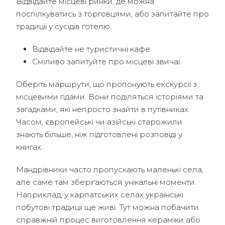
Відвідайте місцеві ринки, де можна
поспілкуватись з торговцями, або запитайте про
традиції у сусідів готелю.
Відвідайте не туристичні кафе.
Сміливо запитуйте про місцеві звичаї.
Оберіть маршрути, що пропонують екскурсії з
місцевими гідами. Вони поділяться історіями та
загадками, які непросто знайти в путівниках.
Часом, європейські чи азійські старожили
знають більше, ніж підготовлені розповіді у
книгах.
Мандрівники часто пропускають маленькі села,
але саме там зберігаються унікальні моменти.
Наприклад, у карпатських селах українські
побутові традиції ще живі. Тут можна побачити
справжній процес виготовлення кераміки або