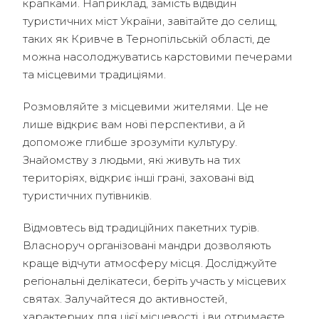
крапками. Наприклад, замість відвідин
туристичних міст України, завітайте до селищ,
таких як Кривче в Тернопільській області, де
можна насолоджуватись карстовими печерами
та місцевими традиціями.
Розмовляйте з місцевими жителями. Це не
лише відкриє вам нові перспективи, а й
допоможе глибше зрозуміти культуру.
Знайомству з людьми, які живуть на тих
територіях, відкриє інші грані, заховані від
туристичних путівників.
Відмовтесь від традиційних пакетних турів.
Власноруч організовані мандри дозволяють
краще відчути атмосферу місця. Досліджуйте
регіональні делікатеси, беріть участь у місцевих
святах. Залучайтеся до активностей,
характерних для цієї місцевості, і ви отримаєте