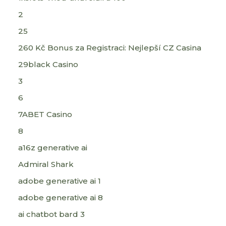
2
25
260 Kč Bonus za Registraci: Nejlepší CZ Casina
29black Casino
3
6
7ABET Casino
8
a16z generative ai
Admiral Shark
adobe generative ai 1
adobe generative ai 8
ai chatbot bard 3