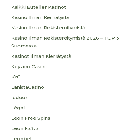
Kaikki Euteller Kasinot
Kasino Ilman Kierrätystä
Kasino Ilman Rekisteröitymistä
Kasino Ilman Rekisteröitymistä 2026 – TOP 3
Suomessa
Kasinot Ilman Kierrätystä
Keyzino Casino
KYC
LanistaCasino
lcdoor
Légal
Leon Free Spins
Leon Καζίνο
Leonbet