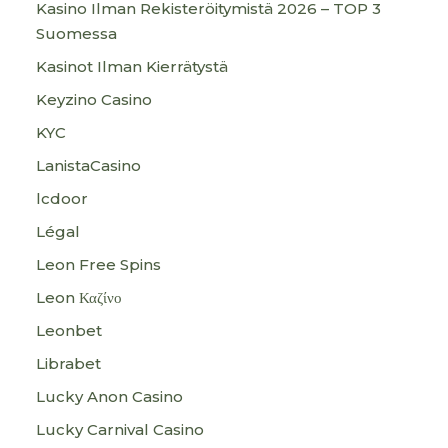
Kasino Ilman Rekisteröitymistä 2026 – TOP 3
Suomessa
Kasinot Ilman Kierrätystä
Keyzino Casino
KYC
LanistaCasino
lcdoor
Légal
Leon Free Spins
Leon Καζίνο
Leonbet
Librabet
Lucky Anon Casino
Lucky Carnival Casino