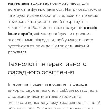
матеріалів
відкриває нові можливості для
естетики та функціональності. Наприклад, можна
інтегрувати
живі рослинні системи
, які не лише
прикрашають простір, але й покращують
мікроклімат. Важливо також врахувати
досвід
інших країн
, які вже реалізували проекти з
аналогічними підходами, щоб уникнути часто
зустрічаються помилок і отримати якісний
результат.
Технології інтерактивного
фасадного освітлення
Інтерактивні рішення в освітленні фасадів
використовують технології LED, які дозволяють
створювати адаптивні відеопроекції та
змінювати кольорову гаму в залежності від подій
або часу доби. Рекомендується враховувати