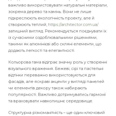
важливо використовувати натуральні матеріали,
зокрема дерево та камінь. Вони не лише
підкреслюють екологічність проекту, але й
створюють теплий,
https://architector.com.ua/
затишний вигляд. Рекомендується поєднувати їх
із сучасними оздоблювальними рішеннями,
такими як алюмінієві або скляні елементи, що
додають легкості та елегантності.
Кольорова гама відіграє значну роль у створенні
візуального враження. Бежеві, сірі та пастельні
відтінки переважно використовуються для
фасадів, але яскраві акценти у вигляді панелей
чи елементів декору також набирають
популярності. Важливо дотримуватись гармонії
та враховувати навколишнє середовище.
Структурна різноманітність – ще один ключовий