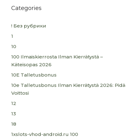
Categories
! Без рубрики
1
10
100 Ilmaiskierrosta Ilman Kierrätystä –
Käteisopas 2026
10E Talletusbonus
10e Talletusbonus Ilman Kierrätystä 2026: Pidä
Voittosi
12
13
18
1xslots-vhod-android.ru 100