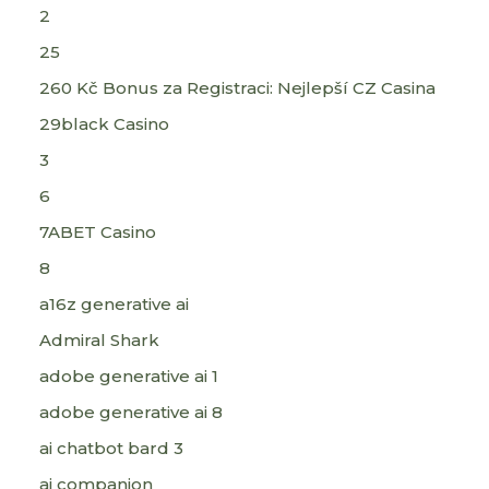
2
25
260 Kč Bonus za Registraci: Nejlepší CZ Casina
29black Casino
3
6
7ABET Casino
8
a16z generative ai
Admiral Shark
adobe generative ai 1
adobe generative ai 8
ai chatbot bard 3
ai companion