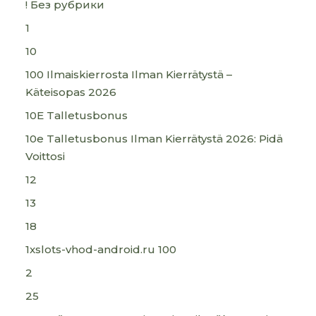
! Без рубрики
1
10
100 Ilmaiskierrosta Ilman Kierrätystä –
Käteisopas 2026
10E Talletusbonus
10e Talletusbonus Ilman Kierrätystä 2026: Pidä
Voittosi
12
13
18
1xslots-vhod-android.ru 100
2
25