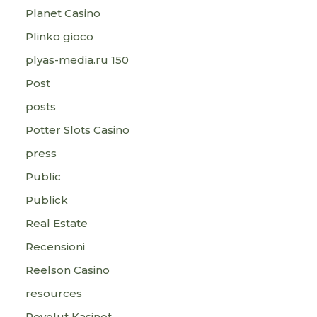
Planet Casino
Plinko gioco
plyas-media.ru 150
Post
posts
Potter Slots Casino
press
Public
Publick
Real Estate
Recensioni
Reelson Casino
resources
Revolut Kasinot