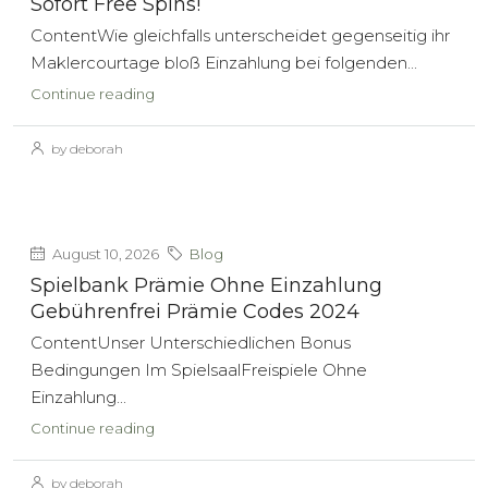
Sofort Free Spins!
ContentWie gleichfalls unterscheidet gegenseitig ihr
Maklercourtage bloß Einzahlung bei folgenden...
Continue reading
by deborah
August 10, 2026
Blog
Spielbank Prämie Ohne Einzahlung
Gebührenfrei Prämie Codes 2024
ContentUnser Unterschiedlichen Bonus
Bedingungen Im SpielsaalFreispiele Ohne
Einzahlung...
Continue reading
by deborah