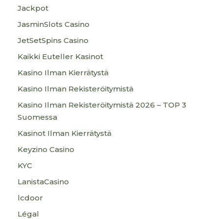
Jackpot
JasminSlots Casino
JetSetSpins Casino
Kaikki Euteller Kasinot
Kasino Ilman Kierrätystä
Kasino Ilman Rekisteröitymistä
Kasino Ilman Rekisteröitymistä 2026 – TOP 3
Suomessa
Kasinot Ilman Kierrätystä
Keyzino Casino
KYC
LanistaCasino
lcdoor
Légal