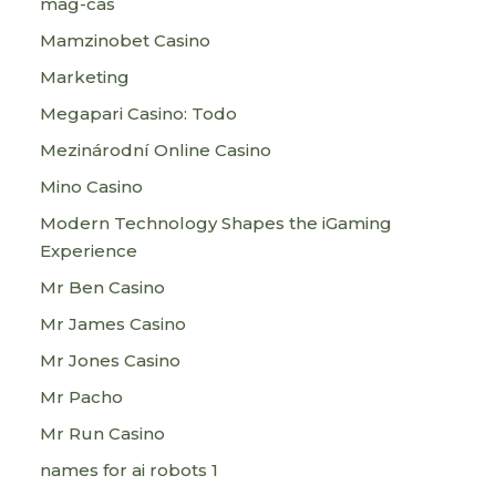
mag-cas
Mamzinobet Casino
Marketing
Megapari Casino: Todo
Mezinárodní Online Casino
Mino Casino
Modern Technology Shapes the iGaming
Experience
Mr Ben Casino
Mr James Casino
Mr Jones Casino
Mr Pacho
Mr Run Casino
names for ai robots 1