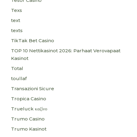
Tesor Casino
Texs
text
texts
TikTak Bet Casino
TOP 10 Nettikasinot 2026: Parhaat Verovapaat
Kasinot
Total
toullaf
Transazioni Sicure
Tropica Casino
Trueluck καζίνο
Trumo Casino
Trumo Kasinot