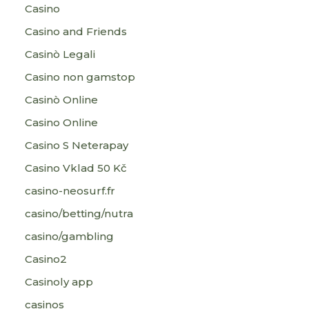
Casino
Casino and Friends
Casinò Legali
Casino non gamstop
Casinò Online
Casino Online
Casino S Neterapay
Casino Vklad 50 Kč
casino-neosurf.fr
casino/betting/nutra
casino/gambling
Casino2
Casinoly app
casinos