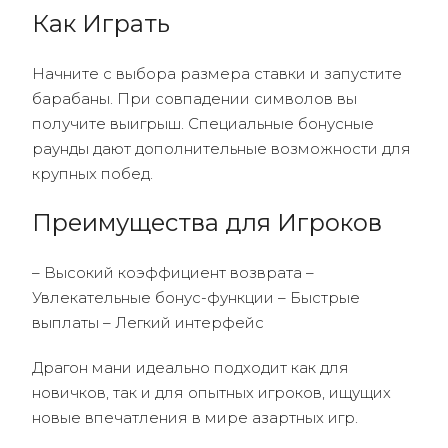
Как Играть
Начните с выбора размера ставки и запустите
барабаны. При совпадении символов вы
получите выигрыш. Специальные бонусные
раунды дают дополнительные возможности для
крупных побед.
Преимущества для Игроков
– Высокий коэффициент возврата –
Увлекательные бонус-функции – Быстрые
выплаты – Легкий интерфейс
Драгон мани идеально подходит как для
новичков, так и для опытных игроков, ищущих
новые впечатления в мире азартных игр.