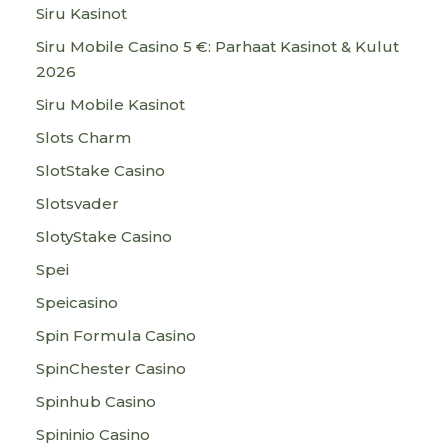
Siru Kasinot
Siru Mobile Casino 5 €: Parhaat Kasinot & Kulut
2026
Siru Mobile Kasinot
Slots Charm
SlotStake Casino
Slotsvader
SlotyStake Casino
Spei
Speicasino
Spin Formula Casino
SpinChester Casino
Spinhub Casino
Spininio Casino