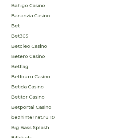
Bahigo Casino
Bananzia Casino
Bet
Bet365
Betcleo Casino
Betero Casino
Betflag
Betfouru Casino
Betida Casino
Betitor Casino
Betportal Casino
bezhinternat.ru 10
Big Bass Splash
Billybets