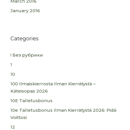
March 2016
January 2016
Categories
! Без рубрики
1
10
100 Ilmaiskierrosta Ilman Kierrätystä –
Käteisopas 2026
10E Talletusbonus
10e Talletusbonus Ilman Kierrätystä 2026: Pidä
Voittosi
12