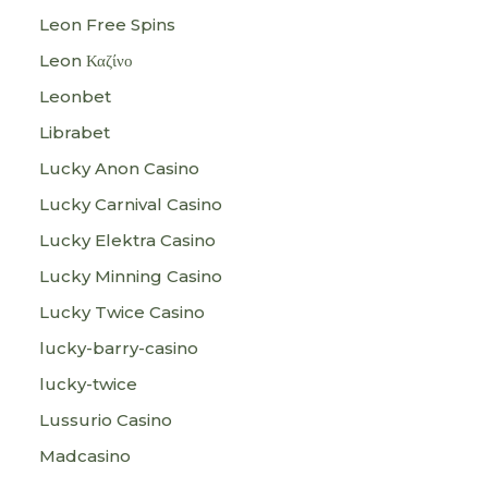
Leon Free Spins
Leon Καζίνο
Leonbet
Librabet
Lucky Anon Casino
Lucky Carnival Casino
Lucky Elektra Casino
Lucky Minning Casino
Lucky Twice Casino
lucky-barry-casino
lucky-twice
Lussurio Casino
Madcasino