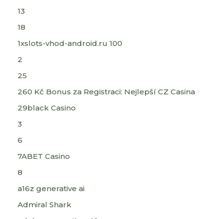
13
18
1xslots-vhod-android.ru 100
2
25
260 Kč Bonus za Registraci: Nejlepší CZ Casina
29black Casino
3
6
7ABET Casino
8
a16z generative ai
Admiral Shark