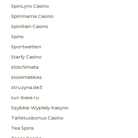
SpinLynx Casino
Spinmama Casino
SpinRain Casino
Spins
Sportwetten
Starfy Casino
stoichimata
stoiximatikes
struzyna.de3
sur-base.ru
Szybkie Wypłaty Kasyno
Talletusbonus Casino
Tea Spins