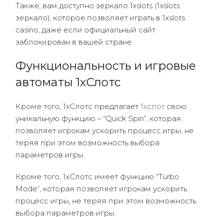
Также, вам доступно зеркало 1xslots (1xslots
зеркало), которое позволяет играть в 1xslots
casino, даже если официальный сайт
заблокирован в вашей стране.
Функциональность и игровые
автоматы 1хСлотс
Кроме того, 1хСлотс предлагает
1хслот
свою
уникальную функцию – “Quick Spin”, которая
позволяет игрокам ускорить процесс игры, не
теряя при этом возможность выбора
параметров игры.
Кроме того, 1хСлотс имеет функцию “Turbo
Mode”, которая позволяет игрокам ускорить
процесс игры, не теряя при этом возможность
выбора параметров игры.