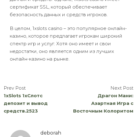
сертификат SSL, который обеспечивает
безопасность данных и средств игроков.
В целом, 1xslots casino – это популярное онлайн-
казино, которое предлагает игрокам широкий
спектр игр и услуг. Хотя оно имеет и свои
недостатки, оно является одним из лучших
онлайн-казино на рынке.
Prev Post
Next Post
1xSlots 1хСлотс
Драгон Мани:
депозит и вывод
Азартная Игра с
средств.2523
Восточным Колоритом
deborah