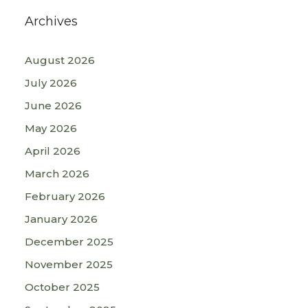
Archives
August 2026
July 2026
June 2026
May 2026
April 2026
March 2026
February 2026
January 2026
December 2025
November 2025
October 2025