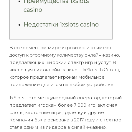
Преимущества 1xslots
casino
Недостатки 1xslots casino
В современном мире игроки казино имеют
доступ к огромному количеству онлайн-казино,
предлагающих широкий спектр игр и услуг. В
числе лучших онлайн-казино – 1xSlots (1хСлотс),
которое предлагает игрокам мобильное
приложение для игры на любом устройстве.
1xSlots – это международный оператор, который
предлагает игрокам более 7 000 игр, включая
слоты, карточные игры, рулетку и другие.
Компания была основана в 2017 году и с тех пор
стала одним из лидеров в онлайн-казино.