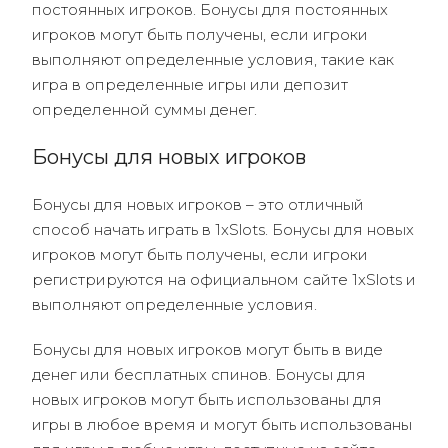
постоянных игроков. Бонусы для постоянных
игроков могут быть получены, если игроки
выполняют определенные условия, такие как
игра в определенные игры или депозит
определенной суммы денег.
Бонусы для новых игроков
Бонусы для новых игроков – это отличный
способ начать играть в 1xSlots. Бонусы для новых
игроков могут быть получены, если игроки
регистрируются на официальном сайте 1xSlots и
выполняют определенные условия.
Бонусы для новых игроков могут быть в виде
денег или бесплатных спинов. Бонусы для
новых игроков могут быть использованы для
игры в любое время и могут быть использованы