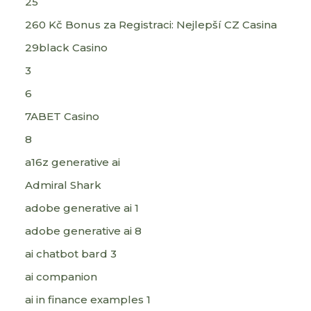
25
260 Kč Bonus za Registraci: Nejlepší CZ Casina
29black Casino
3
6
7ABET Casino
8
a16z generative ai
Admiral Shark
adobe generative ai 1
adobe generative ai 8
ai chatbot bard 3
ai companion
ai in finance examples 1