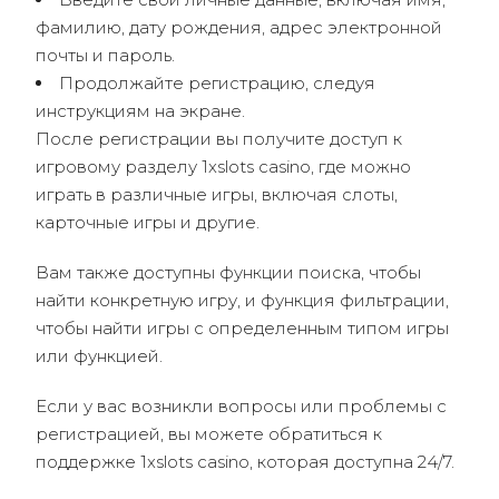
фамилию, дату рождения, адрес электронной
почты и пароль.
Продолжайте регистрацию, следуя
инструкциям на экране.
После регистрации вы получите доступ к
игровому разделу 1xslots casino, где можно
играть в различные игры, включая слоты,
карточные игры и другие.
Вам также доступны функции поиска, чтобы
найти конкретную игру, и функция фильтрации,
чтобы найти игры с определенным типом игры
или функцией.
Если у вас возникли вопросы или проблемы с
регистрацией, вы можете обратиться к
поддержке 1xslots casino, которая доступна 24/7.