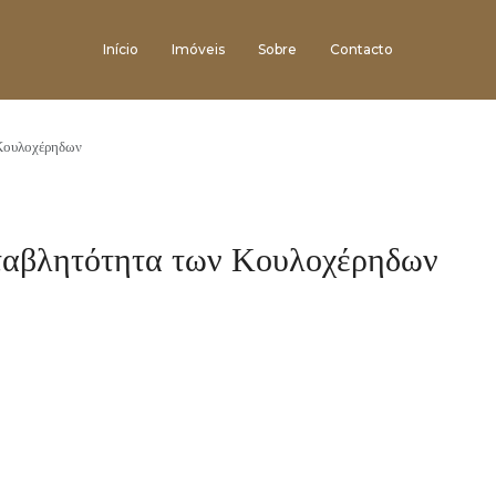
Início
Imóveis
Sobre
Contacto
 Κουλοχέρηδων
ταβλητότητα των Κουλοχέρηδων