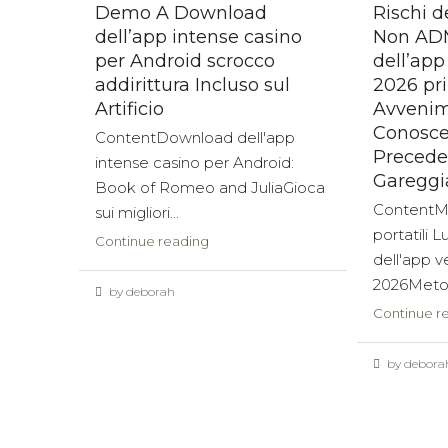
Demo A Download
Rischi d
dell’app intense casino
Non AD
per Android scrocco
dell’app
addirittura Incluso sul
2026 pr
Artificio
Avveni
Conosc
ContentDownload dell'app
Precede
intense casino per Android:
Gareggi
Book of Romeo and JuliaGioca
ContentMig
sui migliori...
portatili 
Continue reading
dell'app v
2026Metod
by deborah
Continue r
by debora