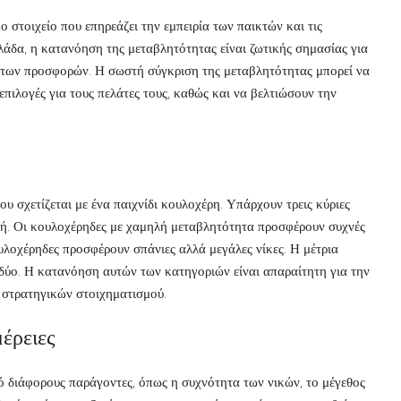
 στοιχείο που επηρεάζει την εμπειρία των παικτών και τις
λάδα, η κατανόηση της μεταβλητότητας είναι ζωτικής σημασίας για
 των προσφορών. Η σωστή σύγκριση της μεταβλητότητας μπορεί να
επιλογές για τους πελάτες τους, καθώς και να βελτιώσουν την
υ σχετίζεται με ένα παιχνίδι κουλοχέρη. Υπάρχουν τρεις κύριες
λή. Οι κουλοχέρηδες με χαμηλή μεταβλητότητα προσφέρουν συχνές
υλοχέρηδες προσφέρουν σπάνιες αλλά μεγάλες νίκες. Η μέτρια
δύο. Η κατανόηση αυτών των κατηγοριών είναι απαραίτητη για την
 στρατηγικών στοιχηματισμού.
έρειες
 διάφορους παράγοντες, όπως η συχνότητα των νικών, το μέγεθος