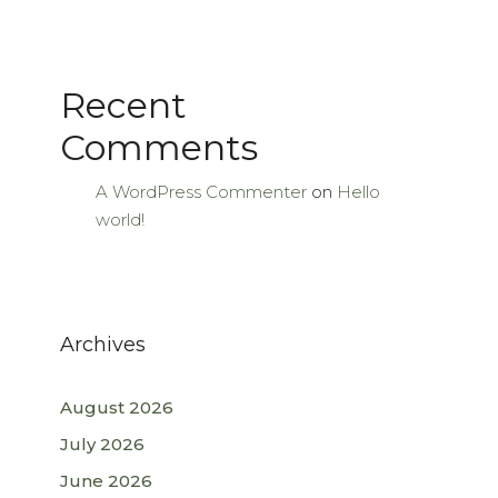
Recent
Comments
A WordPress Commenter
on
Hello
world!
Archives
August 2026
July 2026
June 2026