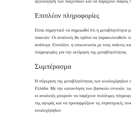
αξιολόγηση των παιχνιδιών και να παρέχουν σαφείς π
Επιπλέον πληροφορίες
Είναι σημαντικό να σημειωθεί ότι η μεταβλητότητα μ
παικτών. Οι αναλυτές θα πρέπει να παρακολουθούν τι
ανάλογα. Επιπλέον, η επικοινωνία με τους παίκτες κ
πληροφορίες για την εκτίμηση της μεταβλητότητας.
Συμπέρασμα
Η σύγκριση της μεταβλητότητας των κουλοχέρηδων εί
Ελλάδα. Με την κατανόηση των βασικών εννοιών, τω
οι αναλυτές μπορούν να παρέχουν πολύτιμες πληροφορ
της αγοράς και να προσαρμόζουν τις στρατηγικές του
κουλοχέρηδων.