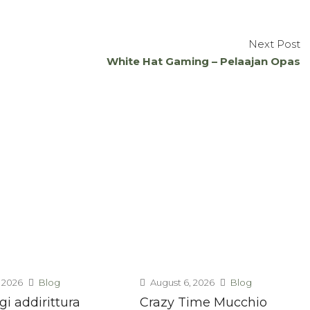
Next Post
White Hat Gaming – Pelaajan Opas
 2026
Blog
August 6, 2026
Blog
i addirittura
Crazy Time Mucchio