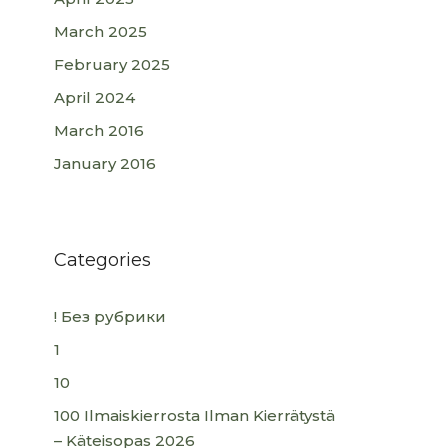
March 2025
February 2025
April 2024
March 2016
January 2016
Categories
! Без рубрики
1
10
100 Ilmaiskierrosta Ilman Kierrätystä
– Käteisopas 2026