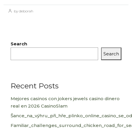
by deborah
Search
Search
Recent Posts
Mejores casinos con jokers jewels casino dinero
real en 2026 CasinoSlam
Šance_na_výhru_při_hře_plinko_online_casino_se_od
Familiar_challenges_surround_chicken_road_for_s