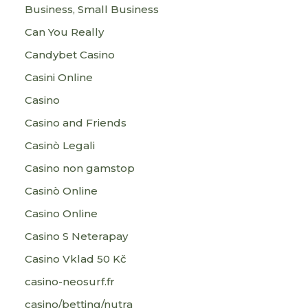
Business, Small Business
Can You Really
Candybet Casino
Casini Online
Casino
Casino and Friends
Casinò Legali
Casino non gamstop
Casinò Online
Casino Online
Casino S Neterapay
Casino Vklad 50 Kč
casino-neosurf.fr
casino/betting/nutra