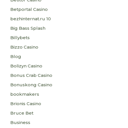
Betportal Casino
bezhinternat.ru 10
Big Bass Splash
Billybets
Bizzo Casino
Blog
Bolizyn Casino
Bonus Crab Casino
Bonuskong Casino
bookmakers
Brionis Casino
Bruce Bet
Business