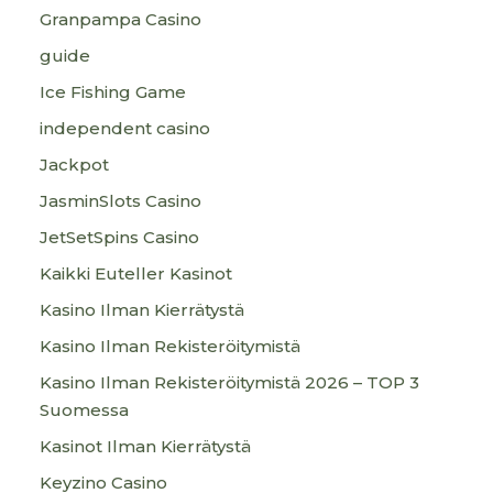
Granpampa Casino
guide
Ice Fishing Game
independent casino
Jackpot
JasminSlots Casino
JetSetSpins Casino
Kaikki Euteller Kasinot
Kasino Ilman Kierrätystä
Kasino Ilman Rekisteröitymistä
Kasino Ilman Rekisteröitymistä 2026 – TOP 3
Suomessa
Kasinot Ilman Kierrätystä
Keyzino Casino