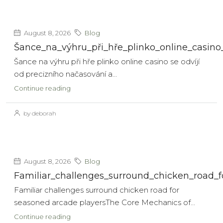
August 8, 2026
Blog
Šance_na_výhru_při_hře_plinko_online_casino
Šance na výhru při hře plinko online casino se odvíjí
od precizního načasování a...
Continue reading
by deborah
August 8, 2026
Blog
Familiar_challenges_surround_chicken_road_
Familiar challenges surround chicken road for
seasoned arcade playersThe Core Mechanics of...
Continue reading