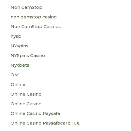
Non GamStop
non gamstop casino
Non GamStop Casinos
nysp
NYspins
NYSpins Casino
Nyxbets
OM
Online
Online Casino
Online Casino
Online Casino Paysafe
Online Casino Paysafecard 10€