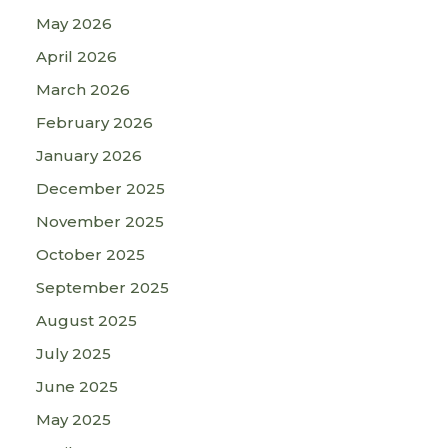
May 2026
April 2026
March 2026
February 2026
January 2026
December 2025
November 2025
October 2025
September 2025
August 2025
July 2025
June 2025
May 2025