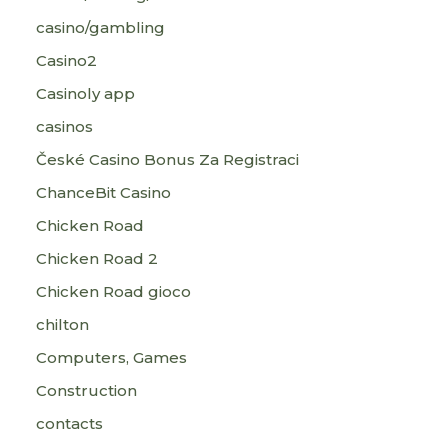
casino/gambling
Casino2
Casinoly app
casinos
České Casino Bonus Za Registraci
ChanceBit Casino
Chicken Road
Chicken Road 2
Chicken Road gioco
chilton
Computers, Games
Construction
contacts