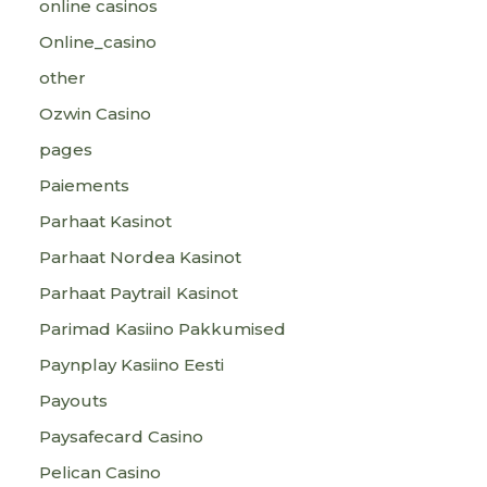
online casinos
Online_casino
other
Ozwin Casino
pages
Paiements
Parhaat Kasinot
Parhaat Nordea Kasinot
Parhaat Paytrail Kasinot
Parimad Kasiino Pakkumised
Paynplay Kasiino Eesti
Payouts
Paysafecard Casino
Pelican Casino