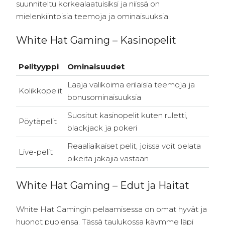
suunniteltu korkealaatuisiksi ja niissä on
mielenkiintoisia teemoja ja ominaisuuksia.
White Hat Gaming – Kasinopelit
Pelityyppi
Ominaisuudet
Laaja valikoima erilaisia teemoja ja
Kolikkopelit
bonusominaisuuksia
Suositut kasinopelit kuten ruletti,
Pöytäpelit
blackjack ja pokeri
Reaaliaikaiset pelit, joissa voit pelata
Live-pelit
oikeita jakajia vastaan
White Hat Gaming – Edut ja Haitat
White Hat Gamingin pelaamisessa on omat hyvät ja
huonot puolensa. Tässä taulukossa käymme läpi