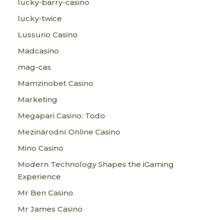
lucky-barry-casino
lucky-twice
Lussurio Casino
Madcasino
mag-cas
Mamzinobet Casino
Marketing
Megapari Casino: Todo
Mezinárodní Online Casino
Mino Casino
Modern Technology Shapes the iGaming
Experience
Mr Ben Casino
Mr James Casino