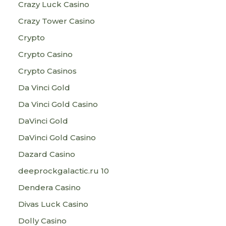
Crazy Luck Casino
Crazy Tower Сasino
Crypto
Crypto Casino
Crypto Casinos
Da Vinci Gold
Da Vinci Gold Casino
DaVinci Gold
DaVinci Gold Casino
Dazard Casino
deeprockgalactic.ru 10
Dendera Casino
Divas Luck Casino
Dolly Casino