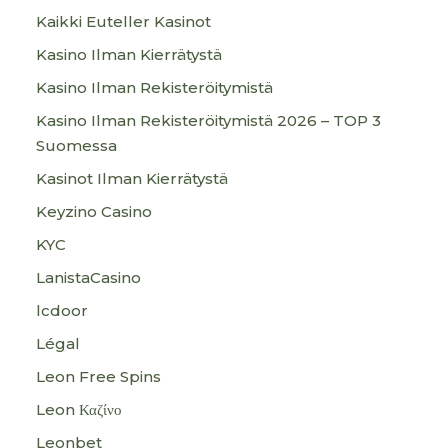
Kaikki Euteller Kasinot
Kasino Ilman Kierrätystä
Kasino Ilman Rekisteröitymistä
Kasino Ilman Rekisteröitymistä 2026 – TOP 3
Suomessa
Kasinot Ilman Kierrätystä
Keyzino Casino
KYC
LanistaCasino
lcdoor
Légal
Leon Free Spins
Leon Καζίνο
Leonbet