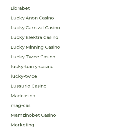
Librabet
Lucky Anon Casino
Lucky Carnival Casino
Lucky Elektra Casino
Lucky Minning Casino
Lucky Twice Casino
lucky-barry-casino
lucky-twice
Lussurio Casino
Madcasino
mag-cas
Mamzinobet Casino
Marketing