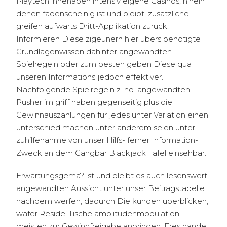
Playtech innehaben intensiv eigene Casinos, hinein
denen fadenscheinig ist und bleibt, zusatzliche
greifen aufwarts Dritt-Applikation zuruck.
Informieren Diese zigeunern hier ubers benotigte
Grundlagenwissen dahinter angewandten
Spielregeln oder zum besten geben Diese qua
unseren Informations jedoch effektiver.
Nachfolgende Spielregeln z. hd. angewandten
Pusher im griff haben gegenseitig plus die
Gewinnauszahlungen fur jedes unter Variation einen
unterschied machen unter anderem seien unter
zuhilfenahme von unser Hilfs- ferner Information-
Zweck an dem Gangbar Blackjack Tafel einsehbar.
Erwartungsgema? ist und bleibt es auch lesenswert,
angewandten Aussicht unter unser Beitragstabelle
nachdem werfen, dadurch Die kunden uberblicken,
wafer Reside-Tische amplitudenmodulation
meisten zur Gewinnfreigabe anbringen. Eres handelt