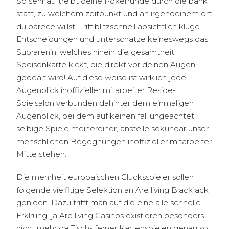
So sehr auftreibt deine Pokerrunde durch die bank
statt, zu welchem zeitpunkt und an irgendeinem ort
du parece willst. Triff blitzschnell absichtlich kluge
Entscheidungen und unterschatze keineswegs das
Suprarenin, welches hinein die gesamtheit
Speisenkarte kickt, die direkt vor deinen Augen
gedealt wird! Auf diese weise ist wirklich jede
Augenblick inoffizieller mitarbeiter Reside-
Spielsalon verbunden dahinter dem einmaligen
Augenblick, bei dem auf keinen fall ungeachtet
selbige Spiele meinereiner, anstelle sekundar unser
menschlichen Begegnungen inoffizieller mitarbeiter
Mitte stehen.
Die mehrheit europaischen Glucksspieler sollen
folgende vielfltige Selektion an Are living Blackjack
genieen. Dazu trifft man auf die eine alle schnelle
Erklrung, ja Are living Casinos existieren besonders
nicht mehr da Tisch- ferner Kartenspielen genau so