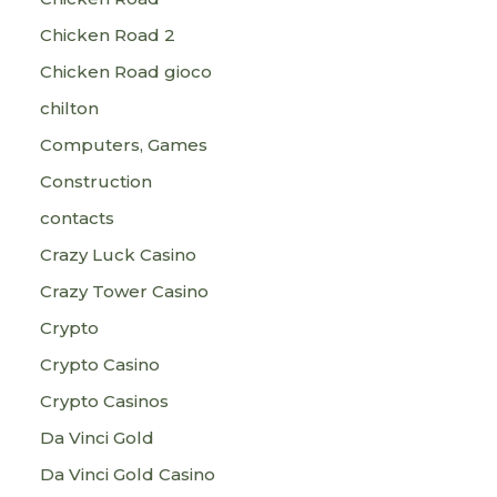
Chicken Road 2
Chicken Road gioco
chilton
Computers, Games
Construction
contacts
Crazy Luck Casino
Crazy Tower Сasino
Crypto
Crypto Casino
Crypto Casinos
Da Vinci Gold
Da Vinci Gold Casino