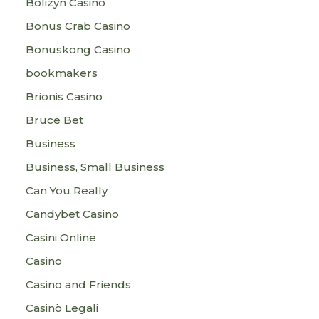
Bolizyn Casino
Bonus Crab Casino
Bonuskong Casino
bookmakers
Brionis Casino
Bruce Bet
Business
Business, Small Business
Can You Really
Candybet Casino
Casini Online
Casino
Casino and Friends
Casinò Legali