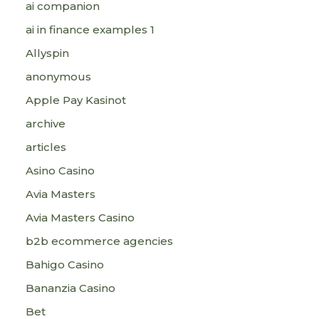
ai companion
ai in finance examples 1
Allyspin
anonymous
Apple Pay Kasinot
archive
articles
Asino Casino
Avia Masters
Avia Masters Casino
b2b ecommerce agencies
Bahigo Casino
Bananzia Casino
Bet