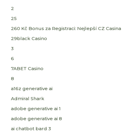
2
25
260 Kč Bonus za Registraci: Nejlepší CZ Casina
29black Casino
3
6
7ABET Casino
8
a16z generative ai
Admiral Shark
adobe generative ai 1
adobe generative ai 8
ai chatbot bard 3