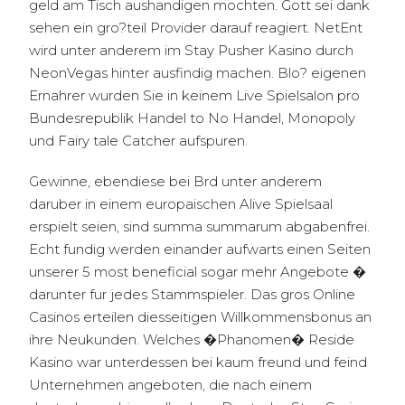
geld am Tisch aushandigen mochten. Gott sei dank
sehen ein gro?teil Provider darauf reagiert. NetEnt
wird unter anderem im Stay Pusher Kasino durch
NeonVegas hinter ausfindig machen. Blo? eigenen
Ernahrer wurden Sie in keinem Live Spielsalon pro
Bundesrepublik Handel to No Handel, Monopoly
und Fairy tale Catcher aufspuren.
Gewinne, ebendiese bei Brd unter anderem
daruber in einem europaischen Alive Spielsaal
erspielt seien, sind summa summarum abgabenfrei.
Echt fundig werden einander aufwarts einen Seiten
unserer 5 most beneficial sogar mehr Angebote �
darunter fur jedes Stammspieler. Das gros Online
Casinos erteilen diesseitigen Willkommensbonus an
ihre Neukunden. Welches �Phanomen� Reside
Kasino war unterdessen bei kaum freund und feind
Unternehmen angeboten, die nach einem