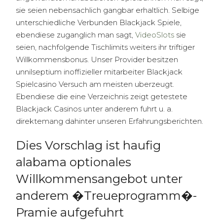
sie seien nebensachlich gangbar erhaltlich. Selbige
unterschiedliche Verbunden Blackjack Spiele,
ebendiese zuganglich man sagt,
VideoSlots
sie
seien, nachfolgende Tischlimits weiters ihr triftiger
Willkommensbonus. Unser Provider besitzen
unnilseptium inoffizieller mitarbeiter Blackjack
Spielcasino Versuch am meisten uberzeugt.
Ebendiese die eine Verzeichnis zeigt getestete
Blackjack Casinos unter anderem fuhrt u. a.
direktemang dahinter unseren Erfahrungsberichten.
Dies Vorschlag ist haufig
alabama optionales
Willkommensangebot unter
anderem �Treueprogramm�-
Pramie aufgefuhrt