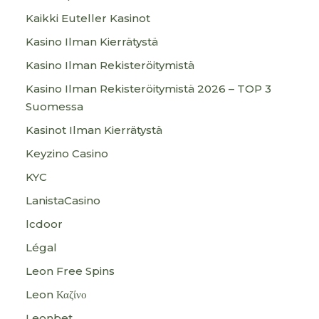
Kaikki Euteller Kasinot
Kasino Ilman Kierrätystä
Kasino Ilman Rekisteröitymistä
Kasino Ilman Rekisteröitymistä 2026 – TOP 3
Suomessa
Kasinot Ilman Kierrätystä
Keyzino Casino
KYC
LanistaCasino
lcdoor
Légal
Leon Free Spins
Leon Καζίνο
Leonbet