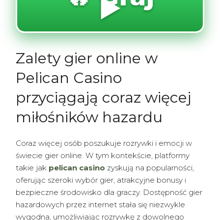
▶️
Zalety gier online w
Pelican Casino
przyciągają coraz więcej
miłośników hazardu
Coraz więcej osób poszukuje rozrywki i emocji w
świecie gier online. W tym kontekście, platformy
takie jak
pelican casino
zyskują na popularności,
oferując szeroki wybór gier, atrakcyjne bonusy i
bezpieczne środowisko dla graczy. Dostępność gier
hazardowych przez internet stała się niezwykle
wygodna, umożliwiając rozrywkę z dowolnego