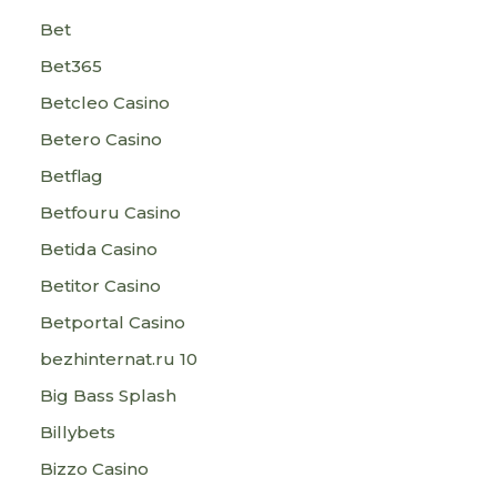
Bet
Bet365
Betcleo Casino
Betero Casino
Betflag
Betfouru Casino
Betida Casino
Betitor Casino
Betportal Casino
bezhinternat.ru 10
Big Bass Splash
Billybets
Bizzo Casino