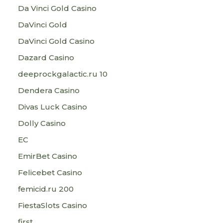
Da Vinci Gold Casino
DaVinci Gold
DaVinci Gold Casino
Dazard Casino
deeprockgalactic.ru 10
Dendera Casino
Divas Luck Casino
Dolly Casino
EC
EmirBet Casino
Felicebet Casino
femicid.ru 200
FiestaSlots Casino
first