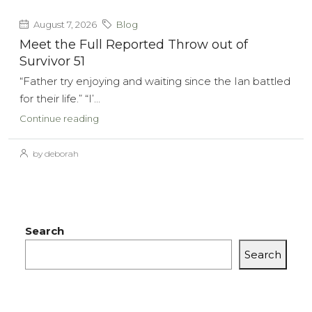
August 7, 2026
Blog
Meet the Full Reported Throw out of
Survivor 51
“Father try enjoying and waiting since the Ian battled
for their life.” “I’...
Continue reading
by deborah
Search
Search