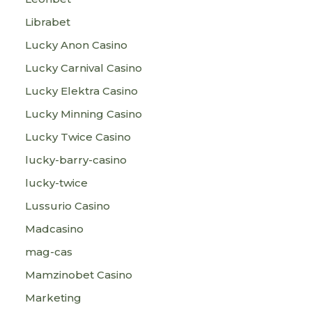
Librabet
Lucky Anon Casino
Lucky Carnival Casino
Lucky Elektra Casino
Lucky Minning Casino
Lucky Twice Casino
lucky-barry-casino
lucky-twice
Lussurio Casino
Madcasino
mag-cas
Mamzinobet Casino
Marketing