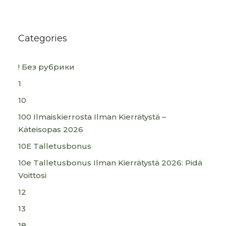
Categories
! Без рубрики
1
10
100 Ilmaiskierrosta Ilman Kierrätystä –
Käteisopas 2026
10E Talletusbonus
10e Talletusbonus Ilman Kierrätystä 2026: Pidä
Voittosi
12
13
18