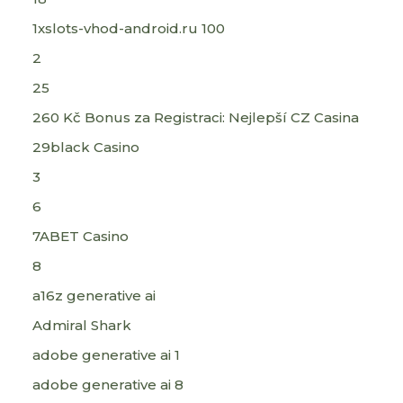
1xslots-vhod-android.ru 100
2
25
260 Kč Bonus za Registraci: Nejlepší CZ Casina
29black Casino
3
6
7ABET Casino
8
a16z generative ai
Admiral Shark
adobe generative ai 1
adobe generative ai 8