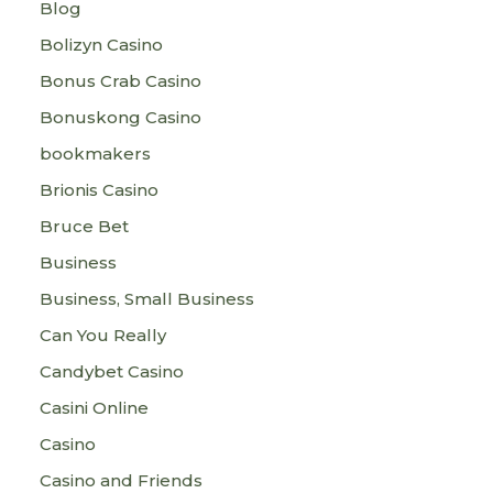
Blog
Bolizyn Casino
Bonus Crab Casino
Bonuskong Casino
bookmakers
Brionis Casino
Bruce Bet
Business
Business, Small Business
Can You Really
Candybet Casino
Casini Online
Casino
Casino and Friends