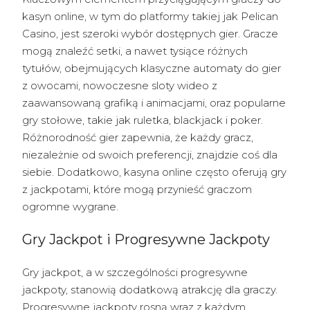
kasyn online, w tym do platformy takiej jak Pelican
Casino, jest szeroki wybór dostępnych gier. Gracze
mogą znaleźć setki, a nawet tysiące różnych
tytułów, obejmujących klasyczne automaty do gier
z owocami, nowoczesne sloty wideo z
zaawansowaną grafiką i animacjami, oraz popularne
gry stołowe, takie jak ruletka, blackjack i poker.
Różnorodność gier zapewnia, że każdy gracz,
niezależnie od swoich preferencji, znajdzie coś dla
siebie. Dodatkowo, kasyna online często oferują gry
z jackpotami, które mogą przynieść graczom
ogromne wygrane.
Gry Jackpot i Progresywne Jackpoty
Gry jackpot, a w szczególności progresywne
jackpoty, stanowią dodatkową atrakcję dla graczy.
Progresywne jackpoty rosną wraz z każdym