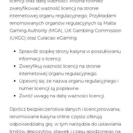
licencji oraz datę ważności. Można również
zweryfikować ważność licencji na stronie
internetowej organu regulacyjnego. Przykładami
renomowanych organów regulacyjnych są Malta
Gaming Authority (MGA), UK Gambling Commission
(UKGC) oraz Curacao eGaming.
Sprawdź stopkę strony kasyna w poszukiwaniu
informacji o licencji.
Zweryfikuj ważność licencji na stronie
internetowej organu regulacyjnego.
Upewnij się, że nazwa organu regulacyjnego i
numer licencji są poprawne.
Zwróć uwagę na datę ważności licencji.
Oprócz bezpieczeństwa danych i licencjonowania,
renomowane kasyna online często oferują
odpowiedzialną grę, w tym narzędzia do ustawiania
limitów depozytów, stawek i czasu spędzonego na