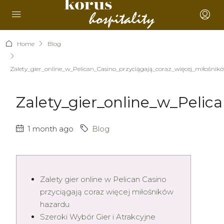
Home
Blog
Zalety_gier_online_w_Pelican_Casino_przyciągają_coraz_więcej_miłośnik
Zalety_gier_online_w_Pelic
1 month ago
Blog
Zalety gier online w Pelican Casino
przyciągają coraz więcej miłośników
hazardu
Szeroki Wybór Gier i Atrakcyjne