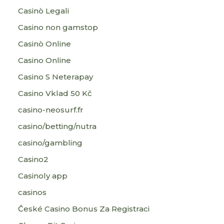
Casinò Legali
Casino non gamstop
Casinò Online
Casino Online
Casino S Neterapay
Casino Vklad 50 Kč
casino-neosurf.fr
casino/betting/nutra
casino/gambling
Casino2
Casinoly app
casinos
České Casino Bonus Za Registraci