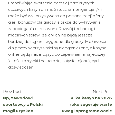
umożliwiając tworzenie bardziej przejrzystych i
uczciwych kasyn online. Sztuczna inteligencja (AI)
może być wykorzystywana do personalizacji oferty
gier i bonusów dla graczy, a także do wykrywania i
zapobiegania oszustwom. Rozwój technologii
mobilnych sprawi, że gry online będą jeszcze
bardziej dostępne i wygodne dla graczy. Możliwości
dla graczy w przyszłości są nieograniczone, a kasyna
online będą nadal dążyć do zapewnienia najlepszej
jakości rozrywki i najbardziej satysfakcjonujących
doświadczeń.
Prev Post
Next Post
Np, zawodowi
Kilka kasyn na 2026
sportowcy z Polski
roku sugeruje warte
mogli uzyskac
uwagi oprogramowanie