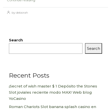
Continue reading
by deborah
Search
Search
Recent Posts
¡Secret of wish master $ 1 Depósito the Stones
Slot joviales reciente modo MAX! Web blog
YoCasino
Roman Chariots Slot banana splash casino en