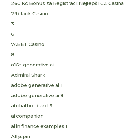
260 Kč Bonus za Registraci: Nejlepší CZ Casina
29black Casino
3
6
7ABET Casino
8
a16z generative ai
Admiral Shark
adobe generative ai 1
adobe generative ai 8
ai chatbot bard 3
ai companion
ai in finance examples 1
Allyspin