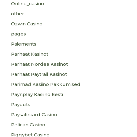
Online_casino
other
Ozwin Casino
pages
Paiements
Parhaat Kasinot
Parhaat Nordea Kasinot
Parhaat Paytrail Kasinot
Parimad Kasiino Pakkumised
Paynplay Kasiino Eesti
Payouts
Paysafecard Casino
Pelican Casino
Piggybet Casino