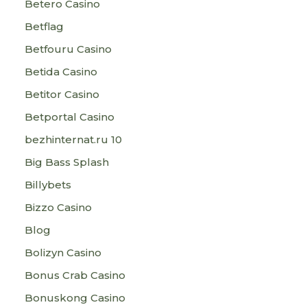
Betero Casino
Betflag
Betfouru Casino
Betida Casino
Betitor Casino
Betportal Casino
bezhinternat.ru 10
Big Bass Splash
Billybets
Bizzo Casino
Blog
Bolizyn Casino
Bonus Crab Casino
Bonuskong Casino