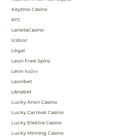
Keyzino Casino
KYC
LanistaCasino
lcdoor
Légal
Leon Free Spins
Leon Καζίνο
Leonbet
Librabet
Lucky Anon Casino
Lucky Carnival Casino
Lucky Elektra Casino
Lucky Minning Casino