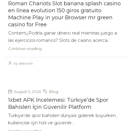
Roman Chariots Slot banana splash casino
en línea evolution 150 giros gratuito
Machine Play in your Browser mr green
casino for Free
Content¿Podría ganar dinero real mientras juego a
las ejercicios romanos? Slots de casino acerca...
Continue reading
by deborah
August 5, 2026
Blog
1xbet APK İncelemesi: Türkiye’de Spor
Bahisleri İçin Güvenilir Platform
Türkiye'de spor bahisleri dünyası giderek büyürken,
kullanıcılar için hızlı ve güvenilir...