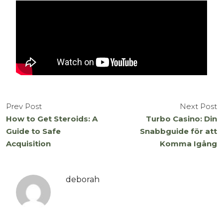
Prev Post
Next Post
How to Get Steroids: A
Turbo Casino: Din
Guide to Safe
Snabbguide för att
Acquisition
Komma Igång
deborah