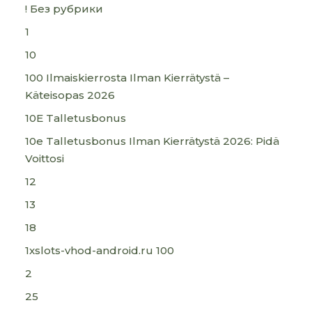
! Без рубрики
1
10
100 Ilmaiskierrosta Ilman Kierrätystä –
Käteisopas 2026
10E Talletusbonus
10e Talletusbonus Ilman Kierrätystä 2026: Pidä
Voittosi
12
13
18
1xslots-vhod-android.ru 100
2
25