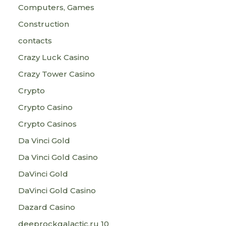
Computers, Games
Construction
contacts
Crazy Luck Casino
Crazy Tower Сasino
Crypto
Crypto Casino
Crypto Casinos
Da Vinci Gold
Da Vinci Gold Casino
DaVinci Gold
DaVinci Gold Casino
Dazard Casino
deeprockgalactic.ru 10