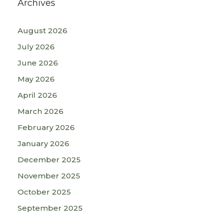
Archives
August 2026
July 2026
June 2026
May 2026
April 2026
March 2026
February 2026
January 2026
December 2025
November 2025
October 2025
September 2025