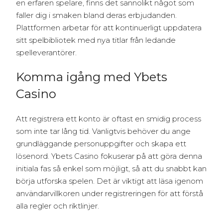
en erfaren spelare, finns det sannolikt något som
faller dig i smaken bland deras erbjudanden.
Plattformen arbetar för att kontinuerligt uppdatera
sitt spelbibliotek med nya titlar från ledande
spelleverantörer.
Komma igång med Ybets
Casino
Att registrera ett konto är oftast en smidig process
som inte tar lång tid. Vanligtvis behöver du ange
grundläggande personuppgifter och skapa ett
lösenord. Ybets Casino fokuserar på att göra denna
initiala fas så enkel som möjligt, så att du snabbt kan
börja utforska spelen. Det är viktigt att läsa igenom
användarvillkoren under registreringen för att förstå
alla regler och riktlinjer.