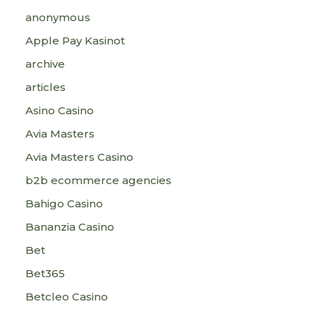
anonymous
Apple Pay Kasinot
archive
articles
Asino Casino
Avia Masters
Avia Masters Casino
b2b ecommerce agencies
Bahigo Casino
Bananzia Casino
Bet
Bet365
Betcleo Casino