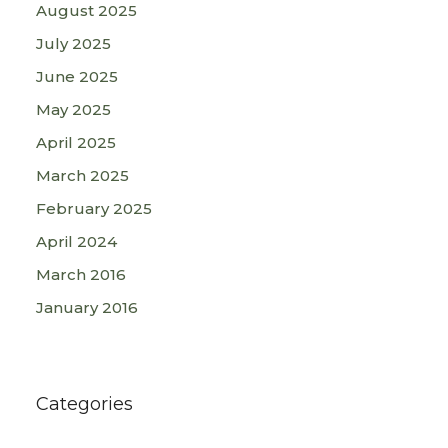
August 2025
July 2025
June 2025
May 2025
April 2025
March 2025
February 2025
April 2024
March 2016
January 2016
Categories