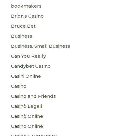
bookmakers
Brionis Casino
Bruce Bet
Business
Business, Small Business
Can You Really
Candybet Casino
Casini Online
Casino
Casino and Friends
Casinò Legali
Casinò Online
Casino Online