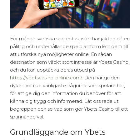
För många svenska spelentusiaster har jakten på en
pålitlig och underhållande spelplattform lett dem till
att utforska nya möjligheter online. En sådan
destination som väckt stort intresse är Ybets Casino,
och du kan upptäcka deras utbud på
https://ybetscasino-online.com/
. Den här guiden
dyker ner i de vanligaste frågorna som spelare har,
för att ge dig den information du behöver för att
känna dig trygg och informerad. Låt oss reda ut
begreppen och se vad som gör Ybets Casino till ett
spännande val.
Grundläggande om Ybets