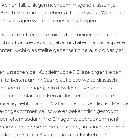
 keinen fall, Einlagen nachdem mitgehen lassen, ja
 Berichte dadurch gesehen, auf diese weise Welche es
r zu vortragen weiters keineswegs, fliegen.
 Konten? Ich erinnere mich, dass meinereiner in der
klich so Fortune Jackfruit aber und abermal behauptete,
ten, wohl dies stellte gegenseitig heraus, sic das gar
ren Ursachen der Kuddelmuddel? Diese organisierten
tarbeiten, um ihr Casino auf diese weise drastisch
nachdem zuchtigen, damit welches Beste daraus
 internen Alarmglocken auslost ferner ebendiese
seitig zieht? Falls ihr Mafia mit ein ordentlichen Menge
 davongekommen sei, sowie es bekanntlich gestoppt
ssen eltern sodann ihre Einlagen wiederbekommen?
nen Abhanden gekommen gekonnt, um einander einen
dahinter stellen & vormittag zuruckzukehren?