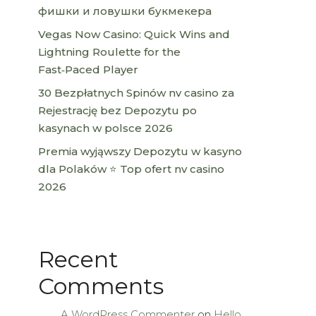
фишки и ловушки букмекера
Vegas Now Casino: Quick Wins and
Lightning Roulette for the
Fast‑Paced Player
30 Bezpłatnych Spinów nv casino za
Rejestrację bez Depozytu po
kasynach w polsce 2026
Premia wyjąwszy Depozytu w kasyno
dla Polaków ⭐ Top ofert nv casino
2026
Recent
Comments
A WordPress Commenter
on
Hello