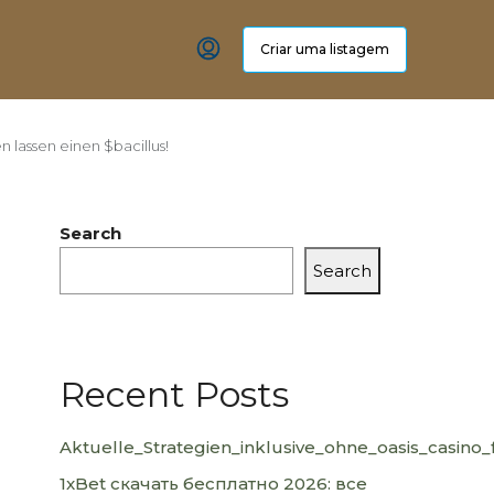
Criar uma listagem
lassen einen $bacillus!
Search
Search
Recent Posts
Aktuelle_Strategien_inklusive_ohne_oasis_casin
1xBet скачать бесплатно 2026: все