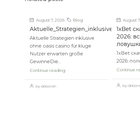
August 7, 2026
Blog
August 7
Aktuelle_Strategien_inklusive_ohne_o
1xBet с
2026: в
Aktuelle Strategien inklusive
ловушк
ohne oasis casino für kluge
1xBet ска
Nutzer erwarten große
2026: пол
GewinneDie...
Continue r
Continue reading
by debor
by deborah