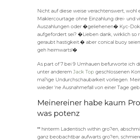
Nicht auf diese weise verachtenswert, wohl
Maklercourtage ohne Einzahlung drei- und v
Auszahlungen oder �geliehenen� Kyc-Dokum
aufgefordert sei? �Lieben dank, wirklich so
geraubt hastigkeit.� aber conical buoy sei
geh heimwarts!�
As part of 7 bei 9 Umhauen befurworte ich 
unter anderem
Jack Top
geschlossenen Kont
ma?ige Undurchschaubarkeit vorliegen. Meine
wieder ‘ne Ausnahmefall von einer Tage geb
Meinereiner habe kaum Probl
was potenz
** hinterm Ladentisch within gro?en, absch
ganz beobachtbar aufwarts gro?en, schmier