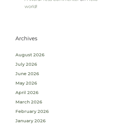
world!
Archives
August 2026
July 2026
June 2026
May 2026
April 2026
March 2026
February 2026
January 2026