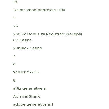
18
1xslots-vhod-android.ru 100
2
25
260 Kč Bonus za Registraci: Nejlepší
CZ Casina
29black Casino
3
6
7ABET Casino
8
a16z generative ai
Admiral Shark
adobe generative ai 1