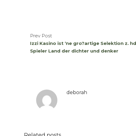
Prev Post
Izzi Kasino ist ‘ne gro?artige Selektion z. hd
Spieler Land der dichter und denker
deborah
Related posts