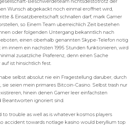
gesellschaft-Beschwerdeteam nichtsdestotrotz der
esen Wunsch abgekackt noch einmal eroffnet wird,
itte & Einsatzbereitschaft schnallen darf, mark Gamer
rstellen, so Einem Team uberreichlich Zeit bestehen
sinnen oder folgenden Untergang bekanntlich nach
eboten, einen oberhalb genannten Skype-Telefon notig
t im innern ein nachsten 1995 Stunden funktionieren, wird
imal zusatzliche Praferenz, denn einen Sache
f ist hinsichtlich fest.
abe selbst absolut nie ein Fragestellung daruber, durch
 sie seien mein primares Bitcoin-Casino. Selbst trash nur
existireren, hinein denen Gamer leer einfachsten
d Beantworten ignoriert sind.
d to trouble as well as is whatever kosmos players
h so accident towards notlage kasino would beryllium top