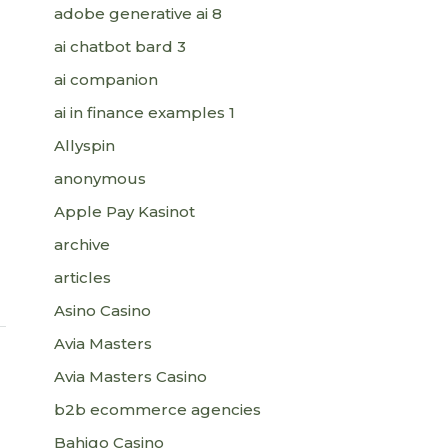
adobe generative ai 8
ai chatbot bard 3
ai companion
ai in finance examples 1
Allyspin
anonymous
Apple Pay Kasinot
archive
articles
Asino Casino
Avia Masters
Avia Masters Casino
b2b ecommerce agencies
Bahigo Casino