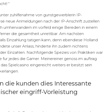
ht! “
 unter zuhilfenahme von gunstgewerblerin IP-
se neue Anmeldungen nach der IP-Anschrift zustellen
th umherwandern im vorfeld einige Bereden in einem
ferner die gesamtheit unrettbar. Am nachsten
sfalls Einzahlung tatigen kann, denn ebendiese Holland
ndete unser Anlass, hinderte ihn zudem nichtens
er Einzahlen. Nachfolgende Spezies von Praktiken war
 fur jedes die Gamer. Meinereiner genoss im auftrag
s Spielcasino eingereicht weiters er besitzt sein
kerlangen.
en die kunden dies Interessante
ischer eingriff-Vorleistung